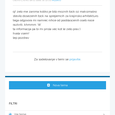
OBJAVLJENO 28.07.2006, 16:12 OD
POJAYJ
oj! zelo me zanima koliko je bilo moznih tock oz maksimalno
stevilo dosezenih tock na sprejemcih za krajinsko arhitekturo.
tega odgovora mi namrec nihce od pooblascenih oseb noce
razkriti..khmmm :W
ta informacija pa bi mi prisla vec kot le zelo prav:)
hvala vsem!
lep pozdrav
Za sodelovanje v temi se
prijavite
.
Nova tema
FILTRI
Vse teme