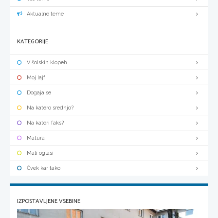
Aktualne teme
KATEGORIJE
V šolskih klopeh
Moj lajf
Dogaja se
Na katero srednjo?
Na kateri faks?
Matura
Mali oglasi
Čvek kar tako
IZPOSTAVLJENE VSEBINE