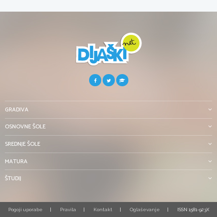
GRADIVA
OSNOVNE ŠOLE
SREDNJE ŠOLE
MATURA
ŠTUDIJ
Pogoji uporabe
Pravila
Kontakt
Oglaševanje
ISSN 1581-923X