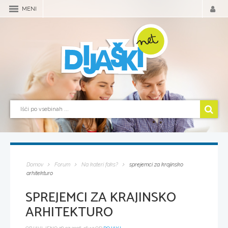
MENI
Domov
Forum
Na kateri faks?
sprejemci za krajinsko
arhitekturo
SPREJEMCI ZA KRAJINSKO
ARHITEKTURO