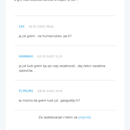
LEX
01.07.2007, 18:43
ja jst grem...na humanistiko. pa ti?
HANNAH
02.07.2007, 12:31
ja jst tudi grem tja po vsej verjetnosti...dej čekiri zasebna
sporočila...
FLYKLIPU
28.07.2007, 16:19
ej možno da grem tudi jst...geografijo.ti?
Za sodelovanje v temi se
prijavite
.