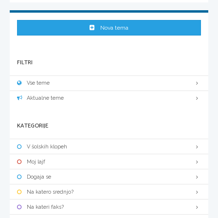
Nova tema
FILTRI
Vse teme
Aktualne teme
KATEGORIJE
V šolskih klopeh
Moj lajf
Dogaja se
Na katero srednjo?
Na kateri faks?