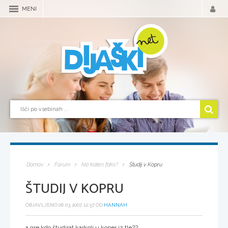
MENI
Domov
Forum
Na kateri faks?
Študij v Kopru
ŠTUDIJ V KOPRU
OBJAVLJENO 06.03.2007, 12:57 OD
HANNAH
a gre kdo študirat karkoli u koper iz tle??