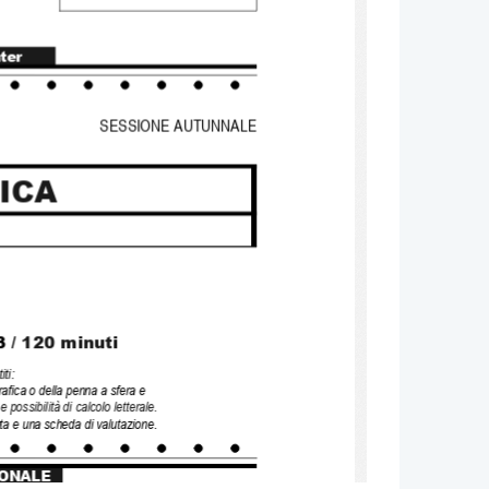
nter
SESSIONE AUTUNNALE 
ICA
3
 / 120 
minuti 
iti
:
rafica o della penna a sfera
 e 
e possibilità di calcolo letterale
. 
uta e una scheda di valutazione
.
IONALE