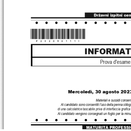
Državni izpitni ce
*P232C90111I*
INFORMAT
Prova d
'esame
Mercoledì
, 30 
agosto 
202
Materiali e sussidi consent
Al candidato sono consentiti l
'uso della penna stilog
di una calcolatrice tascabile priva di interfaccia grafica 
Al candidato vengono consegnati 
un
 fogli
o per la min
MATURITÀ PROFESS