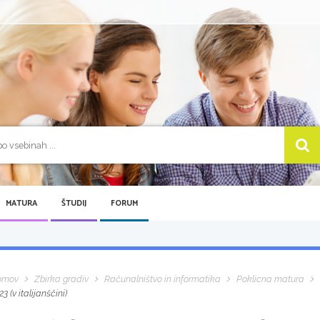
MATURA
ŠTUDIJ
FORUM
omov
Zbirka gradiv
Računalništvo in informatika
Poklicna matura
23 (v italijanščini)