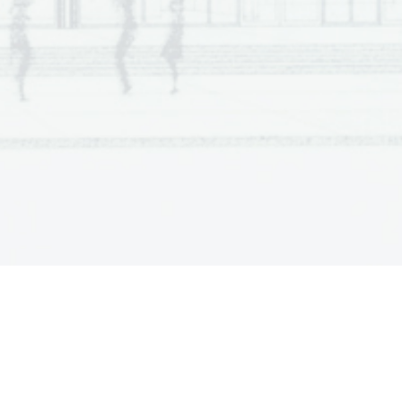
  Scientia  Est  Potentia  Scientia  Est  Potentia
  Scientia  Est  Potentia  Scientia  Est  Potentia
  Scientia  Est  Potentia  Scientia  Est  Potentia
  Scientia  Est  Potentia  Scientia  Est  Potentia
  Scientia  Est  Potentia  Scientia  Est  Potentia
  Scientia  Est  Potentia  Scientia  Est  Potentia
  Scientia  Est  Potentia  Scientia  Est  Potentia
  Scientia  Est  Potentia  Scientia  Est  Potentia
  Scientia  Est  Potentia  Scientia  Est  Potentia
  Scientia  Est  Potentia  Scientia  Est  Potentia
  Scientia  Est  Potentia  Scientia  Est  Potentia
  Scientia  Est  Potentia  Scientia  Est  Potentia
  Scientia  Est  Potentia  Scientia  Est  Potentia
  Scientia  Est  Potentia  Scientia  Est  Potentia
  Scientia  Est  Potentia  Scientia  Est  Potentia
  Scientia  Est  Potentia  Scientia  Est  Potentia
  Scientia  Est  Potentia  Scientia  Est  Potentia
  Scientia  Est  Potentia  Scientia  Est  Potentia
  Scientia  Est  Potentia  Scientia  Est  Potentia
  Scientia  Est  Potentia  Scientia  Est  Potentia
  Scientia  Est  Potentia  Scientia  Est  Potentia
  Scientia  Est  Potentia  Scientia  Est  Potentia
  Scientia  Est  Potentia  Scientia  Est  Potentia
  Scientia  Est  Potentia  Scientia  Est  Potentia
  Scientia  Est  Potentia  Scientia  Est  Potentia
  Scientia  Est  Potentia  Scientia  Est  Potentia
  Scientia  Est  Potentia  Scientia  Est  Potentia
  Scientia  Est  Potentia  Scientia  Est  Potentia
  Scientia  Est  Potentia  Scientia  Est  Potentia
  Scientia  Est  Potentia  Scientia  Est  Potentia
  Scientia  Est  Potentia  Scientia  Est  Potentia
  Scientia  Est  Potentia  Scientia  Est  Potentia
  Scientia  Est  Potentia  Scientia  Est  Potentia
  Scientia  Est  Potentia  Scientia  Est  Potentia
  Scientia  Est  Potentia  Scientia  Est  Potentia
  Scientia  Est  Potentia  Scientia  Est  Potentia
  Scientia  Est  Potentia  Scientia  Est  Potentia
  Scientia  Est  Potentia  Scientia  Est  Potentia
  Scientia  Est  Potentia  Scientia  Est  Potentia
  Scientia  Est  Potentia  Scientia  Est  Potentia