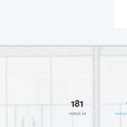
181
srednjih šol
srednje