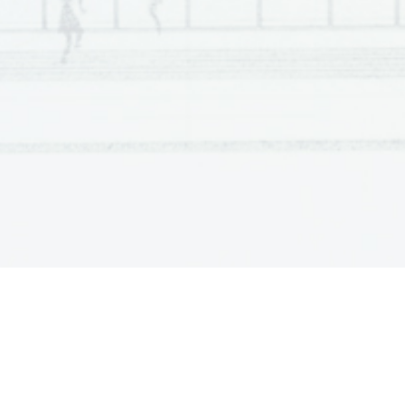
Scientia  Est  Potentia  Scientia  Est  Potentia  Scientia  Est  Potentia
Scientia  Est  Potentia  Scientia  Est  Potentia  Scientia  Est  Potentia
Scientia  Est  Potentia  Scientia  Est  Potentia  Scientia  Est  Potentia
Scientia  Est  Potentia  Scientia  Est  Potentia  Scientia  Est  Potentia
Scientia  Est  Potentia  Scientia  Est  Potentia  Scientia  Est  Potentia
Scientia  Est  Potentia  Scientia  Est  Potentia  Scientia  Est  Potentia
Scientia  Est  Potentia  Scientia  Est  Potentia  Scientia  Est  Potentia
Scientia  Est  Potentia  Scientia  Est  Potentia  Scientia  Est  Potentia
Scientia  Est  Potentia  Scientia  Est  Potentia  Scientia  Est  Potentia
Scientia  Est  Potentia  Scientia  Est  Potentia  Scientia  Est  Potentia
Scientia  Est  Potentia  Scientia  Est  Potentia  Scientia  Est  Potentia
Scientia  Est  Potentia  Scientia  Est  Potentia  Scientia  Est  Potentia
Scientia  Est  Potentia  Scientia  Est  Potentia  Scientia  Est  Potentia
Scientia  Est  Potentia  Scientia  Est  Potentia  Scientia  Est  Potentia
Scientia  Est  Potentia  Scientia  Est  Potentia  Scientia  Est  Potentia
Scientia  Est  Potentia  Scientia  Est  Potentia  Scientia  Est  Potentia
Scientia  Est  Potentia  Scientia  Est  Potentia  Scientia  Est  Potentia
Scientia  Est  Potentia  Scientia  Est  Potentia  Scientia  Est  Potentia
Scientia  Est  Potentia  Scientia  Est  Potentia  Scientia  Est  Potentia
Scientia  Est  Potentia  Scientia  Est  Potentia  Scientia  Est  Potentia
Scientia  Est  Potentia  Scientia  Est  Potentia  Scientia  Est  Potentia
Scientia  Est  Potentia  Scientia  Est  Potentia  Scientia  Est  Potentia
Scientia  Est  Potentia  Scientia  Est  Potentia  Scientia  Est  Potentia
Scientia  Est  Potentia  Scientia  Est  Potentia  Scientia  Est  Potentia
Scientia  Est  Potentia  Scientia  Est  Potentia  Scientia  Est  Potentia
Scientia  Est  Potentia  Scientia  Est  Potentia  Scientia  Est  Potentia
Scientia  Est  Potentia  Scientia  Est  Potentia  Scientia  Est  Potentia
Scientia  Est  Potentia  Scientia  Est  Potentia  Scientia  Est  Potentia
Scientia  Est  Potentia  Scientia  Est  Potentia  Scientia  Est  Potentia
Scientia  Est  Potentia  Scientia  Est  Potentia  Scientia  Est  Potentia
Scientia  Est  Potentia  Scientia  Est  Potentia  Scientia  Est  Potentia
Scientia  Est  Potentia  Scientia  Est  Potentia  Scientia  Est  Potentia
Scientia  Est  Potentia  Scientia  Est  Potentia  Scientia  Est  Potentia
Scientia  Est  Potentia  Scientia  Est  Potentia  Scientia  Est  Potentia
Scientia  Est  Potentia  Scientia  Est  Potentia  Scientia  Est  Potentia
Scientia  Est  Potentia  Scientia  Est  Potentia  Scientia  Est  Potentia
Scientia  Est  Potentia  Scientia  Est  Potentia  Scientia  Est  Potentia
Scientia  Est  Potentia  Scientia  Est  Potentia  Scientia  Est  Potentia
Scientia  Est  Potentia  Scientia  Est  Potentia  Scientia  Est  Potentia
Scientia  Est  Potentia  Scientia  Est  Potentia  Scientia  Est  Potentia