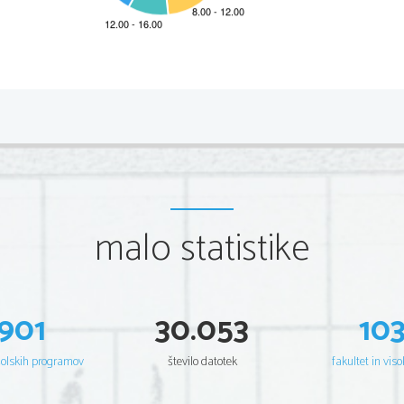
*P232C90111
2/16 
Scientia  Est  Potentia  Scientia  Est  Potentia  Scientia  Est  Potentia
Scientia  Est  Potentia  Scientia  Est  Potentia  Scientia  Est  Potentia
Scientia  Est  Potentia  Scientia  Est  Potentia  Scientia  Est  Potentia
Scientia  Est  Potentia  Scientia  Est  Potentia  Scientia  Est  Potentia
Scientia  Est  Potentia  Scientia  Est  Potentia  Scientia  Est  Potentia
Scientia  Est  Potentia  Scientia  Est  Potentia  Scientia  Est  Potentia
Scientia  Est  Potentia  Scientia  Est  Potentia  Scientia  Est  Potentia
Scientia  Est  Potentia  Scientia  Est  Potentia  Scientia  Est  Potentia
Scientia  Est  Potentia  Scientia  Est  Potentia  Scientia  Est  Potentia
Scientia  Est  Potentia  Scientia  Est  Potentia  Scientia  Est  Potentia
Scientia  Est  Potentia  Scientia  Est  Potentia  Scientia  Est  Potentia
malo statistike
Scientia  Est  Potentia  Scientia  Est  Potentia  Scientia  Est  Potentia
Scientia  Est  Potentia  Scientia  Est  Potentia  Scientia  Est  Potentia
Scientia  Est  Potentia  Scientia  Est  Potentia  Scientia  Est  Potentia
Scientia  Est  Potentia  Scientia  Est  Potentia  Scientia  Est  Potentia
Scientia  Est  Potentia  Scientia  Est  Potentia  Scientia  Est  Potentia
Scientia  Est  Potentia  Scientia  Est  Potentia  Scientia  Est  Potentia
Scientia  Est  Potentia  Scientia  Est  Potentia  Scientia  Est  Potentia
Scientia  Est  Potentia  Scientia  Est  Potentia  Scientia  Est  Potentia
Scientia  Est  Potentia  Scientia  Est  Potentia  Scientia  Est  Potentia
901
30.053
10
Scientia  Est  Potentia  Scientia  Est  Potentia  Scientia  Est  Potentia
Scientia  Est  Potentia  Scientia  Est  Potentia  Scientia  Est  Potentia
Scientia  Est  Potentia  Scientia  Est  Potentia  Scientia  Est  Potentia
Scientia  Est  Potentia  Scientia  Est  Potentia  Scientia  Est  Potentia
šolskih programov
število datotek
fakultet in viso
Scientia  Est  Potentia  Scientia  Est  Potentia  Scientia  Est  Potentia
Scientia  Est  Potentia  Scientia  Est  Potentia  Scientia  Est  Potentia
Scientia  Est  Potentia  Scientia  Est  Potentia  Scientia  Est  Potentia
Scientia  Est  Potentia  Scientia  Est  Potentia  Scientia  Est  Potentia
Scientia  Est  Potentia  Scientia  Est  Potentia  Scientia  Est  Potentia