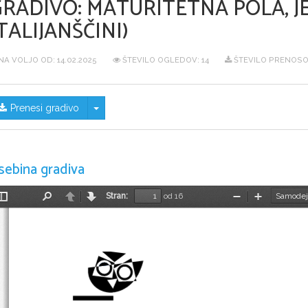
GRADIVO:
MATURITETNA POLA, JE
TALIJANŠČINI)
NA VOLJO OD:
14.02.2025
ŠTEVILO OGLEDOV: 14
ŠTEVILO PRENOSO
Skrij/prikaži meni
Prenesi gradivo
sebina gradiva
Stran:
od 16
Preklopi
Najdi
Nazaj
Naprej
Pomanjšaj
Povečaj
stransko
vrstico