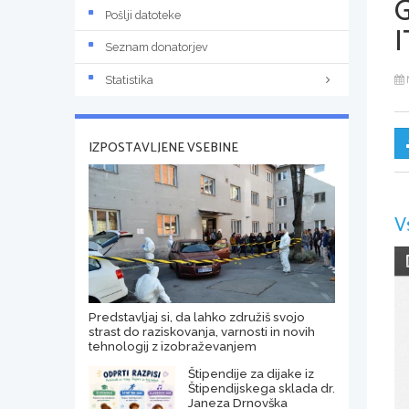
Pošlji datoteke
I
Seznam donatorjev
Statistika
IZPOSTAVLJENE VSEBINE
V
Predstavljaj si, da lahko združiš svojo
strast do raziskovanja, varnosti in novih
tehnologij z izobraževanjem
Štipendije za dijake iz
Štipendijskega sklada dr.
Janeza Drnovška