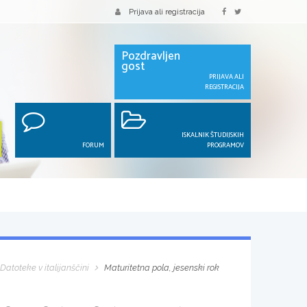
Prijava ali registracija
Pozdravljen
gost
PRIJAVA ALI
REGISTRACIJA
ISKALNIK ŠTUDIJSKIH
FORUM
PROGRAMOV
Datoteke v italijanščini
Maturitetna pola, jesenski rok