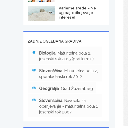
Karierne srede – Ne
ugibaj, odkrij svoje
interese!
ZADNJE OGLEDANA GRADIVA
Biologija
: Maturitetna pola 2,
jesenski rok 2015 (prvi termin)
Slovenščina
: Maturitetna pola 2,
spomladanski rok 2012
Geografija
: Grad Žužemberg
Slovenščina
: Navodila za
ocenjevanje - maturitetna pola 1,
jesenski rok 2007