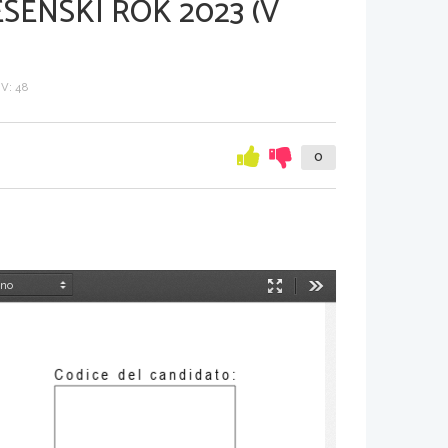
SENSKI ROK 2023 (V
V: 48
0
Način
Orodja
predstavitve
Codice del candidato
: