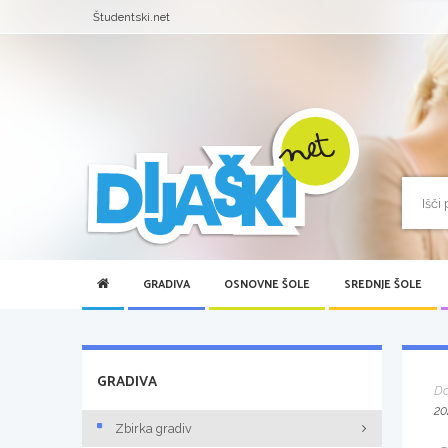
Študentski.net
GRADIVA
OSNOVNE ŠOLE
SREDNJE ŠOLE
GRADIVA
D
20
Zbirka gradiv