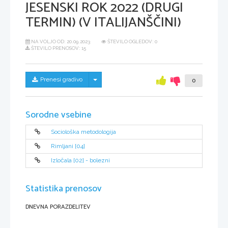
JESENSKI ROK 2022 (DRUGI
TERMIN) (V ITALIJANŠČINI)
NA VOLJO OD:
20.09.2023
ŠTEVILO OGLEDOV: 0
ŠTEVILO PRENOSOV: 15
Skrij/prikaži meni
Prenesi gradivo
0
Sorodne vsebine
Sociološka metodologija
Rimljani [04]
Izločala [02] - bolezni
Statistika prenosov
DNEVNA PORAZDELITEV