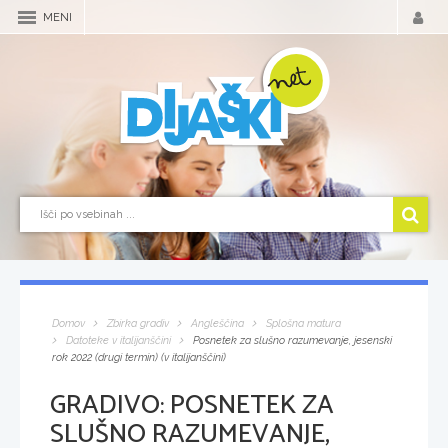
MENI
Domov
Zbirka gradiv
Angleščina
Splošna matura
Datoteke v italijanščini
Posnetek za slušno razumevanje, jesenski
rok 2022 (drugi termin) (v italijanščini)
GRADIVO:
POSNETEK ZA
SLUŠNO RAZUMEVANJE,