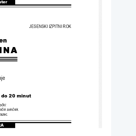
nter
JESENSKI IZPITNI ROK
en
nje
/ do 20 minut
mo
č
ki:
mi
č
ni svin
č
nik.
razec.
RA