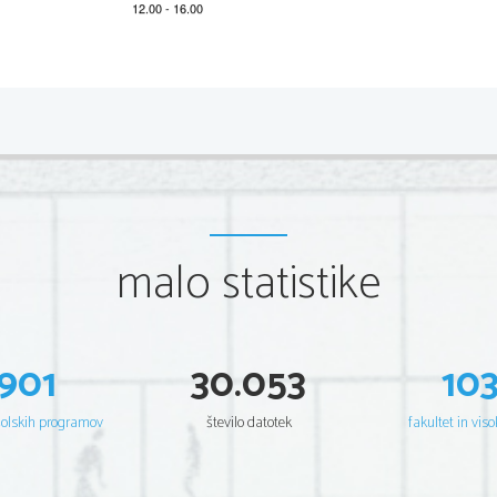
*M14224122
2/4 
Section A  
You will hear a recording about an expedition to Antarcti
You will hear the recording twice. Now read the task. 
The expedition to An
malo statistike
As you listen to the recording, TICK (
) the appropriate 

Example: 
901
30.053
10
0. 
The true living conditions on Mars are generally known
šolskih programov
število datotek
fakultet in viso
1.    Dr Kumar's expedition to Antarctica was international i