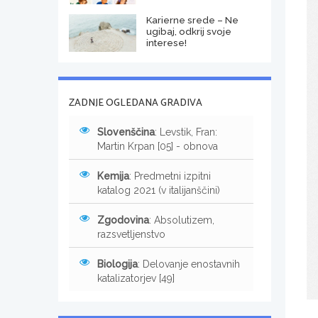
Karierne srede – Ne
ugibaj, odkrij svoje
interese!
ZADNJE OGLEDANA GRADIVA
Slovenščina
: Levstik, Fran:
Martin Krpan [05] - obnova
Kemija
: Predmetni izpitni
katalog 2021 (v italijanščini)
Zgodovina
: Absolutizem,
razsvetljenstvo
Biologija
: Delovanje enostavnih
katalizatorjev [49]