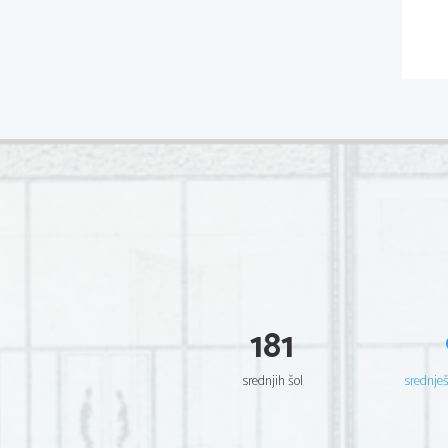
181
srednjih šol
srednje