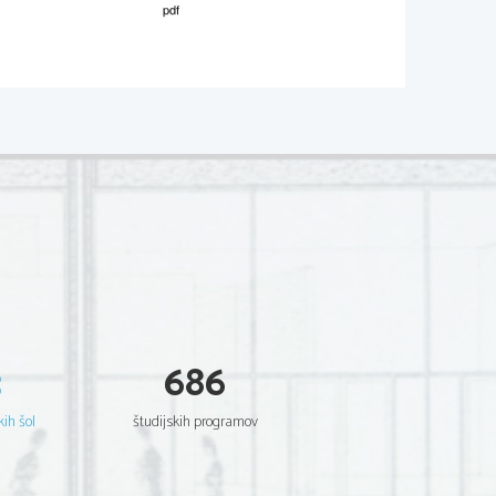
02*
V sivo polje ne pišite.
ca. 
tarctica 
column below (True/False).  
TRUE  FALSE
3
686

. 
kih šol
študijskih programov
TRUE  FALSE
n terms of participants. 