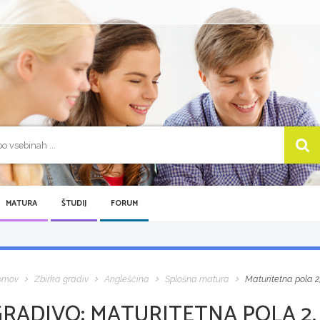
MATURA
ŠTUDIJ
FORUM
omov
Zbirka gradiv
Angleščina
Splošna matura
Maturitetna pola 2
GRADIVO:
MATURITETNA POLA 2,