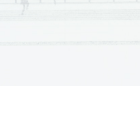
2.    During their stay at the 
research station, the member
s
3.    Besides Dr Kumar, there was another memb
er of the
The expedition tried to identify problems astronauts tr
4. 
have. 
5.    The training in the base included t
he simulation of wei
6.    In Paris, the members were preoccupied with their rel
7.    The eyes are the only body organ that
 cannot be affec