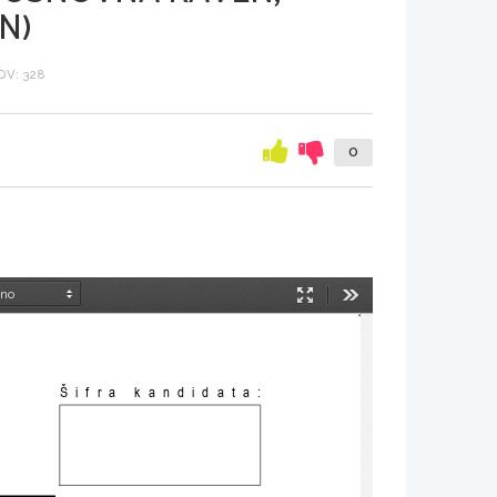
N)
V: 328
0
Način
Orodja
predstavitve
Šifra kandidata: