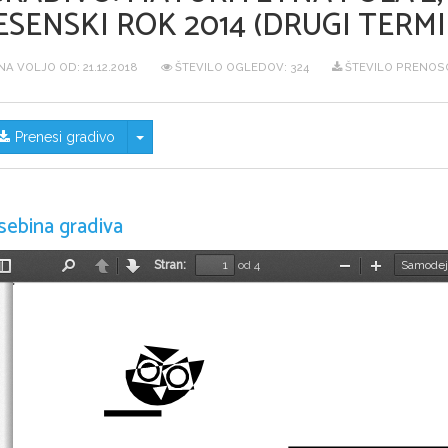
ESENSKI ROK 2014 (DRUGI TERMI
NA VOLJO OD:
21.12.2018
ŠTEVILO OGLEDOV: 324
ŠTEVILO PRENOSO
Skrij/prikaži meni
Prenesi gradivo
sebina gradiva
Stran:
od 4
Preklopi
Najdi
Nazaj
Naprej
Pomanjšaj
Povečaj
stransko
vrstico