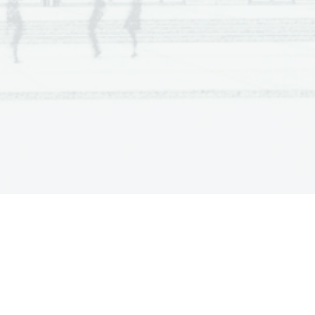
 never saw the sunlight. 
 medical staff in the base. 
avelling to Mars would 
ghtlessness. 
ationship to each other. 
ted by the cold. 