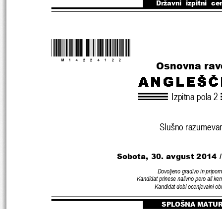
Državni  izpitni  ce
*M14224122* 
Osnovna rav
Izpitna pola 2
Slušno razumeva
Sobota, 30. avgust 2
014 
Dovoljeno gradivo in pripo
Kandidat prinese nalivno pero ali ke
Kandidat dobi ocenjevalni ob
SPLOŠNA MATU