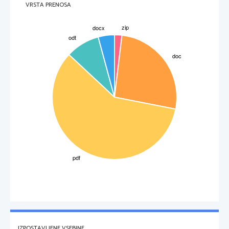
most,ki povezuje notranja konca dveh spiralnih 
VRSTA PRENOSA
vej, in pa navadne spiralne galaksije, kjer veje 
izhajajo neposredno iz samega jedra. Premeri 
spiralnih galaksij obsegajo od približno 20 000 
pa vse do 100 000 svetlobnih let.  
Slika 3: Galaksija M31
Gravitacijski zakon
IZPOSTAVLJENE VSEBINE