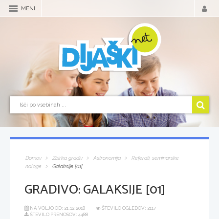
MENI
Domov
Zbirka gradiv
Astronomija
Referati, seminarske
naloge
Galaksije [01]
GRADIVO:
GALAKSIJE [01]
NA VOLJO OD:
21.12.2018
ŠTEVILO OGLEDOV: 2117
ŠTEVILO PRENOSOV: 4488