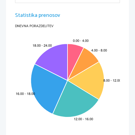
Sonce je nastalo pred kakimi 4,6 milijardami leti. Okrog njega je bil oblak 
plina in prahu, v katerem so bili tudi elementi, kot so ogljik in kisik. Ta 
snov je nastala v starejših zvezdah in jo je odneslo v vesolje. Iz tega bi naj 
potem nastali planeti.
Statistika prenosov
DNEVNA PORAZDELITEV
Sestava galaksij
Galaksije vsebujejo prah, plin in milijone zvezd.
Poznamo tri glavne vrste: eliptične, nepravilne in spiralne.
Večina galaksij je epileptičnih, od kroglastih do jajčastih oblik. Nekaj 
galaksij je nepravilnih. Druge, kot na primer naša galaksija, so spiralne. 
Mnoge galaksije se združujejo v skupine, imenovane jate, v katerih je več 
tisoč galaksij različnih vrst
.
Eliptične
Eliptične galaksije so po obliki bolj ali manj limonaste. 
Nimajo spiralnih vej, med njimi pa najdemo vse, od 
skoraj krogel, do kratkih in valjastih. Večji del je 
sestavljen iz starih rdečih zvezd. Te galaksije imajo 
bolj malo plina in prahu, iz česar nastajajo nove 
zvezde.
Slika 1: Galaksija M32
Nepravilne
Te galaksije vsebujejo veliko plinov in 
prahu. Veliki Magellanov oblak je nepravilna
galaksija, je spremljevalka naše galaksije. 
Meri v premeru 30 000 svetlobnih let 
oddaljena pa je 160 000 svetlobnih let
Slika 2: Veliki Magellanov oblak
Spiralne
Pri  spiralnih galaksijah astronomi razlikujejo 
med spiralnimi galaksijami s prečko, ki imajo 
poleg jedra in diska še osrednji del. Zvezdni 