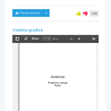
Skrij/prikaži meni
Prenesi gradivo
+29
Vsebina gradiva
Stran:
od 4
Preklopi
Najdi
Pomanjšaj
Povečaj
Orodja
stransko
vrstico
Galaksije
Projektna naloga 
fizika