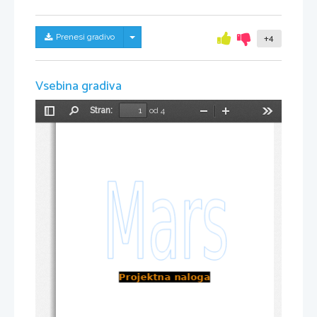
Skrij/prikaži meni
Prenesi gradivo
+4
Vsebina gradiva
Stran:
od 4
Preklopi
Najdi
Pomanjšaj
Povečaj
Orodja
stransko
vrstico
Projektna naloga