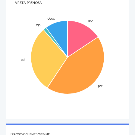
VRSTA PRENOSA
zaradi senc kot obraza, vendar smo lahko skoraj
100% prepričani, da sta naravnega izvora.
IZPOSTAVLJENE VSEBINE