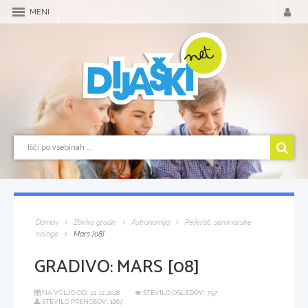
MENI
Domov
Zbirka gradiv
Astronomija
Referati, seminarske
naloge
Mars [08]
GRADIVO:
MARS [08]
NA VOLJO OD:
21.12.2018
ŠTEVILO OGLEDOV: 757
ŠTEVILO PRENOSOV: 1667