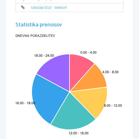
1.
Izhodiščna točka je velikanski molekularni medzvezdni plinski oblak, ki je sestavljen 
pretežno iz vodika, in se zaradi lastne teže in gravitacije seseda sam vase. To se zgodi, 
Izločala [02] - bolezni
ko težnost prevlada nad plinskim protitlakom in je s tem izpolnjen Jeansovnov kriterij 
/
Jeansonus kritérium
. Katalizator tega procesa je lahko udarni val bliže ležeče 
supernove, gostotni valovi v medzvezdni snovi ali sevalni tlak pravkar nastale mlade 
zvezde. 
2.
Zaradi še nadaljnjega krčenja oblaka medzvezdne snovi nastanejo posamezne globule, 
iz katerih se kasneje razvije zvezda: pri tem zvezde le redkokdaj nastanejo posamezno, 
Statistika prenosov
temveč po navadi v skupinah. 
3.
Pri nadaljnjem krčenju globul narašča gostota in zaradi sproščene gravitacijske energije 
tudi temperatura. Prvotno sesedanje se zaustavi in zvezda doseže dinamično 
ravnovesje, ko oblak snovi v barvno-svetlostnem diagramu doseže t.i. Hajašijevo črto, 
DNEVNA PORAZDELITEV
ki omejuje področje, znotraj katere lahko obstajajo stabilne zvezde. Potem se zvezda v 
barvno-svetlostnem diagramu premika naprej, vzdolž Hajašijeve črte, preden se 
premakne do glavnega niza, kjer se začne zlivanje vodika v helij, preko Bethe-
Weizsäckerjevega cikla ali reakcije proton-proton. Kot posledica vrtilne količine globul 
se tvori disk snovi, ki obkroža mlado zvezdo, in iz katerega še naprej zbira maso 
(akrecija). Iz tega akrecijskega diska se lahko razvije ali planetni sistem s planeti zunaj 
Osončja ali še druga komponenta dvozvezdja. Te stopnje razvoja do sedaj še ne 
razumemo dovolj dobro in ne znamo pojasniti. Iz nivoja diska nastane ekliptika. 
Pri akreciji se iz diska tvorita v obe polarni smeri zvezde curka snovi, ki lahko dosežeta tudi 
dolžino 10 svetlobnih let.