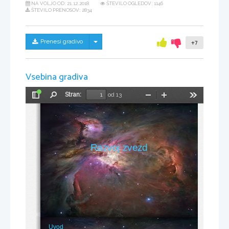
NA VOLJO OD:
21.12.2018
ŠTEVILO OGLEDOV: 1146
ŠTEVILO PRENOSOV: 2834
Skrij/prikaži meni
Prenesi gradivo
+7
Vsebina gradiva
Stran:
od 13
Preklopi
Najdi
Pomanjšaj
Povečaj
Orodja
stransko
vrstico
Razvoj zvezd
Uvod