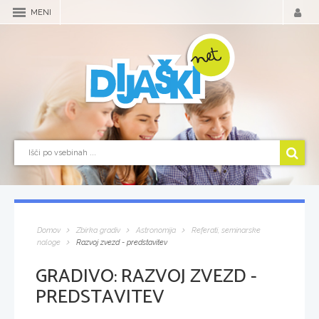
MENI
Domov
Zbirka gradiv
Astronomija
Referati, seminarske
naloge
Razvoj zvezd - predstavitev
GRADIVO:
RAZVOJ ZVEZD -
PREDSTAVITEV