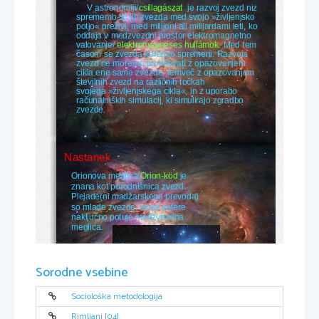
V astronomiji/
csillagászat
  je razvoj zvezd niz 
sprememb, ki jih zvezda med svojo »življenjsko 
potjo« preživi, med milijoni ali milijardami leti, ko 
oddaja v medzvezdni prostor elektromagnetno 
valovanje/ 
elektromágneses hullámok
. Med tem 
časom se zvezda korenito spremeni. Razvoja 
zvezd ne moremo proučevati z opazovanjem 
cikla ene same zvezde, temveč z opazovanjem 
številnih zvezd na različnih točkah 
svojega »življenjskega cikla«, in z uporabo 
računalniških simulacij, ki simulirajo zgradbo 
zvezde.
Nastanek
Orionova meglica/
Orion-köd
 je 
znana kot porodnišnica zvezd. 
Plejade(ni madžarskega prevoda) 
so mlade zvezde, skozi katere 
naključno potuje medzvezdna 
meglica. 
Sorodne vsebine
Sociološka metodologija
Večinski delež zvezd je nastal na zgodnji stopnji razvoja Vesolja - pred približno 10 
Rimljani [04]
milijardami let. Zvezde se tvorijo še danes. Tipičen nastanek zvezde poteka po tem vzorcu: