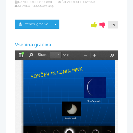
NA VOLJO OD:
21.12.2018
ŠTEVILO OGLEDOV: 1040
ŠTEVILO PRENOSOV: 2229
Skrij/prikaži meni
Prenesi gradivo
+9
Vsebina gradiva
Stran:
od 8
Preklopi
Najdi
Pomanjšaj
Povečaj
Orodja
stransko
vrstico
K
R
M
N
I
N
U
L
N
I
V
E
Č
N
O
S
Sončev mrk
Lunin mrk