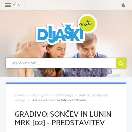
MENI
Domov
Zbirka gradiv
Astronomija
Referati, seminarske
naloge
Sončev in Lunin mrk [02] - predstavitev
GRADIVO:
SONČEV IN LUNIN
MRK [02] - PREDSTAVITEV