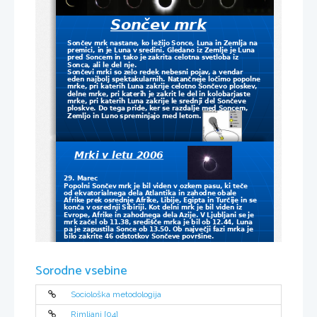
Sončev mrk
Sončev mrk nastane, ko ležijo Sonce, Luna in Zemlja na 
premici, in je Luna v sredini. Gledano iz Zemlje je Luna 
pred Soncem in tako je zakrita celotna svetloba iz 
Sonca, ali le del nje.
Sončevi mrki so zelo redek nebesni pojav, a vendar 
eden najbolj spektakularnih. Natančneje ločimo popolne 
mrke, pri katerih Luna zakrije celotno Sončevo ploskev, 
delne mrke, pri katerih je zakrit le del in kolobarjaste 
mrke, pri katerih Luna zakrije le srednji del Sončeve 
ploskve. Do tega pride, ker se razdalje med Soncem, 
Zemljo in Luno spreminjajo med letom.
Mrki v letu 2006
29. Marec 
Popolni Sončev mrk je bil viden v ozkem pasu, ki teče 
od ekvatorialnega dela Atlantika in zahodne obale 
Afrike prek osrednje Afrike, Libije, Egipta in Turčije in se 
konča v osrednji Sibiriji. Kot delni mrk je bil viden iz 
Evrope, Afrike in zahodnega dela Azije. V Ljubljani se je 
mrk začel ob 11.38, središče mrka je bil ob 12.44, Luna 
pa je zapustila Sonce ob 13.50. Ob največji fazi mrka je 
bilo zakrite 46 odstotkov Sončeve površine. 
22. september 
Kolobarjasti Sončev mrk jo bil viden le sredi južnega 
Sorodne vsebine
dela Atlantika. Kot delni mrk je viden v Severni Ameriki, 
zahodni Afriki in na Antarktiki.
Sociološka metodologija
Rimljani [04]