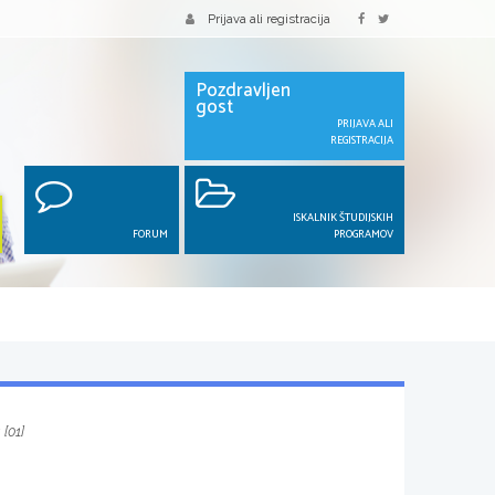
Prijava ali registracija
Pozdravljen
gost
PRIJAVA ALI
REGISTRACIJA
ISKALNIK ŠTUDIJSKIH
FORUM
PROGRAMOV
 [01]