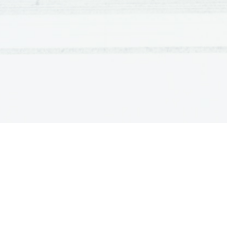
možnosti za preživetje. Postopoma, po m
rastline in živali uspejo, slabše izumrejo
različnih vrst, ki naseljujejo zemljo.
Dokaze za razvojni  nauk dajejo najdbe izumrlih biti
osnovna zgradba živih bitij, razširjenost organizmov.
Množica znanstvenikov od srede 19. Stoletja dalje, zlasti
nova spoznanja, ki so utrdila ali pa poglobila Darwin
področju dednosti in nastajanja vrst.
Darwin je ob snovanju svoje teorije marsikaj le predvid
temeljnih razlag  mnogih zakonitosti. Njegovi nasled
predvidevanja.
Prvi, ki je Darwinu sledil je bil oče genetike Gregor 
določenimi lastnostmi je dokazal, da potomci niso le se
do koncepta 
dominantnih in recesivnih genov.
 Danes 
novih lastnosti, ki so tako pomembne za nadaljevanje no
Temu so se pridružila spoznanja  
populacijske genetike
okviru vrste in do začetka nastajanj novih vrst.
Sodobna teorija razvoja živega sveta je plod dela štev
paleontologi,...), ki se na osnovnih pogledih na razvoj st
Delimo jih na 
ultradarwiniste 
in na 
naturaliste.
Ultradarwinisti
  so bolj teoretiki. Poudarjajo pome
reproduktivni uspeh.
-
trdijo, da je naravna selekcija središče
-
naravni izbor vidijo kot tekmo za repro