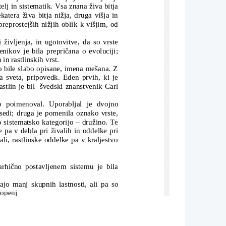
elj in sistematik. Vsa znana živa bitja
katera živa bitja nižja, druga višja in
preprostejših nižjih oblik k višjim, od
i življenja, in ugotovitve, da so vrste
nikov je bila prepričana o evoluciji;
in rastlinskih vrst.
so bile slabo opisane, imena mešana. Z
a sveta, pripovedk. Eden prvih, ki je
astlin je bil  švedski znanstvenik Carl
no poimenoval. Uporabljal je dvojno
sedi; druga je pomenila oznako vrste,
 sistematsko kategorijo – družino. Te
e pa v debla pri živalih in oddelke pri
ali, rastlinske oddelke pa v kraljestvo
arhično postavljenem sistemu je bila
jo manj skupnih lastnosti, ali pa so
topenj
orodnost organizmov v skupini
nosti 
vrst