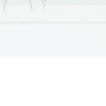
nogih generacijah, bolje prilagojene
. Ta  postopek je privedel do milijonov
j, podatki o  osebnem razvoju, enotna
 pa v zadnjih desetletjih je prispevala
ovo teorijo. To so bila spoznanja na
eval, saj znanost takrat še ni poznala
niki so s pridom uporabili Darwinova
Medel. S križanjem grahovih rastlin  z
števek starševskih lastnosti. Prišel je
je že kar dobro raziskan mehanizem
vih vrst.
, ki razlaga, kako pride do razhajanj v
ilnih raziskovalcev (biologi, ekologi,
rinjajo.
mbnost gena in pomembnost borbe za
 evolucijskega procesa
duktivni uspeh med istimi vrstami