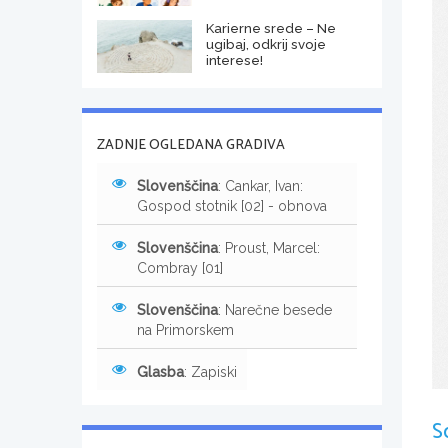
Karierne srede – Ne
ugibaj, odkrij svoje
interese!
ZADNJE OGLEDANA GRADIVA
Slovenščina
: Cankar, Ivan:
Gospod stotnik [02] - obnova
Slovenščina
: Proust, Marcel:
Combray [01]
Slovenščina
: Narečne besede
na Primorskem
Glasba
: Zapiski
S