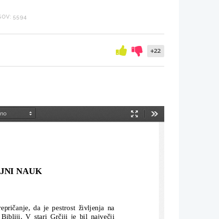
OV: 5594
+22
Način
Orodja
predstavitve
AZVOJNI NAUK
pričanje, da je pestrost življenja na
Bibliji. V stari Grčiji je bil največji