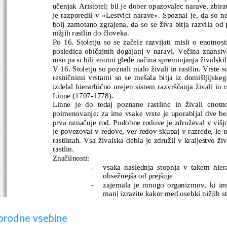
učenjak Aristotel; bil je dober opazovalec narave, zbirat
je razporedil v »Lestvici narave«. Spoznal je, da so ne
bolj zamotano zgrajena, da so se živa bitja razvila od 
nižjih rastlin do človeka.
Po 16. Stoletju so se začele razvijati misli o enotnost
posledica običajnih dogajanj v naravi. Večina znanstve
niso pa si bili enotni glede načina spreminjanja živalskih 
V 16. Stoletju so poznali malo živali in rastlin. Vrste 
resničnimi vrstami so se mešala bitja iz domišljijskeg
izdelal hierarhično urejen sistem razvrščanja živali in r
Linne (1707-1778).
Linne je do tedaj poznane rastline in živali enot
poimenovanje: za ime vsake vrste je uporabljal dve be
prva označuje rod. Podobne rodove je združeval v višjo
je povezoval v redove, ver redov skupaj v razrede, le t
rastlinah. Vsa živalska debla je združil v kraljestvo živ
rastlin.
Značilnosti: 
-
vsaka naslednja stopnja v takem hier
obsežnejša od prejšnje
-
zajemala je mnogo organizmov, ki ima
manj izrazite kakor med osebki nižjih s
-
rodovi in družine kažejo medsebojno s
-
Linne je razvrščal po medsebojni podob
orodne vsebine
-
njegov  sistem ni temeljil na sorodnosti 