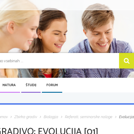
MATURA
ŠTUDIJ
FORUM
omov
Zbirka gradiv
Biologija
Referati, seminarske naloge
Evolucija
GRADIVO:
EVOLUCIJA [01]