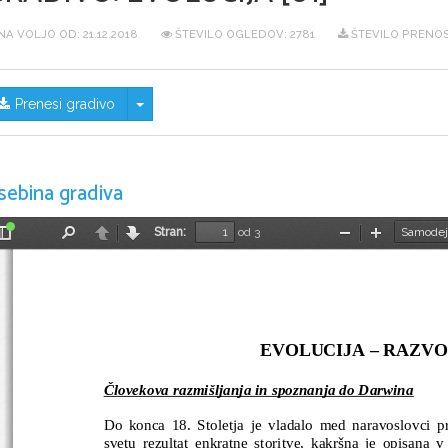
NA VOLJO OD:
21.12.2018
ŠTEVILO OGLEDOV: 2781
ŠTEVILO PRENOS
Skrij/prikaži meni
Prenesi gradivo
sebina gradiva
Stran:
od 3
Preklopi
Najdi
Nazaj
Naprej
Pomanjšaj
Povečaj
stransko
vrstico
                                   EVOLUCIJA – R
Človekova razmišljanja in spoznanja do Darwina
Do konca 18. Stoletja je vladalo med naravoslovci pre
svetu rezultat enkratne storitve, kakršna je opisana v 