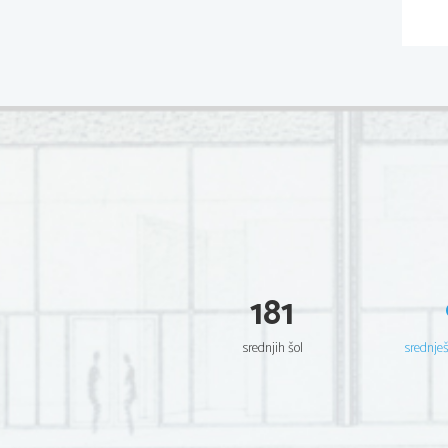
181
srednjih šol
srednje