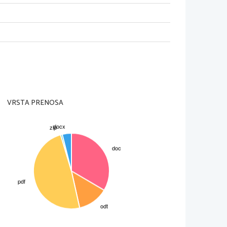
i   v   preveliki   poenostavljenosti   in
gorij
tema
-1829) je skušal razložiti dejavnike
anju o evoluciji organizmov.
a jih krni. Sklepal je, da se dedujejo
sta in razumljiva, toda naivna in daleč
prožila nova razmišljanja.
ki je bil prepričan, da je evolucija
enadnih zamenjav enih organizmov z
VRSTA PRENOSA
rwin, ki ga štejemo za enega največjih
omogle, da se je uveljavila njegova
 da je živalstvo in rastlinstvo različno,
ne