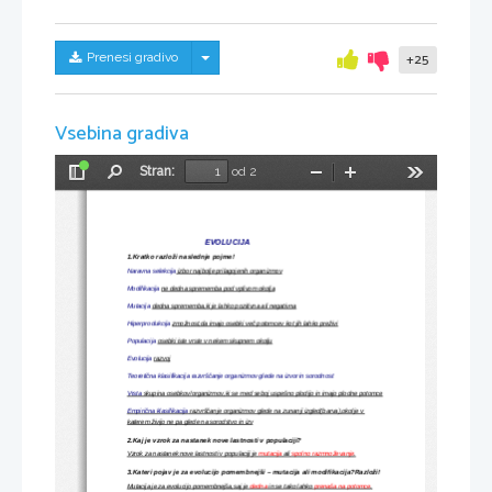
Skrij/prikaži meni
Prenesi gradivo
+25
Vsebina gradiva
Stran:
od 2
Preklopi
Najdi
Pomanjšaj
Povečaj
Orodja
stransko
vrstico
EVOLUCIJA
1.Kratko razloži naslednje pojme!
Naravna selekcija
 izbor najbolje prilagojenih organizmov
Modifikacija 
ne dedna sprememba pod vplivom okolja
Mutacija 
dedna sprememba,ki je lahko pozitivna ali negativna
Hiperprodukcija 
zmožnost,da imajo osebki več potomcev kot jih lahko preživi
Populacija 
osebki iste vrste v nekem skupnem okolju
Evolucija 
razvoj
Teoretična klasifikacija 
razvrščanje organizmov glede na izvor in sorodnost
Vrsta
 skupina osebkov/organizmov,ki se med seboj uspešno plodijo in imajo plodne potomce
Empirična klasifikacija
 razvrščanje organizmov glede na zunanji izgled(barva),okolje v 
katerem živijo ne pa glede na sorodstvo in izv
2.Kaj je vzrok za nastanek nove lastnosti v populaciji?
Vzrok za nastanek nove lastnosti v populaciji je 
mutacija 
ali 
spolno razmnoževanje
.
3.Kateri pojav je za evolucijo pomembnejši – mutacija ali modifikacija?Razloži!
Mutacija je za evolucijo pomembnejša,saj je 
dedna
 in se tako lahko 
prenaša na potomce
.