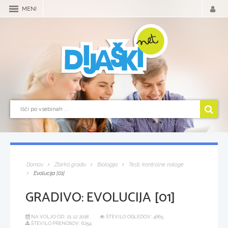
MENI
Domov
Zbirka gradiv
Biologija
Testi, kontrolne naloge
Evolucija [01]
GRADIVO:
EVOLUCIJA [01]
NA VOLJO OD:
21.12.2018
ŠTEVILO OGLEDOV: 4665
ŠTEVILO PRENOSOV: 6254