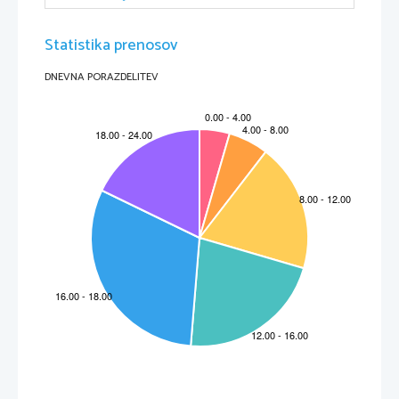
izbranimi lastnostmi,je to:
a)
naravna selekcija
b)
umetni izbor
9.Ali je hiperprodukcija pozitivna za vrste,pri katerih povzroča pomanjkanje 
Statistika prenosov
prostora in hrane?Razloži!
Je pozitivna
,saj povzroča pomanjkanje prostora in hrane.Hiperprodukcija je povzročila 
variabilnost osebkov oz,jo zvečala,zaradi nje je sploh možna naravna selekcija(to ponudi 
naravi),končni rezultat je boljša prilagojenost.
DNEVNA PORAZDELITEV