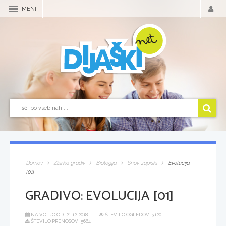
MENI
Domov
Zbirka gradiv
Biologija
Snov, zapiski
Evolucija
[01]
GRADIVO:
EVOLUCIJA [01]
NA VOLJO OD:
21.12.2018
ŠTEVILO OGLEDOV: 3120
ŠTEVILO PRENOSOV: 5664