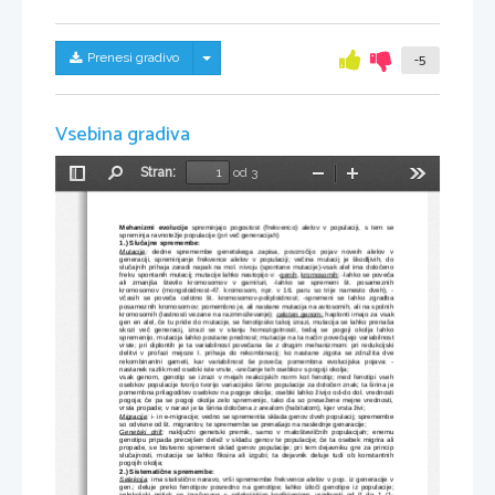
Skrij/prikaži meni
Prenesi gradivo
-5
Vsebina gradiva
Stran:
od 3
Preklopi
Najdi
Pomanjšaj
Povečaj
Orodja
stransko
vrstico
Mehanizmi evolucije
  spreminjajo   pogostost   (frekvenco)   alelov   v   populaciji,   s   tem   se
spreminja ravnotežje populacije (pri več generacijah)
1.) Slučajne spremembe:
Mutacije
:
  dedne   spremembe   genetskega   zapisa,   povzročijo   pojav   noveih   alelov   v
generaciji,   spreminjanje   frekvence   alelov   v   populaciji;   večina   mutacij   je   škodljivih,   do
slučajnih prihaja zaradi napak na mol. nivoju (spontane mutacije)-vsak alel ima določeno
frekv. spontanih mutacij; mutacije lahko nastopijo v: -
genih
, 
kromosomih
: -lahko se poveča
ali   zmanjša   število   kromosomov   v   garnituri,   -lahko   se   spremeni   št.   posameznih
kromosomov   (mongoloidnost-47.   kromosom,   npr.   v   16.   paru   so   trije   namesto   dveh),   -
včasih   se   poveča   celotno   št.   kromosomov-poliploidnost;   -spremeni   se   lahko   zgradba
posameznih kromosomov; pomembno je, ali nastane mutacija na avtosomih, ali na spolnih
kromosomih (lastnosti vezane na razmnoževanje); 
celoten genom:
 haplonti imajo za vsak
gen en alel, če tu pride do mutacije, se fenotipsko takoj izrazi, mutacija se lahko prenaša
skozi   več   generacij,   izrazi   se   v   stanju   homozigotnosti,   tedaj   se   pogoji   okolja   lahko
spremenijo, mutacija lahko postane prednost; mutacije na ta način povečujejo variabilnost
vrste; pri diplontih je ta variabilnost povečana še z drugim mehanizmom: pri redukcijski
delitvi   v   profazi   mejoze   I.   prihaja   do   rekombinacij;   ko   nastane   zigota   se   združita   dve
rekombinantni   gameti,   kar   variabilnost   še   poveča;   pomembna   evolucijska   pojava:   -
nastanek razlik med osebki iste vrste, -srečanje teh osebkov s pogoji okolja;
vsak genom, genotip se izrazi v mejah reakcijskih norm kot fenotip; med fenotipi vseh
osebkov populacije tvorijo tvorijo variacijsko širino populacije za določen znak; ta širina je
pomembna prilagoditev osebkov na pogoje okolja; osebki lahko živijo od-do dol. vrednosti
pogoja; če pa se pogoji okolja zelo spremenijo, tako da so presežene mejne vrednosti,
vrsta propade; v naravi je ta širina določena z arealom (habitatom), kjer vrsta živi;
Migracije
:
 i- in e-migracije; vedno se spremenita sklada genov dveh populacij; spremembe
so odvisne od št. migrantov, te spremembe se prenašajo na naslednje genaracije;
Genetski drift
:
  naključni   genetski   premik,   samo   v   maloštevilčnih   populacijah;   enemu
genotipu pripada precejšen delež v skladu genov te populacije; če ta osebek migrira ali
propade, se bistveno spremeni sklad genov populacije; pri tem dejavniku gre za princip
slučajnosti,   mutacija   se   lahko   fiksira   ali   izgubi;   ta   dejavnik   deluje   tudi   ob   konstantnih
pogojih okolja;
2.) Sistematične spremembe:
Selekcija
:
 ima statistično naravo, vrši spremembe frekvence alelov v pop. iz generacije v
gen.;   deluje   preko   fenotipov  posredno   na   genotipe;   lahko   izloči  genotipe   iz  populacije;
selekcijski   pritisk
  se   izračunava   s   selekcijskim   koeficientom,   vrednosti   od   0   do   1   (1-