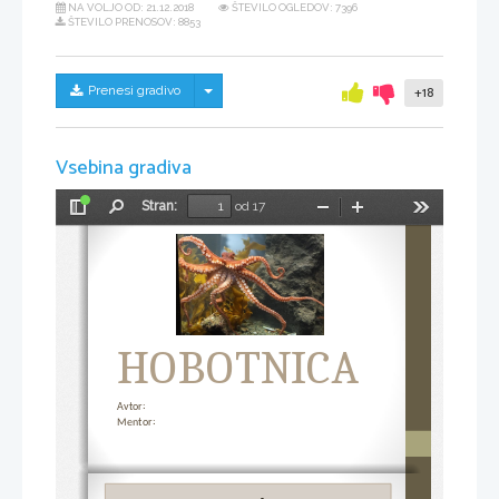
NA VOLJO OD:
21.12.2018
ŠTEVILO OGLEDOV: 7396
ŠTEVILO PRENOSOV: 8853
Skrij/prikaži meni
Prenesi gradivo
+18
Vsebina gradiva
Stran:
od 17
Preklopi
Najdi
Pomanjšaj
Povečaj
Orodja
stransko
vrstico
HOBOTNICA
Avtor:  
Mentor:  