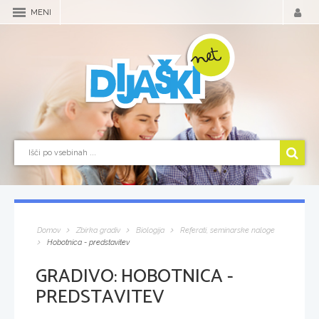
MENI
Domov
Zbirka gradiv
Biologija
Referati, seminarske naloge
Hobotnica - predstavitev
GRADIVO:
HOBOTNICA -
PREDSTAVITEV