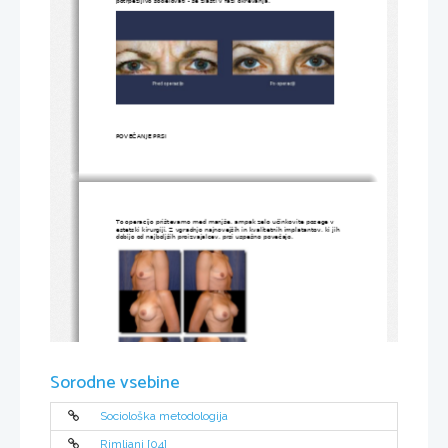
potrpežljivo sodelovati - še zlasti v fazi okrevanja. 
POVEČANJE PRSI
To operacijo prištevamo med manjše, ampak zelo učinkovite posege v 
estetski kirurgiji. Z vgradnjo najnovejših in kvalitetnih implatantov, ki jih 
dobijo od najboljših proizvajalcev, prsi uspešno povečajo.
Sorodne vsebine
Sociološka metodologija
LIPOSUKCIJA
Naravne ženske obline so dandanes velika pomanjkljivost. Telovadba, 
Rimljani [04]
masaža in kozmetična sredstva maščobno tkivo samo površinsko 