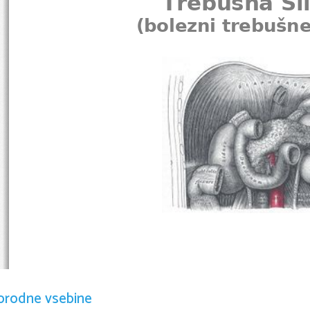
Trebušna Sl
(bolezni trebušne
orodne vsebine