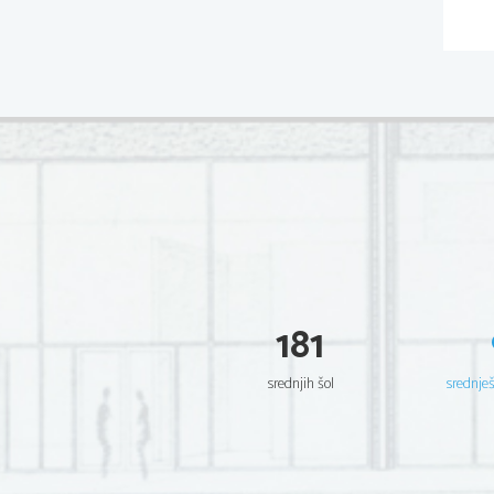
181
srednjih šol
srednje