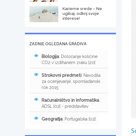
Karierne srede – Ne
ugibaj, odkrij svoje
interese!
ZADNJE OGLEDANA GRADIVA
Biologija
: Določanje količine
CO2 v izdihanem zraku [20]
Strokovni predmeti
: Navodila
za ocenjevanje, spomladanski
rok 2015
Računalništvo in informatika
:
ADSL [02] - predstavitev
Geografija
: Portugalska [02]
S