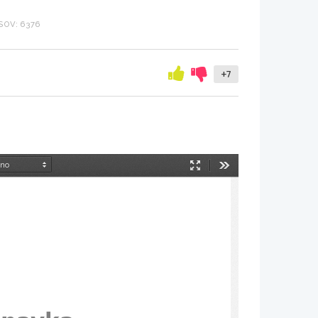
SOV: 6376
+7
Način
Orodja
predstavitve