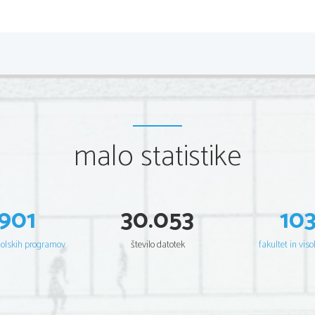
KAZALO:
VIRI:
.................................................................................................
...........................................................................................................
TREBUŠNA SLINAVKA
.......................................
...................................................................
ANATOMIJA
malo statistike
..........................................
BOLEZNI
TREBUŠNE
SLINAVKE
-
Benigen tumor
................................................
-
Rak trebušne slinavke
.....................................
-
Cistična fibroza
...............................................
-
Diabetes - Sladkorna bolezen
.........................
-
Pankreatitis
.....................................................
901
30.053
10
VIRI:
...............................................................
šolskih programov
število datotek
fakultet in viso
VIRI:
.................................................................................................
...........................................................................................................