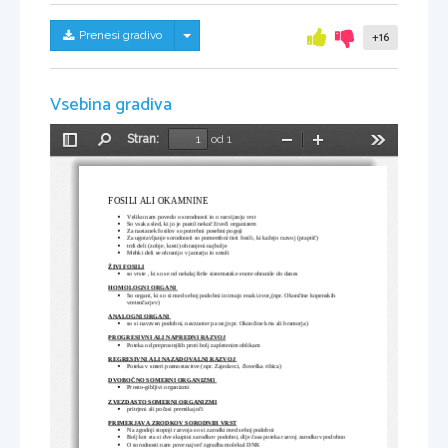
Skrij/prikaži meni
Prenesi gradivo
+16
Vsebina gradiva
Stran:
od 1
Preklopi
Najdi
Pomanjšaj
Povečaj
Orodja
stransko
vrstico
FOSILI ALI OKAMNINE
Veliko nam povedo o sorodnosti in o razvijanju vrst

So vsaka sled, ki jo je pustil nekoč živeči organizem

Za nastanek fosilov so potrebni posebni pogoji

Za ugotavljanje sorodnosti so pomembni tisti fosili, ki kažejo razvoj (praptič)

trdi deli (zobje, kosti) ohranjeni najbolje 

Mehki deli se ohranijo v jantarju in smoli

ŽIVI FOSILI
so vrste , ki so se od nekdaj širše sistematske enote ohranile do danes

HOMOLOGNI ORGANI
So organi, ki so si med seboj podobni in imajo enak izvor
(npr. Okončine kopenskih 

vretenčarjev)
ANALOGNI ORGANI
so si navzven podobni, navznoter pa ne
(npr. Okončine krta ali bramorja) 

PROGRESIVNI ALI NAPREDNI RAZVOJ
Poteka od preprostejših proti bolj zapletenim oblikam

REGRESIVNI ALI NAZADOVALNI RAZVOJ 
Poteka v smeri poenostavitve (npr. Zajedavci, človeška ribica)

DVOBOČNO SOMERNI ORGANIZMI 
Prosto-gibljivi organizmi

ZVEZDASTO SOMERNI ORGANIZMI
pritrjeni ali počasi premikajoči

PRIMERJAVA ZRODKOV SORODNIH VRST
Na zgodnji stopnji razvoja so si zarodki med seboj podobni

Bolj kot sta si dve skupini zarodkov podobni, dlje časa poteka razvoj zarodkov podobno

O sorodnosti nam pove največ zgradba molekul DNK
