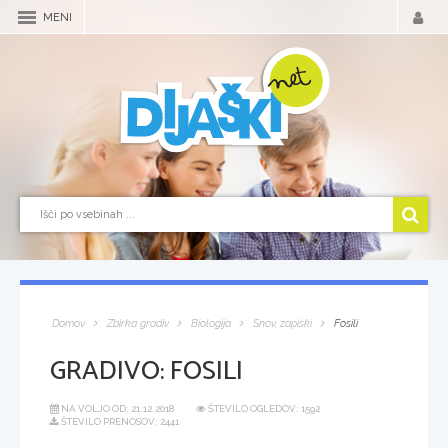
MENI
Domov
Zbirka gradiv
Biologija
Snov, zapiski
Fosili
GRADIVO:
FOSILI
NA VOLJO OD:
21.12.2018
ŠTEVILO OGLEDOV: 1592
ŠTEVILO PRENOSOV: 2441