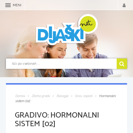
MENI
Domov
Zbirka gradiv
Biologija
Snov, zapiski
Hormonalni
sistem [02]
GRADIVO:
HORMONALNI
SISTEM [02]