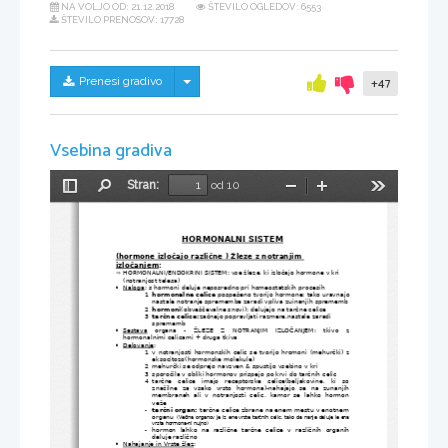
NA VOLJO OD:
21.12.2018
ŠTEVILO OGLEDOV: 6553
ŠTEVILO PRENOSOV: 17728
Skrij/prikaži meni
Prenesi gradivo
+47
Vsebina gradiva
Stran:
od 10
Preklopi
Najdi
Pomanjšaj
Povečaj
Orodja
stransko
vrstico
HORMONALNI SISTEM
(hormone izločajo različne ) Žleze z notranjim 
izločanjem
:
HORMONALNI/ENDOKRINI SISTEM: vse žleze, ki izločajo hormone v kri 

(notranjost telesa)
Naloga
: s hormoni deluje neposredno pri homeostatskih procesih

1
hormonalne celice
 pospešeno tvorijo hormone: tako uravnajo
nastale notranje spremembe zaradi vpliva zuinanjih sprememb
2
hormoni
(obveščevalne snovi): delujejo na tarčne celice
3
tarčne celice:
začnejo popravljati razmere,nastale zaradi 
sprememb
Sestava
  organa   -   ŽLEZE   Z   NOTRANJIM   IZLOČANJEM:   tkivo   z

hormonalnimi celicami + druga tkiva
Delovanje
:

1
v notranjosti hormonskih celic se tvorijo hromoni (mehurčki) z
eksocitozo(hormonske molekule)
2
mehurčki se odprejo navzven & spustijo vsebino v kri
3
sporočila v obliki hormonov prispejo po krvi do tarčnih celic
4
tarčne   celice   imajo   receptorske   celice(beljakovine,   ki   so
značilne za vsako vrsto hormona)-nahajajo se na zunanjih
membranah ali v notranjosti celic, kamor se lahko hormon
veže
tarčni organ: 
tarčne celice zbrane na enem mestu v enotnem
-
organu 
(Večina organov je iz ene vrste tarčnih celic, tako da nanje deluje le ena
vrsta hormona-ni nujno)
hormon lahko na različne tarčne celice v različnih organih
-
deluje različno 
Nahajanje in Vrste žlez
:
