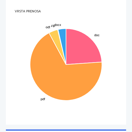
hormonov
1
dospejo tja po krvnih kapilarah
2
pronicajo iz žil in delujejo na žlezne celice
3
Hormoni, ki se sprostijo iz žleznih celic prednjega režnja
VRSTA PRENOSA
vstopijo v kapilare in po krvi zapustijo hipofizo
preidejo v večje

žile in po njih po celotnem krvnem sistemu do tarčnih celic
4
tarčne celice prevzamejo hormone iz krvi (tarčne celi so v
drugih žlezah z notranjim izločanjem)
Hormoni, ki gredo v zadnji reženj:
 ne tvori lastnih hormonov
1
v reženj prispejo po izrastkih živčnih celic
2
ne vplivajo na žlezne celice
, se 
kopičijo 
v zadnjem
(ker jih tam ni)
režnju 
3
po potrebi se ti hormoni sproščajo v krvne kapilare
3