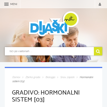
MENI
Domov
Zbirka gradiv
Biologija
Snov, zapiski
Hormonalni
sistem [03]
GRADIVO:
HORMONALNI
SISTEM [03]