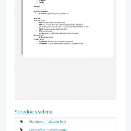
glukagon
-
insulin
-
Priželjc
Epifiza – češarika
melatonin
: pigmentacija, razvoj spolnih žlez
-
Hipofiza
A)
sprednji
reženj
TSH
: deluje na ščitnico brez kalcitonina
-
FSH
: dozorevanje grafovega foliklja in posredna tvorba estrogenov
-
LH
: dozorevanje rumenega telesca in razvoj tkiva med semenskimi kanalčki
-
ACTH
: nadzoruje skorjo nadledvičnih žlez
-
STH
: rastni hormon
-
prolaktin
: razvoj mlečnih žlez (sekundarnih splonih znakov)
-
B)
srednji
reženj
MSH
: obarvanost oči
-
C)
zadnji
reženj
antidiuretin
: količina vode, ki se izloča preko ledvic
-
vazopresin
: na gldke mičice (krčenje ob porodu), regulira krvni tlak
-
Sorodne vsebine
Hormonalni sistem [03]
Sociološka metodologija