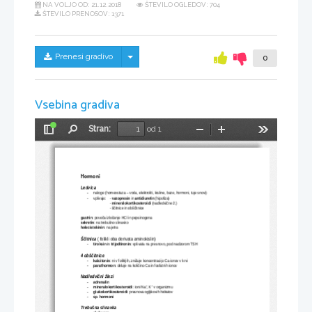
NA VOLJO OD:
21.12.2018
ŠTEVILO OGLEDOV: 704
ŠTEVILO PRENOSOV: 1371
Skrij/prikaži meni
Prenesi gradivo
0
Vsebina gradiva
Stran:
od 1
Preklopi
Najdi
Pomanjšaj
Povečaj
Orodja
stransko
vrstico
Hormoni
Ledvica
naloge (homeostaza – voda, elektroliti, kisline, baze, hormoni, tuje snovi)
-
vplivajo: 
- 
vazopresin
 in 
antidiuretin
 (hipofiza)
-
- 
mineralokortikosteroidi
 (nadledvične ž.)
- ščitnice in obščitnice
gastrin
: poveča izločanje HCl in pepsinogena
sekretin
: na trebušno slinavko
holecistokinin
: na jetra
Ščitnica
 ( folikli oba derivata aminokislin)
tiroksin
 in 
trijodtironin
: vplivata na presnovo, pod nadzorom TSH
-
4 obščitnice
kalcitonin
: ni v folikljih, znižuje koncentracijo Ca ionov v krvi
-
parathormon
: deluje na količino Ca in fosfatnih ionov
-
Nadledvični žlezi
adrenalin
-
+
+
mineralokortikosteroidi
: ioni Na
, K
 v organizmu
-
glukokortikosteroidi
: presnova ogljikovih hidratov
-
sp
. 
hormoni
-
Trebušna slinavka