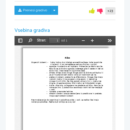
Skrij/prikaži meni
Prenesi gradivo
+23
Vsebina gradiva
Stran:
od 1
Preklopi
Najdi
Pomanjšaj
Povečaj
Orodja
stransko
vrstico
Ribe
Organski sistemi: -    koža: kožno sluz izločajo enocelične žleze. Koža je pokrita 
                                 z luskami, ki so nameščene pod povrhnjico v usnjici.
-
ogrodje: hrustančno ali koščeno. Hrbtenica je dobro razvita.
Razvilo se je škržno ogrodje, katerega glavni sestavni del so
škržni loki, med katerimi so škržne reže.
-
dihala: dihajo skozi škrge. Škrge pokriva škžrna poklopka, ki
je pri hrustančnicah dobro vidna pri kostnicah pa ne.
-
prebavni sistem: prebavilo je difencirano. Mnoge ribe imajo 
vzdušni mehur ki je povezan s črevesom. V stenah je 
mnogo krvnih žilic. Če riba sprosti pline iz krvi v mehur se 
dvigne, drugače potone. Ribji mehur je hidrostatski organ.
-
čutila: ribje oko, prilagojeno na gledanje od blizu. Razvito je 
notranje uho. Z pobočnico zaznavajo vodni tok ter tresljaje 
v vodi.
-
izločala: preproste ledvice
-
obtočni sistem: srce je sestavljeno iz preddvora in prekata. 
Imajo zaprt obtočni sistem
Razmnoževanje: do osemitve in oploditve pride v vodi. Le redke ribe imajo 
notranjo oploditev. Redke tudi skrbijo za svoj rod