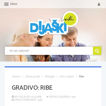
MENI
Domov
Zbirka gradiv
Biologija
Snov, zapiski
Ribe
GRADIVO:
RIBE
NA VOLJO OD:
21.12.2018
ŠTEVILO OGLEDOV: 1201
ŠTEVILO PRENOSOV: 2461