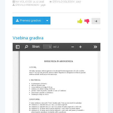
NA VOLJO OD:
21.12.2018
ŠTEVILO OGLEDOV: 2207
ŠTEVILO PRENOSOV: 3296
Skrij/prikaži meni
Prenesi gradivo
-4
Vsebina gradiva
Stran:
od 2
Preklopi
Najdi
Pomanjšaj
Povečaj
Orodja
stransko
vrstico
BIOGENEZA IN ABIOGENEZA
1.UVOD
:
Ali lahko nastanejo mikroorganizmi iz že obstoječih mikroorganizmov ali celo iz nežive 
snovi? V tej vaji smo preverili osnovne trditve biogeneze in abiogeneze ter hkrati spoznali 
sodobne metode sterilizacije in konzervacije.
2. MATERIAL:
8 erlenmajeric (250 mL)

600 mL hranilne juhe

ravna steklena cev dolga 8-10 cm

steklena cev oblike S dolga 18-20 cm

pečatni vosek ali parafin, zamaški iz vate za 5 steklenic

plutovinasti zamašek za steklenico

aluminijeva folija in vrvica

3.POSTOPEK:
V vsako steklenico smo nalili 75 mL hranilne juhe. Nato pa smo storili še naslednje:
steklenica 1: Zamašili smo jo z vato, a je nismo segrevali.

steklenica 2: Zamašili smo jo z vato in jo počasi 10 minut segrevali v vreli vodi.

steklenica 3: 10 minut smo jo počasi segrevali v vreli vodi in jo pustili odprto.

steklenica 4: 10 minut smo jo počasi segrevali v vreli vodi, nato pasmo jo zamašili s 

plutovinastim zamaškom in zamašek zalili s parafinom.