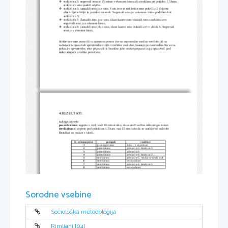
steklenica 5: segrevali smo jo 15 minut v ekonom loncu ali avtoklavu pri pritisku 1,5 bara.

steklenico smo pustili odprto.
steklenica 6: zamašili smo jo z vato. Vato in vrat steklenice smo pokrili z 2 slojema 

aluminijeve folije in jo trdno zavezali. Segrevali smo jo v ekonom loncu podobno kot 
steklenico 5.
steklenica 7: Zamašili smo jo z vato, skozi katero smo vtaknili ravno stekleno cev. 

segrevali smo jo v ekonom loncu.
steklenica 8: zamašili smo jih z vato, skozi katero smo vtaknili cev v obliki S. Segrevali 

smo jo v ekonom loncu.
Steklenice smo postavili na ustrezen prostor (ne na neposredno sončno svetlobo ali na 
radiator) in opazovali spremembe v njih v začetku vsak dan, kasneje pa vsak teden. Ko so se 
pokazale spremembe, smo pripravili iz hranilne juhe moker preparat in ga opazovali pod 
mikroskopom z veliko povečavo.
4.REZULTATI:
razlaga pojmov:
pasterizirano:
 segreto v vreli vodi 10 minut tako, da se uniči večina mikroorganizmov
sterilizirano:
 segreto pod pritiskom 1,5 bara vsaj 15 min tako da se uničijo vsi mikrobi
Rezultati so podani v tabeli.
št. erlenmajerice
postopek
rezultati
1
je ne segrevamo
hitro – 1. se pokvari
2
pasterizirano
pokvari se 3. kmalu za 3
3
pasterizirano
pokvari se 2. 
4
pasterizirano
pokvari se 4. kmalu za 2
5
sterilizirano
pokvari se 5. vendar ne kmalu za 4
6
sterilizirano
se ne pokvari
7
sterilizirano
pokvari se 6. kmalu za 5
8
sterilizirano
se ne pokvari
5.DISKUSIJA:
Sorodne vsebine
Z vajo smo preučili pojme biogeneze in abiogeneze. Potrdili smo, da iz neživega ne more 
nastati živo, saj se juha v steklenici 8 ni pokvarila, čeprav je bila izpostavljena zraku. Mikrobi 
do nje niso mogli zaradi oblike cevke, ki spominja na črko S. Juha, ki je nismo segrevali 
ampak le zamašili se je pokvarila prva, saj je že prej vsebovala veliko mikroorganizmov. 
Potem so se začele kvariti pasterizirane juhe. To smo lahko pričakovali, saj z metodo 
pasterizacije nismo uničili vseh mikroorganizmov v juhi. Najprej se je pokvarila juha v 
Sociološka metodologija
steklenici 3, saj so vanjo prišli tudi mikroorganizmi iz zraka. Sterilizirane juhe se niso 
pokvarile, saj smo z metodo sterilizacije v njih uničili vse mikroorganizme. Prvi sta se seveda 
pokvarili steklenici 5 in 7 saj so vanju lahko prišli organizmi iz zraka. V steklenicah 6 in 8 pa 
se juha ni pokvarila, saj v njiju mikroorganizmi niso mogli priti. Iz tega poskusa lahko 
Rimljani [04]
sklepamo, da se organizmi nahajajo povsod. Metodi, ki smo jih uporabili (pasterizacija, 