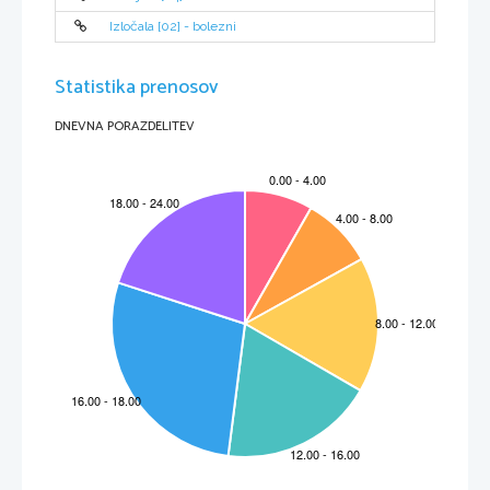
sterilizacija) pa se dandanes uporabljata v številne namene, npr.: podaljševanje obstoja živil, 
zdravstvo, pasterizacija mleka,...
Mikroorganizmi so povsod (voda, tla, zrak, predmeti,...). V ugodnih pogojih se razmnožujejo.
Izločala [02] - bolezni
Spallanzani je uporabil manj steklenic kot Pasteur, zato je Pasteurjev poskus bolj zanesljiv.
Statistika prenosov
DNEVNA PORAZDELITEV