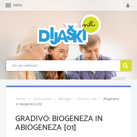
MENI
Domov
Zbirka gradiv
Biologija
Poročila, vaje
Biogeneza
in abiogeneza [01]
GRADIVO:
BIOGENEZA IN
ABIOGENEZA [01]