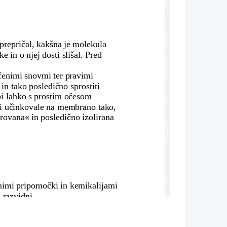
 prepričal, kakšna je molekula 
in o njej dosti slišal. Pred 
očenimi snovmi ter pravimi 
n tako posledično sprostiti 
i lahko s prostim očesom 
vi učinkovale na membrano tako, 
rovana« in posledično izolirana 
nimi pripomočki in kemikalijami
 razvidni.
 soli
 in 10ml 
detergenta
, nato 
er z sol mešali, dokler se ni 
dali v pripravljeno raztopino.