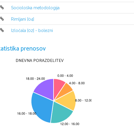
Kaščke paradižnika smo v 2-3 sekundah ra
Sociološka metodologija
manjše koščke (celice).
Dobljeno suspenzijo celic smo filtrirali sk
Rimljani [04]
20ml pridobljenega ekstrata.
Nato smo zlili 10ml 
hladnega etanola 
(z
Izločala [02] - bolezni
uporabili hladen etanol) po steni nagnjene epruve
molekule DNK izločijo.
tatistika prenosov
Ostali material za izvedbo poskusa: 
- steklen
                                                             - stekleni 
DNEVNA PORAZDELITEV
                                                             - skalpel
                                                             - deska