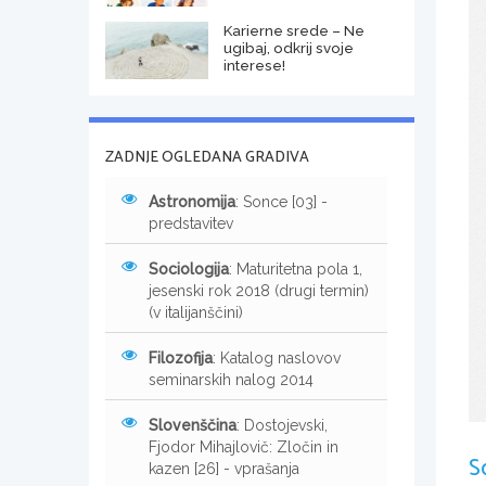
Karierne srede – Ne
ugibaj, odkrij svoje
interese!
ZADNJE OGLEDANA GRADIVA
Astronomija
: Sonce [03] -
predstavitev
Sociologija
: Maturitetna pola 1,
jesenski rok 2018 (drugi termin)
(v italijanščini)
Filozofija
: Katalog naslovov
seminarskih nalog 2014
Slovenščina
: Dostojevski,
Fjodor Mihajlovič: Zločin in
S
kazen [26] - vprašanja