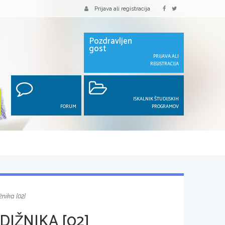
Prijava ali registracija
Pozdravljen
gost
PRIJAVA ALI
REGISTRACIJA
ISKALNIK ŠTUDIJSKIH
FORUM
PROGRAMOV
žnika [02]
DIŽNIKA [02]