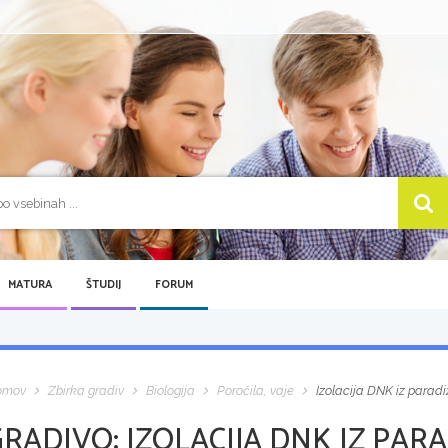
MATURA
ŠTUDIJ
FORUM
omov
Zbirka gradiv
Biologija
Poročila, vaje
Izolacija DNK iz paradi
GRADIVO:
IZOLACIJA DNK IZ PARA