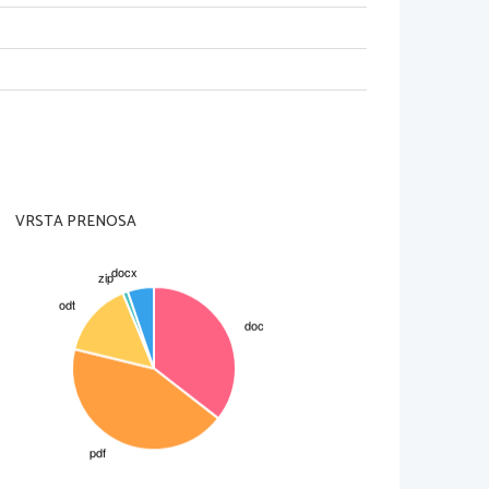
zbili s 
paličnim mešalnikom
 v
ozi 
filtrirni papir
 in odmerili 
aradi topnosti DNK smo 
te na ekstrat ter počakali, da se 
a palčka
lij
VRSTA PRENOSA
 za rezanje