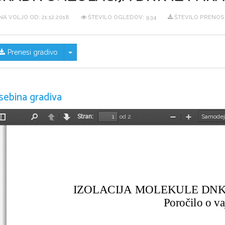
NA VOLJO OD:
21.12.2018
ŠTEVILO OGLEDOV: 934
ŠTEVILO PRENOSO
Skrij/prikaži meni
Prenesi gradivo
sebina gradiva
Stran:
od 2
Preklopi
Najdi
Nazaj
Naprej
Pomanjšaj
Povečaj
stransko
vrstico
IZOLACIJA MOLEKULE DNK
Poročilo o va