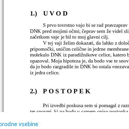
1.)
U V O D
S prvo tovrstno vajo bi se rad pravzaprav
DNK pred mojimi očmi; čeprav sem že videl slike 
začetkom vaje je bil to moj glavni cilj.
V tej vaji želim dokazati, da lahko z dol
pripomočki, uničim celične in jedrne membrane i
molekulo DNK iz paradižnikove celice, katero b
opazoval. Moja hipoteza je, da bodo vse te sno
da jo bodo razgradile in DNK bo ostala »nezava
iz jedra celice.
2.)
P O S T O P E K
Pri izvedbi poskusa sem si pomagal z raz
ter snovmi, ki pa bodo v samem opisu postopka 
V 
stekleno čašo 
smo nasuli 3g 
kuhinjske
orodne vsebine
smo vsebino dopolnil z 
vodo
 do volumna 100ml t
raztopila. 
Razrezan paradižnik 
(1×1cm) smo do