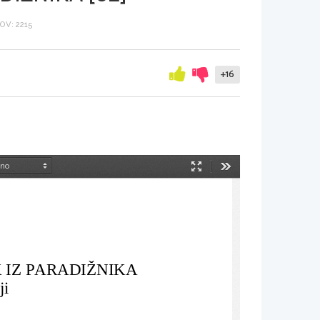
V: 2215
+16
Način
Orodja
predstavitve
 IZ PARADIŽNIKA
ji