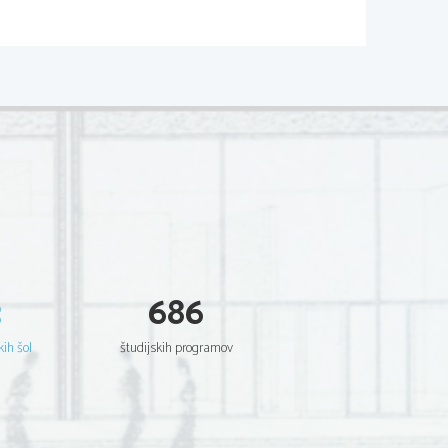
ste tvorbe – molekule DNK- 
čile zaradi kemijske zgradbe 
čno in jedrno membrano in DNK se
3
686
odanega etanola oborila in se 
 s prostim očesom. 
kih šol
študijskih programov
, saj mi je DNK uspelo izolirati 
le ne bomo videli, saj se kar 
; kasneje pa se je izkazalo, da 
e težko pričakovano DNK iz 