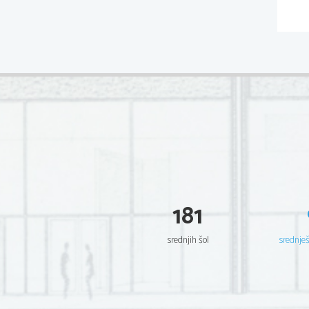
181
srednjih šol
srednje