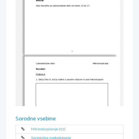
Metode
Glej 
Navodila za laboratorijsko delo 
od strani 13 do 17.
I
Laboratorijsko delo
Mikroskopiranje
Rezultati
Poskus A
1. Skica črke A, kot jo vidimo s prostim očesom in pod mikroskopom
Sorodne vsebine
Mikroskopiranje [02]
2. Skica črke H, kot jo vidimo s prostim očesom in pod mikroskopom
Sociološka metodologija