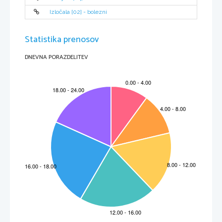
2.
Potek laboratorijske vaje:
Izločala [02] - bolezni
NUKLEOTID je gradnik molekule DNA. Njegovo zaporednje določa genetski načrt 
1
organizna. Vsak nukleotid je sestavljen iz treh delov – fosfata (ostanek fosforne kisline, ki 
poveže med seboj sladkorje), pentoznega sladkorja (pri molekuli DNA je to deoksiriboza) in 
iz organske dušikove baze 
(pri DNA – adenin, timin, gvanin , citozin)
 gr. poli = več
2
2
Statistika prenosov
DNEVNA PORAZDELITEV
Pred pričetkom dela, smo si pripravili potrebene
surovine za delo:
Banana


NaCl (kuhinjska sol)
Detergent

Destilirana voda
za

Etanol
posodo

Potrebovali pa smo tudi naslednje laboratorijske pripomočke:
Čaša
Filtrirni obroč


Steklena paličica
Merilni valj


Epruveta
Skalpel


Stojalo za epruvete
Deska za rezanje


Filtrirni papir
Gorilnik


Puhalka
Tehtnica


Palični mešalnik
Termometer


Steklen lij

Detergent
Puhalka
Gorilnik
Merilni valj
Palični mešalnik
Nato smo po korakih izvedli poskus:
1.
V čašo smo dali 3 grame NaCl in 10 mililitrov detergenta (količino 
smo izmerili s pomočjo merilnega valja in tehtnice). Vsebino smo 
dopolnili z vodo do volumna 100 mililitrov. Za mešanje in 
raztapljanje soli smo uporabili stekleno paličico.