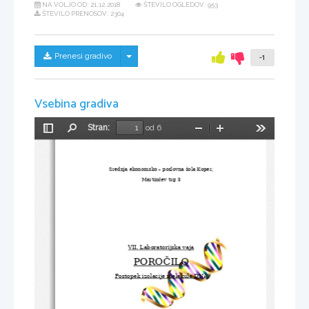
NA VOLJO OD:
21.12.2018
ŠTEVILO OGLEDOV: 953
ŠTEVILO PRENOSOV: 2304
Skrij/prikaži meni
Prenesi gradivo
-1
Vsebina gradiva
Stran:
od 6
Preklopi
Najdi
Pomanjšaj
Povečaj
Orodja
stransko
vrstico
Srednja ekonomsko – poslovna šola Koper,
Martinčev trg 3
VII. Laboratorijska vaja
POROČILO
Postopek izolacije melekule DNA