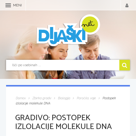
MENI
Domov
Zbirka gradiv
Biologija
Poročila, vaje
Postopek
izlolacije molekule DNA
GRADIVO:
POSTOPEK
IZLOLACIJE MOLEKULE DNA