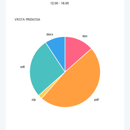
Jajčeca
Termostat (36°C) - 1% NaCl
VRSTA PRENOSA
13%
54%
Mrtvi osebki
Živi osebki
Jajčeca
33%
Sobna temperatura (22°C) - 2% NaCl
   Hladilnik (4°C) - 1% NaCl : ni bilo niti enega živega ali mrtvega rakca, bila so sama
jajčeca  
 100 jajčec.

4