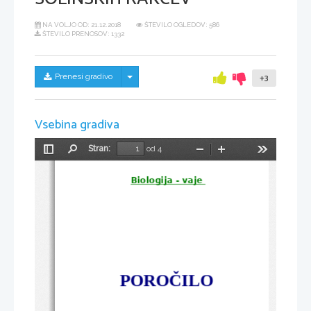
NA VOLJO OD:
21.12.2018
ŠTEVILO OGLEDOV: 586
ŠTEVILO PRENOSOV: 1332
Skrij/prikaži meni
Prenesi gradivo
+3
Vsebina gradiva
Stran:
od 4
Preklopi
Najdi
Pomanjšaj
Povečaj
Orodja
stransko
vrstico
Biologija - vaje 
POROČILO