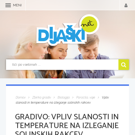
MENI
Domov
Zbirka gradiv
Biologija
Poročila, vaje
Vpliv
slanosti in temperature na izleganje solinskih rakcev
GRADIVO:
VPLIV SLANOSTI IN
TEMPERATURE NA IZLEGANJE
SOLINSKIH RAKCEV