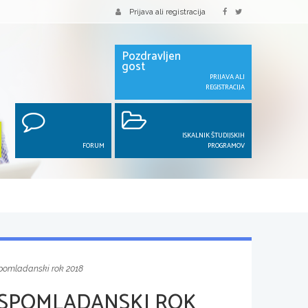
Prijava ali registracija
Pozdravljen
gost
PRIJAVA ALI
REGISTRACIJA
ISKALNIK ŠTUDIJSKIH
FORUM
PROGRAMOV
spomladanski rok 2018
 SPOMLADANSKI ROK