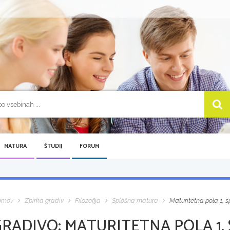
MATURA
ŠTUDIJ
FORUM
omov
Zbirka gradiv
Filozofija
Splošna matura
Maturitetna pola 1, 
GRADIVO:
MATURITETNA POLA 1,