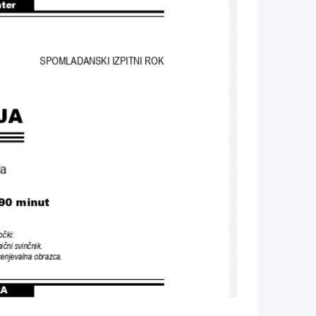
nter
SPOMLADANSKI IZPITNI ROK
JA
la
 90 minut
očki
: 
ični svinčnik
. 
ocenjevalna obrazca
.
RA