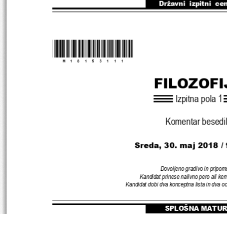
Državni  izpitni  ce
*M18153111
*
FILOZOFI
Izpitna pola 1
Komentar besedi
Sreda, 30. maj 2018 /
Dovoljeno gradivo in pripom
Kandidat prinese nalivno pero ali kem
Kandidat dobi dva konceptna lista in dva 
SPLOŠNA MATU