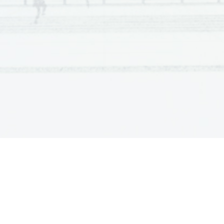
Scientia  Est  Potentia  Scientia  Est  Potentia  Scientia  Est  Potentia
Scientia  Est  Potentia  Scientia  Est  Potentia  Scientia  Est  Potentia
Scientia  Est  Potentia  Scientia  Est  Potentia  Scientia  Est  Potentia
Scientia  Est  Potentia  Scientia  Est  Potentia  Scientia  Est  Potentia
Scientia  Est  Potentia  Scientia  Est  Potentia  Scientia  Est  Potentia
Scientia  Est  Potentia  Scientia  Est  Potentia  Scientia  Est  Potentia
Scientia  Est  Potentia  Scientia  Est  Potentia  Scientia  Est  Potentia
Scientia  Est  Potentia  Scientia  Est  Potentia  Scientia  Est  Potentia
Scientia  Est  Potentia  Scientia  Est  Potentia  Scientia  Est  Potentia
Scientia  Est  Potentia  Scientia  Est  Potentia  Scientia  Est  Potentia
Scientia  Est  Potentia  Scientia  Est  Potentia  Scientia  Est  Potentia
Scientia  Est  Potentia  Scientia  Est  Potentia  Scientia  Est  Potentia
Scientia  Est  Potentia  Scientia  Est  Potentia  Scientia  Est  Potentia
Scientia  Est  Potentia  Scientia  Est  Potentia  Scientia  Est  Potentia
Scientia  Est  Potentia  Scientia  Est  Potentia  Scientia  Est  Potentia
Scientia  Est  Potentia  Scientia  Est  Potentia  Scientia  Est  Potentia
Scientia  Est  Potentia  Scientia  Est  Potentia  Scientia  Est  Potentia
Scientia  Est  Potentia  Scientia  Est  Potentia  Scientia  Est  Potentia
Scientia  Est  Potentia  Scientia  Est  Potentia  Scientia  Est  Potentia
Scientia  Est  Potentia  Scientia  Est  Potentia  Scientia  Est  Potentia
Scientia  Est  Potentia  Scientia  Est  Potentia  Scientia  Est  Potentia
Scientia  Est  Potentia  Scientia  Est  Potentia  Scientia  Est  Potentia
Scientia  Est  Potentia  Scientia  Est  Potentia  Scientia  Est  Potentia
Scientia  Est  Potentia  Scientia  Est  Potentia  Scientia  Est  Potentia
Scientia  Est  Potentia  Scientia  Est  Potentia  Scientia  Est  Potentia
Scientia  Est  Potentia  Scientia  Est  Potentia  Scientia  Est  Potentia
Scientia  Est  Potentia  Scientia  Est  Potentia  Scientia  Est  Potentia
Scientia  Est  Potentia  Scientia  Est  Potentia  Scientia  Est  Potentia
Scientia  Est  Potentia  Scientia  Est  Potentia  Scientia  Est  Potentia
Scientia  Est  Potentia  Scientia  Est  Potentia  Scientia  Est  Potentia
Scientia  Est  Potentia  Scientia  Est  Potentia  Scientia  Est  Potentia
Scientia  Est  Potentia  Scientia  Est  Potentia  Scientia  Est  Potentia
Scientia  Est  Potentia  Scientia  Est  Potentia  Scientia  Est  Potentia
Scientia  Est  Potentia  Scientia  Est  Potentia  Scientia  Est  Potentia
Scientia  Est  Potentia  Scientia  Est  Potentia  Scientia  Est  Potentia
Scientia  Est  Potentia  Scientia  Est  Potentia  Scientia  Est  Potentia
Scientia  Est  Potentia  Scientia  Est  Potentia  Scientia  Est  Potentia
Scientia  Est  Potentia  Scientia  Est  Potentia  Scientia  Est  Potentia
Scientia  Est  Potentia  Scientia  Est  Potentia  Scientia  Est  Potentia
Scientia  Est  Potentia  Scientia  Est  Potentia  Scientia  Est  Potentia