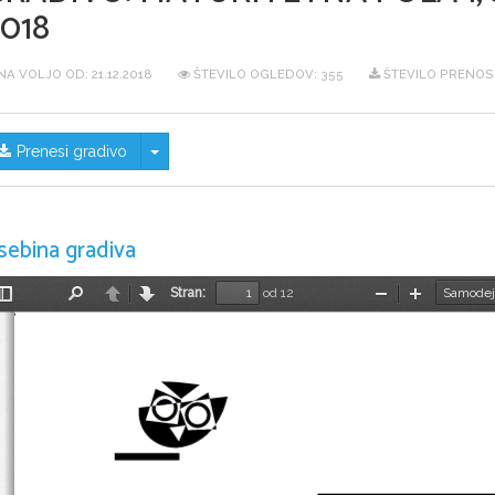
018
NA VOLJO OD:
21.12.2018
ŠTEVILO OGLEDOV: 355
ŠTEVILO PRENOS
Skrij/prikaži meni
Prenesi gradivo
sebina gradiva
Stran:
od 12
Preklopi
Najdi
Nazaj
Naprej
Pomanjšaj
Povečaj
stransko
vrstico