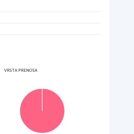
nadzorni učitelj tega ne dovoli
.
rani in na ocenjevalna obrazca
). Svojo šifro 
te komentar, 
ki naj obsega najmanj 
600 besed. 
aj ocenjevalec oceni
. 
Če tega ne boste storili
, 
VRSTA PRENOSA
.
komentar prepišite avtorja besedila in naslov 
 prečrtajte in jo zapišite na novo
. 
Nečitljivo 
 lista
. 
Osnutek se ne upošteva pri ocenjevanju
.
© Državni izpitni center
Vse pravice pridržane
.