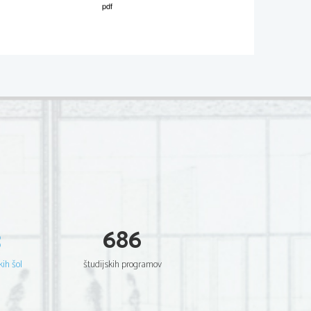
02
*
.
V sivo polje ne pišite
  Scientia  Est  Potentia  Scientia  Est  Potentia
  Scientia  Est  Potentia  Scientia  Est  Potentia
  Scientia  Est  Potentia  Scientia  Est  Potentia
  Scientia  Est  Potentia  Scientia  Est  Potentia
  Scientia  Est  Potentia  Scientia  Est  Potentia
  Scientia  Est  Potentia  Scientia  Est  Potentia
  Scientia  Est  Potentia  Scientia  Est  Potentia
  Scientia  Est  Potentia  Scientia  Est  Potentia
  Scientia  Est  Potentia  Scientia  Est  Potentia
  Scientia  Est  Potentia  Scientia  Est  Potentia
  Scientia  Est  Potentia  Scientia  Est  Potentia
  Scientia  Est  Potentia  Scientia  Est  Potentia
  Scientia  Est  Potentia  Scientia  Est  Potentia
  Scientia  Est  Potentia  Scientia  Est  Potentia
  Scientia  Est  Potentia  Scientia  Est  Potentia
  Scientia  Est  Potentia  Scientia  Est  Potentia
  Scientia  Est  Potentia  Scientia  Est  Potentia
  Scientia  Est  Potentia  Scientia  Est  Potentia
  Scientia  Est  Potentia  Scientia  Est  Potentia
  Scientia  Est  Potentia  Scientia  Est  Potentia
3
686
  Scientia  Est  Potentia  Scientia  Est  Potentia
  Scientia  Est  Potentia  Scientia  Est  Potentia
  Scientia  Est  Potentia  Scientia  Est  Potentia
  Scientia  Est  Potentia  Scientia  Est  Potentia
kih šol
študijskih programov
  Scientia  Est  Potentia  Scientia  Est  Potentia
  Scientia  Est  Potentia  Scientia  Est  Potentia
  Scientia  Est  Potentia  Scientia  Est  Potentia
  Scientia  Est  Potentia  Scientia  Est  Potentia
  Scientia  Est  Potentia  Scientia  Est  Potentia
  Scientia  Est  Potentia  Scientia  Est  Potentia
  Scientia  Est  Potentia  Scientia  Est  Potentia