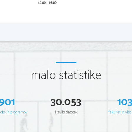
*M18153111
2/12 
Scientia  Est  Potentia  Scientia  Est  Potentia  Scientia  Est  Potentia
Scientia  Est  Potentia  Scientia  Est  Potentia  Scientia  Est  Potentia
Scientia  Est  Potentia  Scientia  Est  Potentia  Scientia  Est  Potentia
Scientia  Est  Potentia  Scientia  Est  Potentia  Scientia  Est  Potentia
Scientia  Est  Potentia  Scientia  Est  Potentia  Scientia  Est  Potentia
Scientia  Est  Potentia  Scientia  Est  Potentia  Scientia  Est  Potentia
Scientia  Est  Potentia  Scientia  Est  Potentia  Scientia  Est  Potentia
Scientia  Est  Potentia  Scientia  Est  Potentia  Scientia  Est  Potentia
Scientia  Est  Potentia  Scientia  Est  Potentia  Scientia  Est  Potentia
Scientia  Est  Potentia  Scientia  Est  Potentia  Scientia  Est  Potentia
Scientia  Est  Potentia  Scientia  Est  Potentia  Scientia  Est  Potentia
malo statistike
Scientia  Est  Potentia  Scientia  Est  Potentia  Scientia  Est  Potentia
Scientia  Est  Potentia  Scientia  Est  Potentia  Scientia  Est  Potentia
Scientia  Est  Potentia  Scientia  Est  Potentia  Scientia  Est  Potentia
Scientia  Est  Potentia  Scientia  Est  Potentia  Scientia  Est  Potentia
Scientia  Est  Potentia  Scientia  Est  Potentia  Scientia  Est  Potentia
Scientia  Est  Potentia  Scientia  Est  Potentia  Scientia  Est  Potentia
Scientia  Est  Potentia  Scientia  Est  Potentia  Scientia  Est  Potentia
Scientia  Est  Potentia  Scientia  Est  Potentia  Scientia  Est  Potentia
Scientia  Est  Potentia  Scientia  Est  Potentia  Scientia  Est  Potentia
901
30.053
10
Scientia  Est  Potentia  Scientia  Est  Potentia  Scientia  Est  Potentia
Scientia  Est  Potentia  Scientia  Est  Potentia  Scientia  Est  Potentia
Scientia  Est  Potentia  Scientia  Est  Potentia  Scientia  Est  Potentia
Scientia  Est  Potentia  Scientia  Est  Potentia  Scientia  Est  Potentia
šolskih programov
število datotek
fakultet in viso
Scientia  Est  Potentia  Scientia  Est  Potentia  Scientia  Est  Potentia
Scientia  Est  Potentia  Scientia  Est  Potentia  Scientia  Est  Potentia
Scientia  Est  Potentia  Scientia  Est  Potentia  Scientia  Est  Potentia
Scientia  Est  Potentia  Scientia  Est  Potentia  Scientia  Est  Potentia
Scientia  Est  Potentia  Scientia  Est  Potentia  Scientia  Est  Potentia
Scientia  Est  Potentia  Scientia  Est  Potentia  Scientia  Est  Potentia
Scientia  Est  Potentia  Scientia  Est  Potentia  Scientia  Est  Potentia