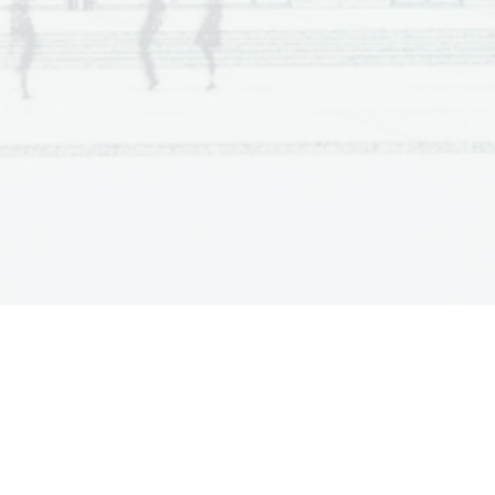
  Scientia  Est  Potentia  Scientia  Est  Potentia
  Scientia  Est  Potentia  Scientia  Est  Potentia
  Scientia  Est  Potentia  Scientia  Est  Potentia
  Scientia  Est  Potentia  Scientia  Est  Potentia
  Scientia  Est  Potentia  Scientia  Est  Potentia
  Scientia  Est  Potentia  Scientia  Est  Potentia
  Scientia  Est  Potentia  Scientia  Est  Potentia
  Scientia  Est  Potentia  Scientia  Est  Potentia
  Scientia  Est  Potentia  Scientia  Est  Potentia
  Scientia  Est  Potentia  Scientia  Est  Potentia
  Scientia  Est  Potentia  Scientia  Est  Potentia
  Scientia  Est  Potentia  Scientia  Est  Potentia
  Scientia  Est  Potentia  Scientia  Est  Potentia
  Scientia  Est  Potentia  Scientia  Est  Potentia
  Scientia  Est  Potentia  Scientia  Est  Potentia
  Scientia  Est  Potentia  Scientia  Est  Potentia
  Scientia  Est  Potentia  Scientia  Est  Potentia
  Scientia  Est  Potentia  Scientia  Est  Potentia
  Scientia  Est  Potentia  Scientia  Est  Potentia
  Scientia  Est  Potentia  Scientia  Est  Potentia
  Scientia  Est  Potentia  Scientia  Est  Potentia
  Scientia  Est  Potentia  Scientia  Est  Potentia
  Scientia  Est  Potentia  Scientia  Est  Potentia
  Scientia  Est  Potentia  Scientia  Est  Potentia
  Scientia  Est  Potentia  Scientia  Est  Potentia
  Scientia  Est  Potentia  Scientia  Est  Potentia
  Scientia  Est  Potentia  Scientia  Est  Potentia
  Scientia  Est  Potentia  Scientia  Est  Potentia
  Scientia  Est  Potentia  Scientia  Est  Potentia
  Scientia  Est  Potentia  Scientia  Est  Potentia
  Scientia  Est  Potentia  Scientia  Est  Potentia
  Scientia  Est  Potentia  Scientia  Est  Potentia
  Scientia  Est  Potentia  Scientia  Est  Potentia
  Scientia  Est  Potentia  Scientia  Est  Potentia
  Scientia  Est  Potentia  Scientia  Est  Potentia
  Scientia  Est  Potentia  Scientia  Est  Potentia
  Scientia  Est  Potentia  Scientia  Est  Potentia
  Scientia  Est  Potentia  Scientia  Est  Potentia
  Scientia  Est  Potentia  Scientia  Est  Potentia
  Scientia  Est  Potentia  Scientia  Est  Potentia