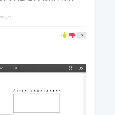
OV: 300
0
Način
Orodja
predstavitve
Šifra kandidata: