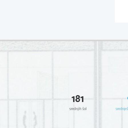
181
srednjih šol
srednje