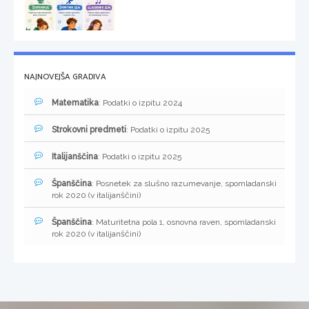
NAJNOVEJŠA GRADIVA
Matematika
: Podatki o izpitu 2024
Strokovni predmeti
: Podatki o izpitu 2025
Italijanščina
: Podatki o izpitu 2025
Španščina
: Posnetek za slušno razumevanje, spomladanski
rok 2020 (v italijanščini)
Španščina
: Maturitetna pola 1, osnovna raven, spomladanski
rok 2020 (v italijanščini)