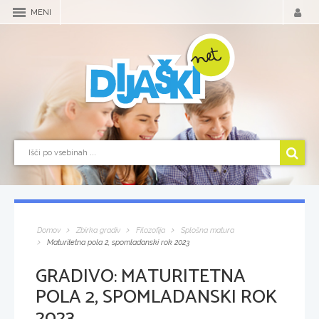
MENI
Domov
Zbirka gradiv
Filozofija
Splošna matura
Maturitetna pola 2, spomladanski rok 2023
GRADIVO:
MATURITETNA
POLA 2, SPOMLADANSKI ROK
2023