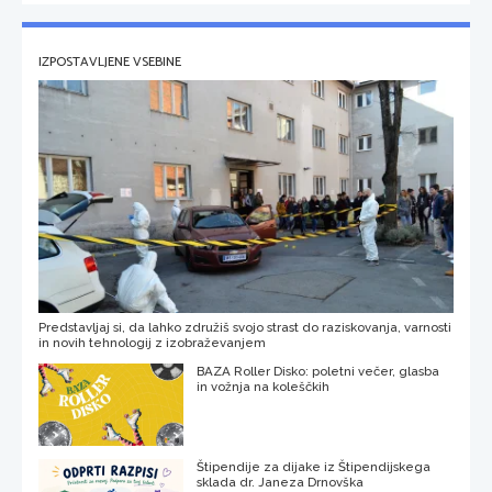
IZPOSTAVLJENE VSEBINE
Predstavljaj si, da lahko združiš svojo strast do raziskovanja, varnosti
in novih tehnologij z izobraževanjem
BAZA Roller Disko: poletni večer, glasba
in vožnja na koleščkih
Štipendije za dijake iz Štipendijskega
sklada dr. Janeza Drnovška