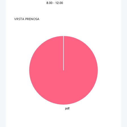
V sivo polje ne pišite
.   
V sivo polje ne pišite
VRSTA PRENOSA
.   
V sivo polje ne pišite
P   
perforiran list