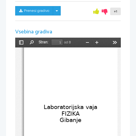
Skrij/prikaži meni
Prenesi gradivo
+1
Vsebina gradiva
Stran:
od 8
Preklopi
Najdi
Pomanjšaj
Povečaj
Orodja
stransko
vrstico
Laboratorijska vaja
FIZIKA
Gibanje