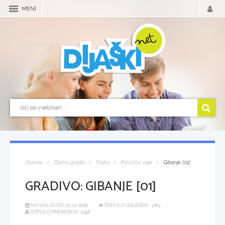
MENI
Domov
Zbirka gradiv
Fizika
Poročila, vaje
Gibanje [01]
GRADIVO:
GIBANJE [01]
NA VOLJO OD:
21.12.2018
ŠTEVILO OGLEDOV: 1183
ŠTEVILO PRENOSOV: 2356