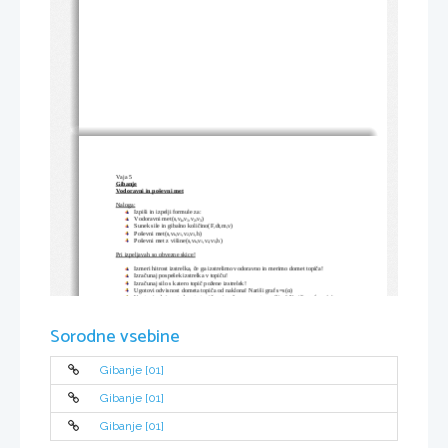
Vaja 5
Gibanje
Vodoravni in poševni met
Naloga:
Izpiši in izpelji formule za:
Vodoravni met(s,v
,v
,v
,v
)
k
1
2
3
Sunek sile in gibalno količino(F,dt,m,v)
Poševni met(s,v
,v
,v
,v
,h)
k
1
2
3
Poševni met z višine(s,v
,v
,v
,v
,h)
k
1
2
3
Pri izpeljavah so obvezne skice!
Izmeri hitrost izstrelka, če ga izstrelimo vodoravno in merimo domet topiča!
Izračunaj pospešek izstrelka v topiču!
Izračunaj silo s katero topič požene izstrelek!
Ugotovi odvisnost dometa topiča od naklona! Nariši graf s=s(α))
Ugotovi odvisnost dometa topiča pri poševnem metu z višine! Nariši graf s=s(α))
Potrebščine:
Topič na stojalu
Tehtnica
Sorodne vsebine
Meter
Pomično merilo
Kotomer
Navodilo:
Gibanje [01]
Ugotovi kaj vse je potrebno izmeriti in nariši primerne tabele. Meritve opravi za izstrelka.
Gibanje [01]
Gibanje [01]