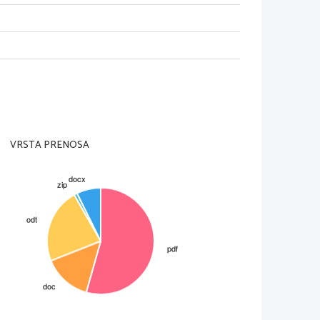
     
f 
*C        U
sti, vendar je bilo treba biti kljub 
ahko opazovali, kako se spreminjajo 
VRSTA PRENOSA