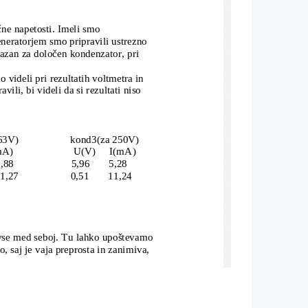
čne napetosti. Imeli smo 
neratorjem smo pripravili ustrezno 
ikazan za določen kondenzator, pri 
 videli pri rezultatih voltmetra in 
ili, bi videli da si rezultati niso 
63V)                   kond3(za 250V)
I(mA)                      U(V)     I(mA)
,88                     5,96       5,28
1,27                   0,51       11,24
i vse med seboj. Tu lahko upoštevamo 
o, saj je vaja preprosta in zanimiva, 