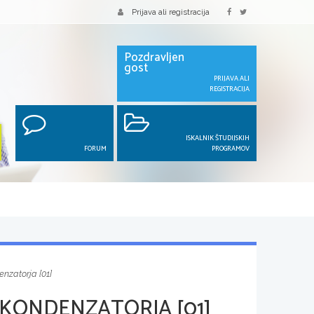
Prijava ali registracija
Pozdravljen
gost
PRIJAVA ALI
REGISTRACIJA
ISKALNIK ŠTUDIJSKIH
FORUM
PROGRAMOV
nzatorja [01]
 KONDENZATORJA [01]