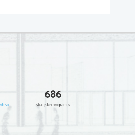
3
686
kih šol
študijskih programov