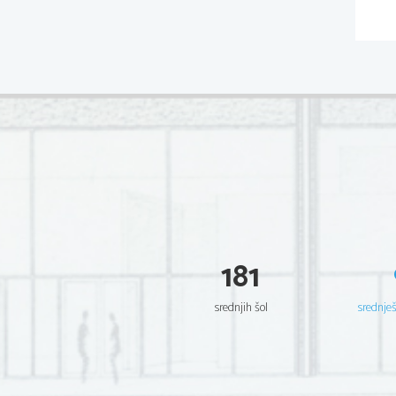
181
srednjih šol
srednje