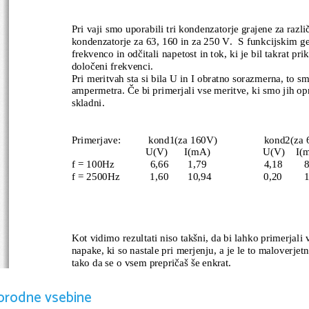
Pri vaji smo uporabili tri kondenzatorje grajene za razli
kondenzatorje za 63, 160 in za 250 V.  S funkcijskim ge
frekvenco in odčitali napetost in tok, ki je bil takrat pr
določeni frekvenci.
Pri meritvah sta si bila U in I obratno sorazmerna, to smo
ampermetra. Če bi primerjali vse meritve, ki smo jih oprav
skladni.
Primerjave:          kond1(za 160V)                 kond2(za 
                           U(V)      I(mA)                   U(V)    
f = 100Hz             6,66       1,79                     4,18        8
f = 2500Hz           1,60       10,94                   0,20        1
Kot vidimo rezultati niso takšni, da bi lahko primerjal
napake, ki so nastale pri merjenju, a je le to maloverjetn
tako da se o vsem prepričaš še enkrat. 
orodne vsebine
Formule 
:        U/I = I/
*C        C        
