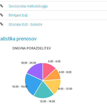
                      C = I/ 
*C         U            ali               C = I/ 2
*C   


Sociološka metodologija
Rimljani [04]
Mnenje o vaji:
Vaja mi je bila všeč zaradi svoje preprosto
temu natačen. Vaja je bila kot ostale poučna, saj smo l
Izločala [02] - bolezni
rezultati glede na količino frekvence. 
tatistika prenosov
DNEVNA PORAZDELITEV