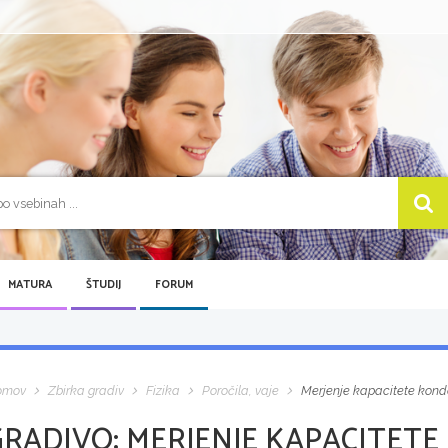
MATURA
ŠTUDIJ
FORUM
omov
Zbirka gradiv
Fizika
Poročila, vaje
Merjenje kapacitete konde
GRADIVO:
MERJENJE KAPACITETE