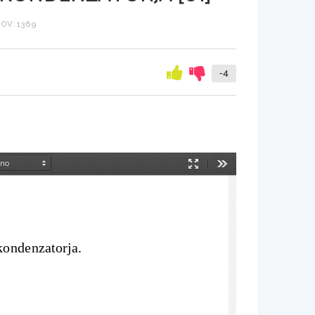
OV: 1389
-4
Način
Orodja
predstavitve
kondenzatorja.