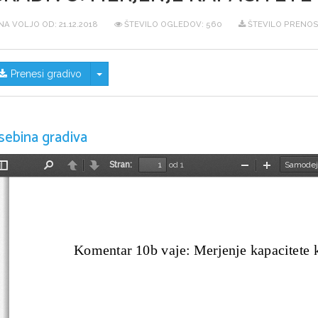
NA VOLJO OD:
21.12.2018
ŠTEVILO OGLEDOV: 560
ŠTEVILO PRENOS
Skrij/prikaži meni
Prenesi gradivo
sebina gradiva
Stran:
od 1
Preklopi
Najdi
Nazaj
Naprej
Pomanjšaj
Povečaj
stransko
vrstico
Komentar 10b vaje: Merjenje kapacitete 