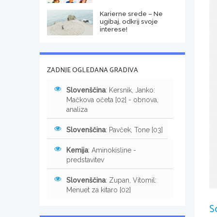
Karierne srede – Ne
ugibaj, odkrij svoje
interese!
ZADNJE OGLEDANA GRADIVA
Slovenščina
: Kersnik, Janko:
Mačkova očeta [02] - obnova,
analiza
Slovenščina
: Pavček, Tone [03]
Kemija
: Aminokisline -
predstavitev
Slovenščina
: Zupan, Vitomil:
Menuet za kitaro [02]
S