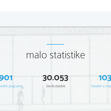
malo statistike
901
30.053
10
šolskih programov
število datotek
fakultet in viso