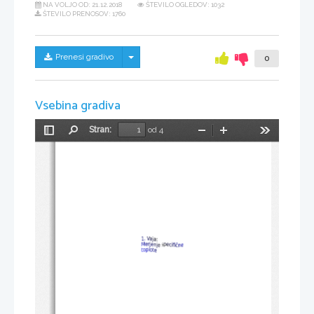
NA VOLJO OD:
21.12.2018
ŠTEVILO OGLEDOV: 1032
ŠTEVILO PRENOSOV: 1760
Skrij/prikaži meni
Prenesi gradivo
0
Vsebina gradiva
Stran:
od 4
Preklopi
Najdi
Pomanjšaj
Povečaj
Orodja
stransko
vrstico