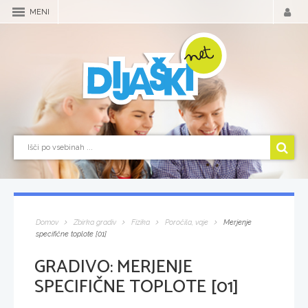
MENI
Domov
Zbirka gradiv
Fizika
Poročila, vaje
Merjenje
specifične toplote [01]
GRADIVO:
MERJENJE
SPECIFIČNE TOPLOTE [01]