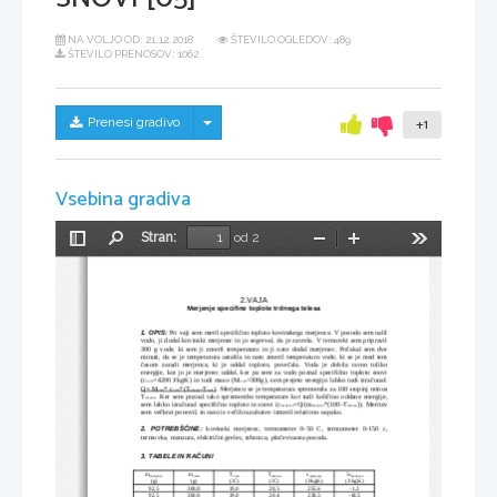
NA VOLJO OD:
21.12.2018
ŠTEVILO OGLEDOV: 489
ŠTEVILO PRENOSOV: 1062
Skrij/prikaži meni
Prenesi gradivo
+1
Vsebina gradiva
Stran:
od 2
Preklopi
Najdi
Pomanjšaj
Povečaj
Orodja
stransko
vrstico
2.VAJA
Merjenje specifine toplote trdnega telesa
1. OPIS:
Pri vaji sem meril specifično toploto kovinskega merjenca. V posodo sem nalil
vodo, ji dodal kovinski merjenec in jo segreval, da je zavrela. V termovki sem pripravil
300 g vode, ki sem ji zmeril temperaturo in ji nato dodal merjenec. Počakal sem dve
minuti, da se je temperatura ustalila in nato zmeril temperaturo vode, ki se je med tem
časom zaradi merjenca, ki je oddal toploto, povečala. Voda je dobila ravno toliko
energije, kot jo je merjenec oddal, ker pa sem za vodo poznal specifično toploto snovi
(c
=4200 J/kgK) in tudi maso (M
=300g), sem prejeto energijo lahko tudi izračunal:
vode
vode
Q= M
* c
*(T
-T
)
. Merjencu se je temperatura spremenila za 100 stopinj minus
vode
vode
zmesna
vode
T
. Ker sem poznal tako spremembo temperature kot tudi količino oddane energije,
zmesna
sem lahko izračunal specifično toploto te snovi (c
=Q/(m
*(100-T
)). Meritev
merjenca
merjenca
zmesna
sem večkrat ponovil, in nato iz večih razultatov izmeril relativno napako.
2. POTREBŠČINE:
kovinski   merjenec,   termometer   0-50   C,   termometer   0-150  c,
termovka, menzura, električni grelec, tehtnica, pločevinasta posoda.
3. TABELE IN RAČUNI
m
m
T
T
c
c

merjenca 
vode
vode
zmesna
merjenca
merjenca
(g)
(g)
(
C)
(
C)
(J/kgK)
(J/kgK)


92,5
300,0
19,0
20,5
255.6
-1.2
92,5
300,0
19,0
20.4
238.3
-18.5