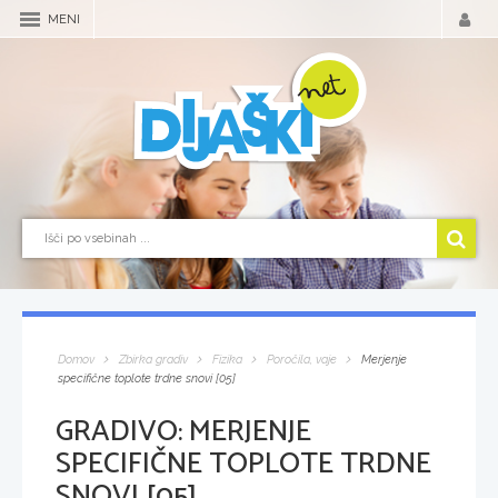
MENI
Domov
Zbirka gradiv
Fizika
Poročila, vaje
Merjenje
specifične toplote trdne snovi [05]
GRADIVO:
MERJENJE
SPECIFIČNE TOPLOTE TRDNE
SNOVI [05]