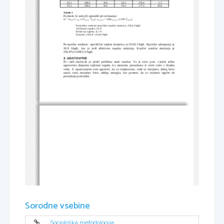
92,5
300,0
19,0
20.5
255.6
-1.2
92,5
300,0
19,0
20.6
277.6
20.8
Tabela 1
Formule, ki sem jih uporabil pri računanju:
Q = m
 x c
 x (T
- T
)
, 
c
 = Q/(m
 x (100-T
)
vode
vode
zmesna
vode
merjenca
merjenca
zmesna
Povpreèna vrednost specifiène toplote merjenca: 256,8 J/kgK
Absolutna napaka: 20, 8
Relativna napaka: 8,1 %
Rezultat: (256,8 
 20,8) J/kgK

Povprečna vrednost  specifične toplote merjenca je 256.8 J/kgK. Največje odstopanje je
20.8   J/kgK,   kar   je   tudi   efektivna   napaka   merjenja.   Končni   razultat   merjenja   je
256.8*(1±0.081) J/kgK. 
3. UGOTOVITVE
Pri  vseh  meritvah je  prišel približno  enak  razultat.  To  je sicer prav,  vendar  težko
ugotovimo dejanske toplotne izgube, ko merjenec prenašamo iz vrele vode v hladno
vodo. Z opazovanjem sem ugotovil, da se temperatura vode in merjenca dokaj hitro
ustali,   torej   merjenec  hitro  oddaja  energijo,   kar  pomeni,   da  so  verjetno   izgube  ob
prenašanju precejšne.     
Sorodne vsebine
Sociološka metodologija