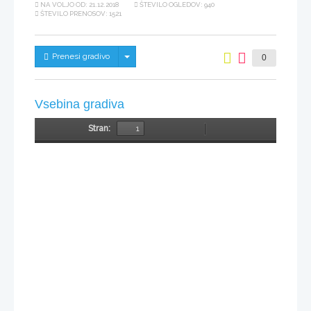
NA VOLJO OD:
21.12.2018
ŠTEVILO OGLEDOV: 940
ŠTEVILO PRENOSOV: 1521
Skrij/prikaži meni
Prenesi gradivo
0
Vsebina gradiva
Stran:
Toggle
Find
Zoom
Zoom
Tools
Sidebar
Out
In