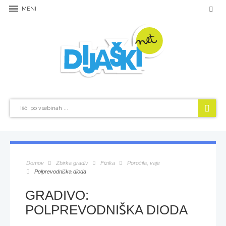
MENI
Domov
Zbirka gradiv
Fizika
Poročila, vaje
Polprevodniška dioda
GRADIVO:
POLPREVODNIŠKA
DIODA