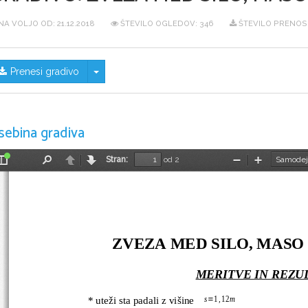
NA VOLJO OD:
21.12.2018
ŠTEVILO OGLEDOV: 346
ŠTEVILO PRENOSO
Skrij/prikaži meni
Prenesi gradivo
sebina gradiva
Stran:
od 2
Preklopi
Najdi
Nazaj
Naprej
Pomanjšaj
Povečaj
stransko
vrstico
ZVEZA MED SILO, MASO
MERITVE IN REZU
s
1
,
12
m
* uteži sta padali z višine 
=