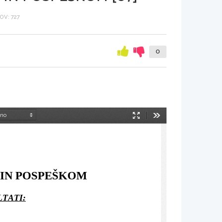
V: 727
0
Način
Orodja
predstavitve
 IN POSPEŠKOM
LTATI: