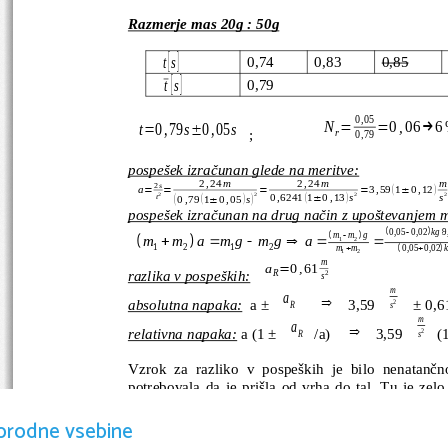
Razmerje mas 20g : 50g
t
s
[
]
0,74
0,83
0,85
t
s
[
]
0,79
 ̄
0
,
05
N
0
,
06
6
t
0
,
79
s
0
,
05
s
=
=
→
=
±
; 
r
0
,
79
pospešek izračunan glede na meritve:
2
,
24
m
2
,
24
m
m
2
s
a
3
,
59
1
0
,
12
(
)
=
=
=
=
±
2
2
2
2
0
,
6241
1
0
,
13
s
s
t
0
,
79
1
0
,
05
s
(
)
±
(
)
(
)
±
pospešek izračunan na drug način z upoštevanjem 
0,05  0,02
9



mmg





mmamgmga
1
2

1
2
1
2
mm
0,05  0,02
k




1
2
m
a
0
,
61
=
razlika v pospeških:
R
2
s
m
a
absolutna napaka:
  a ± 
 3,59 
± 0,6
2
⇒
R
s
m
a
relativna napaka:
 a (1 ± 
/a)  
 3,59 
(1
2
⇒
R
s
Vzrok   za   razliko   v   pospeških   je   bilo   nenatančno 
potrebovala da je prišla od vrha do tal. Tu je zel
nepazljivosti privede do napačno izmerjenega časa.
orodne vsebine