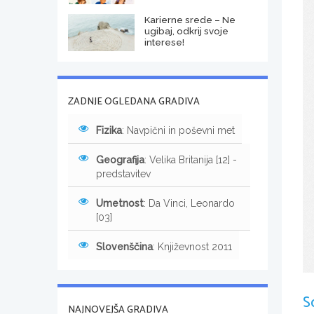
Karierne srede – Ne
ugibaj, odkrij svoje
interese!
ZADNJE OGLEDANA GRADIVA
Fizika
: Navpični in poševni met
Geografija
: Velika Britanija [12] -
predstavitev
Umetnost
: Da Vinci, Leonardo
[03]
Slovenščina
: Književnost 2011
S
NAJNOVEJŠA GRADIVA