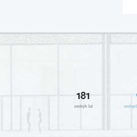
181
srednjih šol
srednje