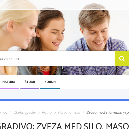
MATURA
ŠTUDIJ
FORUM
omov
Zbirka gradiv
Fizika
Poročila, vaje
Zveza med silo, maso in 
GRADIVO:
ZVEZA MED SILO, MASO