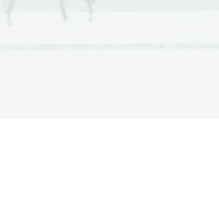
bi približno enako natančno merili
a, saj je manjše razmerje mas in se
tu bolj površno kot prej.
 spoznamo z 2.Newtonovim zakonom.
nosti in zbranosti, saj smo morali,
de na čas, smo lahko preračunali,
ne pospeškov, smo lahko primerjali
, s pomočjo katere smo izračunali
. V primerih, kjer je med masama
   kjer   je   pa   manjša   razlika   med
kar 0,46. Do tega verjetno pride,
 Vzroki za razlike so prav gotovo
ipčevega kolesa, zračni upor.... 