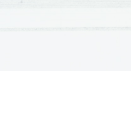
primeru dobili večjo razliko, kot v prejšnjem. Če 
pri vseh nalogah, bi morala tu priti najmanjša razlik
je utež gibala najpočasneje. Očitno je bilo merjenje 
KOMENTAR:
Vaja ni bila zahtevna in njen namen je bil, da se
Natančnost izračunov je bila odvisna od naše natanč
kar se da natančno odčitati čas padanja uteži. Gle
kakšne pospeške so imele uteži pri padanju. Izraču
z izračuni pospeškov po 2. Newtonovem zakonu.
Izračunali smo razliko med tema dvema rezultatoma
absolutno napako in nato še relativno odstopanje
večja   razlika,   je   prišlo   do   manjših   odstopanj,   tam
masama, pa pride do velikega odstopanja, ki znaša 
zaradi napak pri merjenju časa v zadnjem primeru.
tudi zaradi trenja vrvice ob kolo škripca, pri osi škr