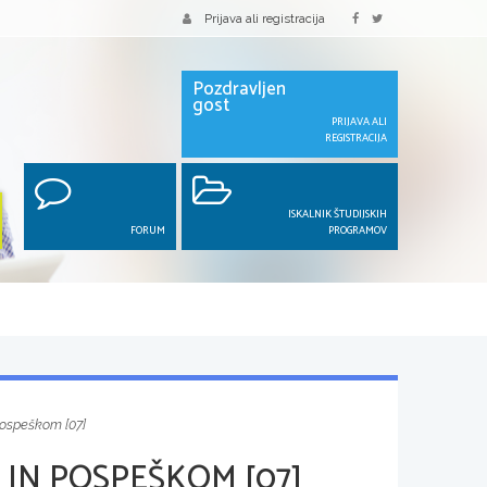
Prijava ali registracija
Pozdravljen
gost
PRIJAVA ALI
REGISTRACIJA
ISKALNIK ŠTUDIJSKIH
FORUM
PROGRAMOV
pospeškom [07]
 IN POSPEŠKOM [07]