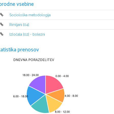
orodne vsebine
Sociološka metodologija
Rimljani [04]
Izločala [02] - bolezni
tatistika prenosov
DNEVNA PORAZDELITEV
© RIC 2012