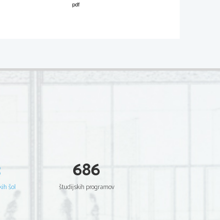
M121-581-1-2 
obrazca 
ajte ni
č
esar! 
, 
muzikalni vidik (B)
 in 
splošni vtis 
ani. Pišite 
č
itljivo z nalivnim peresom ali 
č
anem ocenjevanju je nujno 
o dokazilo in podpora vaši odlo
č
itvi za 
3
686
č
k prenesite na ocenjevalni obrazec. 
kih šol
študijskih programov