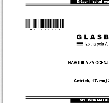
Državni  izpitni  ce
*M12158112*
GLAS
Izpitna pola A
NAVODILA ZA OCENJ
Č
etrtek, 17. maj
SPLOŠNA MATU