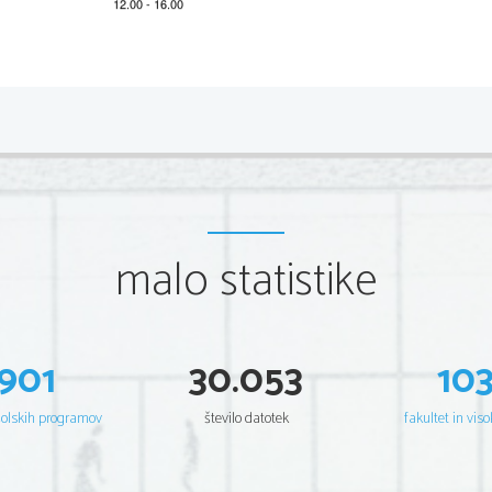
2 
Navodila za izpolnjevanje 
ocenjevalnega lista in 
Pred pri
č
etkom ocenjevanja pazljivo preberite ta navodila. Ne izpuš
č
Na ocenjevalni list in ocenjevalni
 obrazec prilepite svojo šifro. 
Doseženo število to
č
k za 
tehni
č
no obvladovanje glasbenega jezika (A)
reševanja nalog (C)
 vpišite na ocenjevalni list v prostor, ki je na zadnji str
malo statistike
kemi
č
nim svin
č
nikom. Na koncu seštejte to
č
ke. 
Osredoto
č
iti se morate na objektivne lastnosti izpitne naloge. Po kon
potrebno, da pribeležite kratke, vendar jasne opom
be o nalogi, saj s
kon
č
no oceno. 
901
30.053
10
Potem, ko zaklju
č
ite z izpolnjevanjem ocenjevalnega lista, število to
šolskih programov
število datotek
fakultet in viso