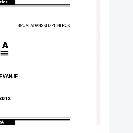
nter
SPOMLADANSKI IZPITNI ROK
BA
EVANJE
 2012
RA