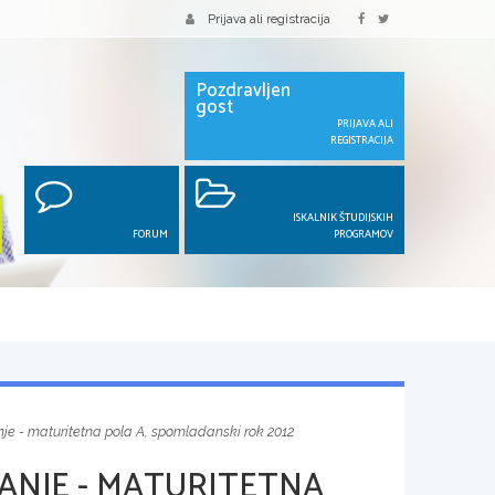
Prijava ali registracija
Pozdravljen
gost
PRIJAVA ALI
REGISTRACIJA
ISKALNIK ŠTUDIJSKIH
FORUM
PROGRAMOV
je - maturitetna pola A, spomladanski rok 2012
ANJE - MATURITETNA