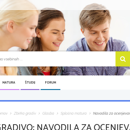
MATURA
ŠTUDIJ
FORUM
omov
Zbirka gradiv
Glasba
Splošna matura
Navodila za ocenjevan
GRADIVO:
NAVODILA ZA OCENJEV