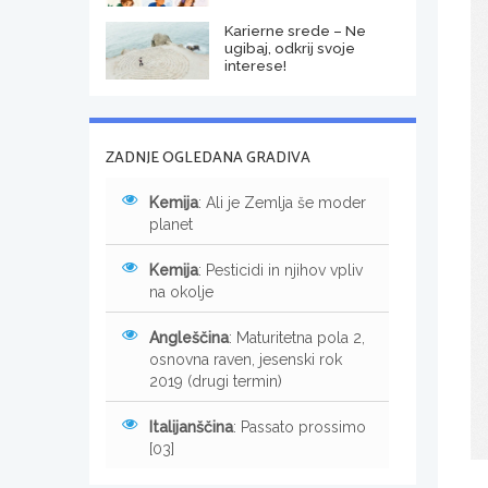
Karierne srede – Ne
ugibaj, odkrij svoje
interese!
ZADNJE OGLEDANA GRADIVA
Kemija
: Ali je Zemlja še moder
planet
Kemija
: Pesticidi in njihov vpliv
na okolje
Angleščina
: Maturitetna pola 2,
osnovna raven, jesenski rok
2019 (drugi termin)
Italijanščina
: Passato prossimo
[03]