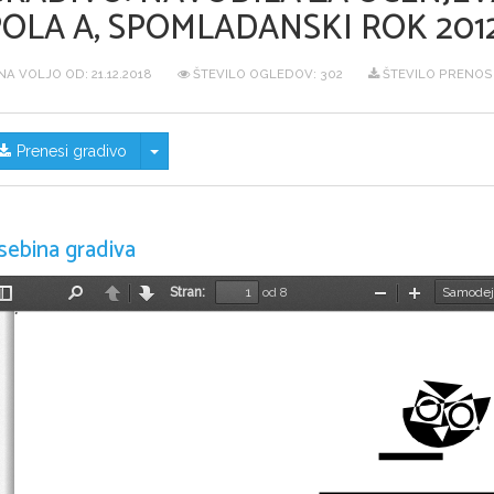
POLA A, SPOMLADANSKI ROK 201
NA VOLJO OD:
21.12.2018
ŠTEVILO OGLEDOV: 302
ŠTEVILO PRENOSO
Skrij/prikaži meni
Prenesi gradivo
sebina gradiva
Stran:
od 8
Preklopi
Najdi
Nazaj
Naprej
Pomanjšaj
Povečaj
stransko
vrstico