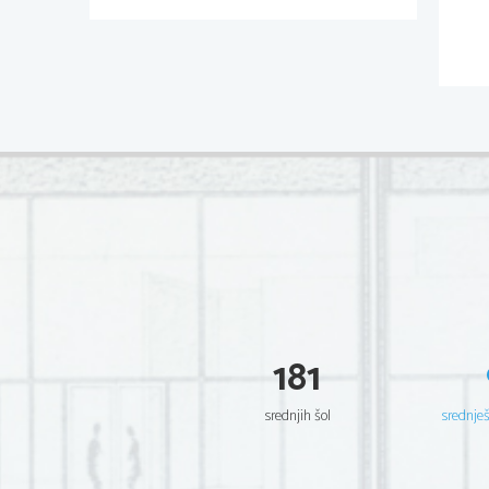
181
srednjih šol
srednje