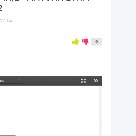
2
V: 214
0
Način
Orodja
predstavitve