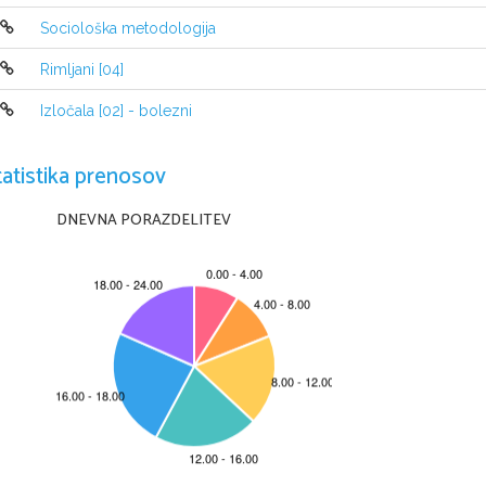
Ob izidu dvojne velike plošče Zlati zvoki pa jim je 72-
kristalnega oskarja za izvirno glasbo. Avseniki so bili š
Sociološka metodologija
po svetu, saj so z uveljavitvijo značilnega glasbenega s
prepoznavnosti. V Sloveniji so bili njihovi nastopi mn
Rimljani [04]
dobrodelnim akcijam.
Izločala [02] - bolezni
V tujini od leta 
1962
 naprej ustanavljajo klube oboževal
150. Prejeli so več tujih priznanj za njihov prispevek k
izvirnost, pa tudi 31 zlatih plošč, 1 diamantno in 2 plati
tatistika prenosov
postale ponarodele, sicer pa je
 ansambel prenehal nast
je pojem slovenske narodnozabavne glasbe že dobrih 50
ansambel bratov Avsenik novembra leta 2003 praznova
DNEVNA PORAZDELITEV
Velja prepričanje, da so bili Avseniki začetniki noveg
Srednji Evropi in njihova kakovost na tem področju je