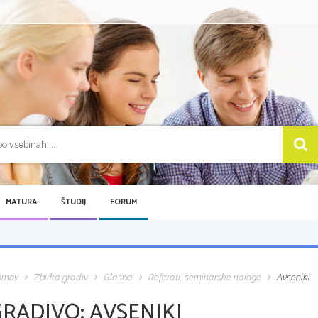
MATURA
ŠTUDIJ
FORUM
omov
Zbirka gradiv
Glasba
Referati, seminarske naloge
Avseniki
GRADIVO:
AVSENIKI