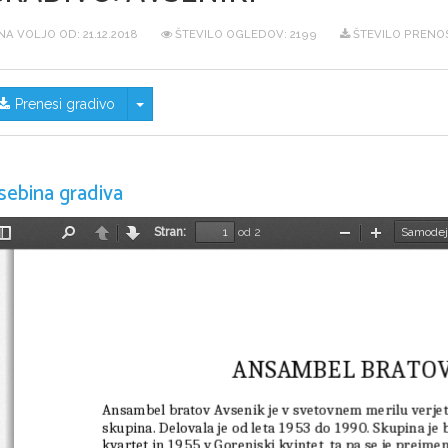
NA VOLJO OD:
21.12.2018
ŠTEVILO OGLEDOV: 2199
ŠTEVILO PRENOS
Skrij/prikaži meni
Prenesi gradivo
sebina gradiva
Stran:
od 2
Preklopi
Najdi
Nazaj
Naprej
Pomanjšaj
Povečaj
stransko
vrstico
ANSAMBEL BRATOV
Ansambel bratov Avsenik
 je v svetovnem merilu verje
skupina
. Delovala je od leta 
1953
 do 
1990
. Skupina je 
kvartet
 in 1955 v 
Gorenjski kvintet
, ta pa se je preime