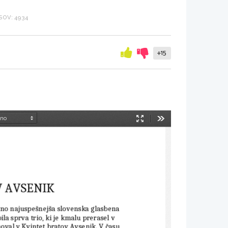
OV: 4934
+15
Način
Orodja
predstavitve
 AVSENIK
tno najuspešnejša slovenska 
glasbena
bila sprva 
trio
, ki je kmalu prerasel v 
noval v 
Kvintet bratov Avsenik
. V času