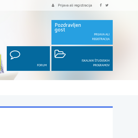
Prijava ali registracija
Pozdravljen
gost
PRIJAVA ALI
REGISTRACIJA
ISKALNIK ŠTUDIJSKIH
FORUM
PROGRAMOV