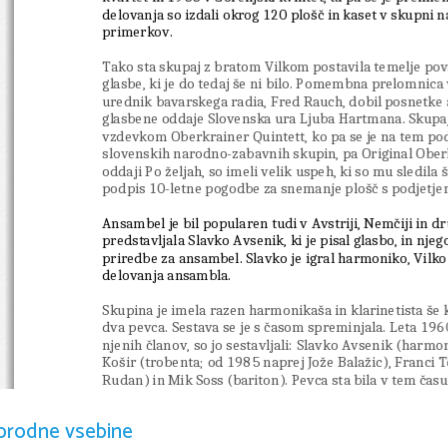
delovanja so izdali okrog 120 plošč in kaset v skupni n
primerkov.
Tako sta skupaj z bratom Vilkom postavila temelje povs
glasbe, ki je do tedaj še ni bilo. Pomembna prelomnica v
urednik bavarskega radia, Fred Rauch, dobil posnetke
glasbene oddaje Slovenska ura Ljuba Hartmana. Skupa
vzdevkom Oberkrainer 
Quintett
,
 ko pa se je na tem po
slovenskih narodno-zabavnih skupin, pa Original Oberk
oddaji Po željah, so imeli velik uspeh, ki so mu sledila
podpis 10-letne pogodbe za snemanje plošč s podjetje
Ansambel je bil popularen tudi v 
Avstriji
, 
Nemčiji
 in d
predstavljala 
Slavko Avsenik
, ki je pisal glasbo, in njeg
priredbe za 
ansambel
. Slavko je igral 
harmoniko
, Vilko
delovanja ansambla.
Skupina je imela razen harmonikaša in klarinetista še ki
dva pevca. Sestava se je s časom spreminjala. Leta 
196
njenih članov, so jo sestavljali: Slavko Avsenik (
harmon
Košir
 (
trobenta
; od 1985 naprej 
Jože Balažic
), 
Franci 
Rudan
) in 
Mik Soss
 (
bariton
). Pevca sta bila v tem času
Filipič
 (od 1961 do 1982 
Ema Prodnik
). Po letu 1974 s
Nipič
, od 1982 pa 
Joži Kališnik
.
orodne vsebine