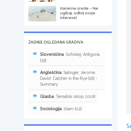
Karierne srede – Ne
ugibaj, odkrij svoje
interese!
ZADNJE OGLEDANA GRADIVA
Slovenščina
: Sofoklej: Antigona
[35]
Angleščina
: Salinger, Jerome
David: Catcher in the Rye [16] -
Summary
Glasba
: Tematski sklop 2008
Sociologija
: Islam [02]
S