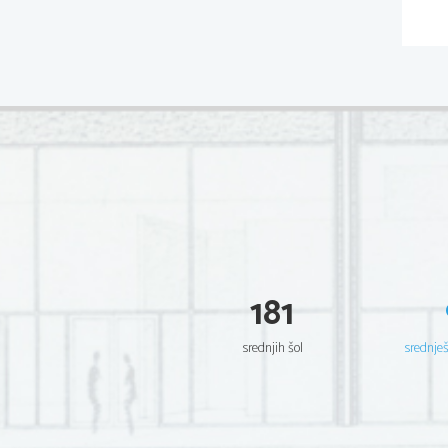
181
srednjih šol
srednje