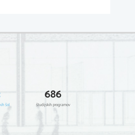
rompeten-Echo), Na mostu, Tam kjer 
4), Samo enkrat imaš petdeset let 
avila temelje povsem novi, edinstveni 
tere občinstvo še ni poznalo. Od 
ov Avsenik je postal eden 
 marveč tudi na tujem. Avseniki so 
erji
 (na nemškem področju Junge 
uzejska zbirka posvečena ansamblu.
3
686
kih šol
študijskih programov