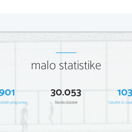
uspehi so skladbe Na Golici (1955; v nemški verziji T
murke cveto (1957), Slovenija, odkod lepote tvoje (197
(1981).
Slavko in njegov brat Vilko, sta v petdesetih letih post
obliki domače glasbe, ki je bila takrat nekaj novega, ka
takrat naprej je več, ali manj vse znano, Ansambel brat
najuspešnejših ansamblov domače glasbe, ne le pri nas,
tako postali slovenski ambasadorji.
malo statistike
Nadaljevalci Ansambla bratov Avsenik so skupina 
Gašp
Original Oberkreiner). V 
Begunjah
 na Gorenjskem je m
901
30.053
10
šolskih programov
število datotek
fakultet in viso