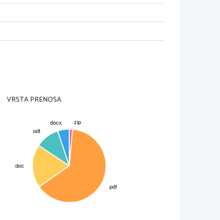
članska evropska komisija dodelila 
tiri desetletja ambasadorji Slovenije 
loga pripomogli k njeni večji 
ogokrat posvečeni različnim 
cev in do leta 
1989
 jih je bilo skupaj 
 razvoju zabavne glasbe in za 
nasti. 
Številne Avsenikove skladbe so
opati leta 1990. Avsenikova glasba 
 let, saj je narodnozabavni 
l 50- letnico
VRSTA PRENOSA
a žanra narodno-zabavne glasbe v 
 nesporna. Med njihovimi največjimi 