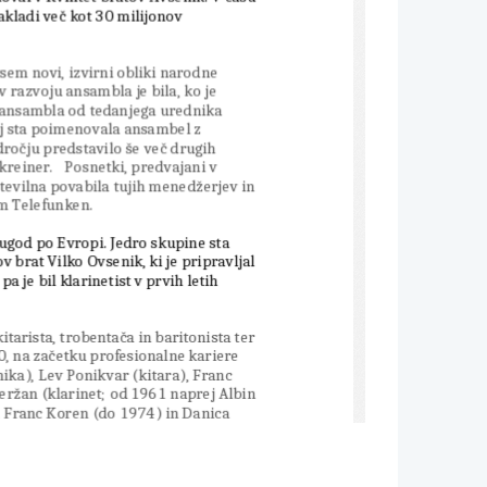
akladi več kot 30 milijonov 
em novi, izvirni obliki narodne 
 razvoju ansambla je bila, ko je 
 ansambla od tedanjega urednika 
j sta poimenovala ansambel z 
dročju predstavilo še več drugih 
reiner. 
  Posnetki, predvajani v 
 številna povabila tujih menedžerjev in
m Telefunken.
rugod po 
Evropi
. Jedro skupine sta 
ov brat 
Vilko Ovsenik
, ki je pripravljal
 pa je bil klarinetist v prvih letih 
tarista, trobentača in baritonista ter
0
, na začetku profesionalne kariere 
ika
), 
Lev Ponikvar
 (
kitara
), 
Franc 
Teržan
 (
klarinet
; od 1961 naprej 
Albin
 
Franc Koren
 (do 1974) in 
Danica 
ta v skupini pela 
Jožica Svete
 in 
Alfi 