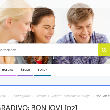
MATURA
ŠTUDIJ
FORUM
omov
Zbirka gradiv
Glasba
Referati, seminarske naloge
Bon Jovi [
GRADIVO:
BON JOVI [02]