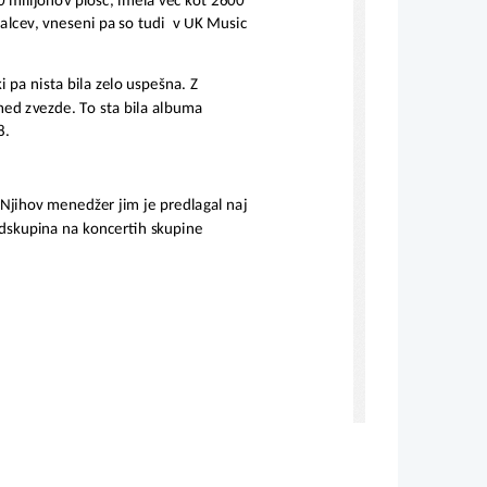
milijonov plošč, imela več kot 2600 
alcev, vneseni pa so tudi  v UK Music 
 pa nista bila zelo uspešna. Z 
 med zvezde. To sta bila albuma 
. 
 Njihov menedžer jim je predlagal naj 
edskupina na koncertih skupine 