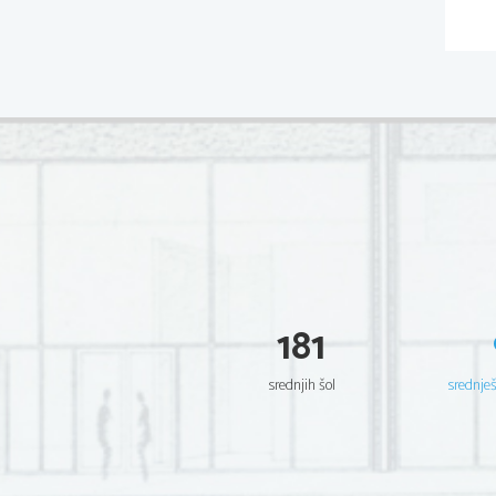
181
srednjih šol
srednje