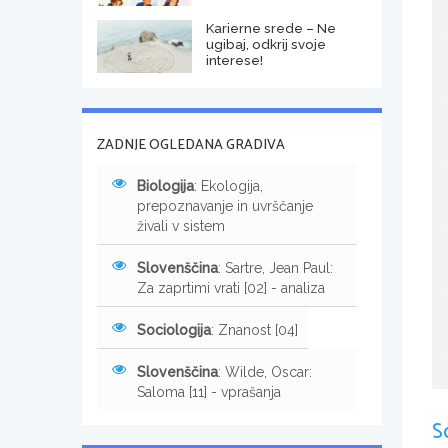
Karierne srede – Ne
ugibaj, odkrij svoje
interese!
ZADNJE OGLEDANA GRADIVA
Biologija
: Ekologija,
prepoznavanje in uvrščanje
živali v sistem
Slovenščina
: Sartre, Jean Paul:
Za zaprtimi vrati [02] - analiza
Sociologija
: Znanost [04]
Slovenščina
: Wilde, Oscar:
Saloma [11] - vprašanja
S