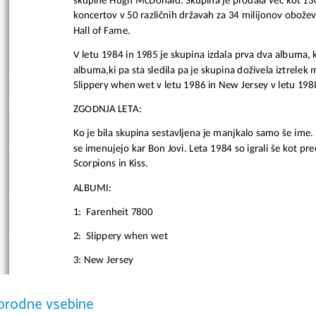
skupine Hugh McDonald. Skupina je prodala več kot 130 
koncertov v 50 različnih državah za 34 milijonov obožev
Hall of Fame.
V letu 1984 in 1985 je skupina izdala prva dva albuma, ki
albuma,ki pa sta sledila pa je skupina doživela iztrelek
Slippery when wet v letu 1986 in New Jersey v letu 1988
ZGODNJA LETA:
Ko je bila skupina sestavljena je manjkalo samo še ime.
se imenujejo kar Bon Jovi. Leta 1984 so igrali še kot pr
Scorpions in Kiss.
ALBUMI:
1:  Farenheit 7800
2:  Slippery when wet
3: New Jersey
4:Keep the faith
orodne vsebine
5:Blaze of glory