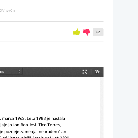
OV: 1369
+2
Način
Orodja
predstavitve
2. marca 1962. Leta 1983 je nastala 
ajo jo Jon Bon Jovi, Tico Torres, 
 je pozneje zamenjal neuraden član 