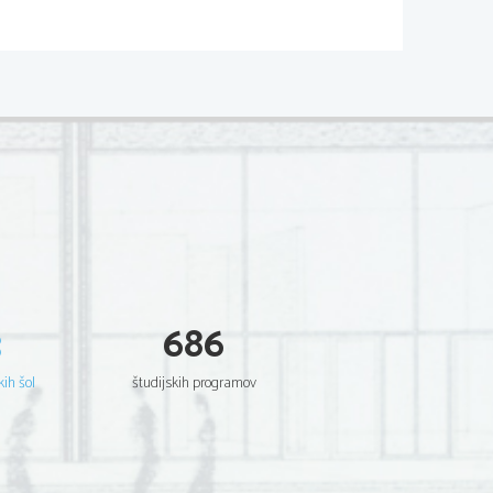
 se  29. Aprila tudi poročila.
1993 in tri sinove :
1995, drugi je bil Jacob Hurley 
.
3
686
kih šol
študijskih programov