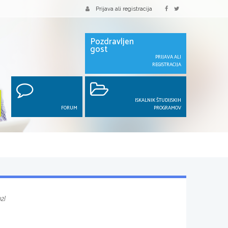
Prijava ali registracija
Pozdravljen
gost
PRIJAVA ALI
REGISTRACIJA
ISKALNIK ŠTUDIJSKIH
FORUM
PROGRAMOV
02]