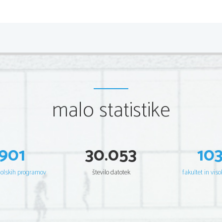
ZASEBNO ŽIVLJENJE: 
Že od srednje šole je bil par z Dorotheo Hurley, ki pa sta
Ima eno hčerko Stephanie Rose Bongiovi rojeno 31 maja 
Prvi se je rodil Jesse James Louis Bongiovi in sicer 19.2.
malo statistike
Bongiovi 7.5. 2002 , zadnji pa je bil Romeo Jon Bongiovi
ZAKLJUČEK:
Jon Bon Jovi je zdaj star 50 let in je upokojen glasbenik.
901
30.053
10
šolskih programov
število datotek
fakultet in viso