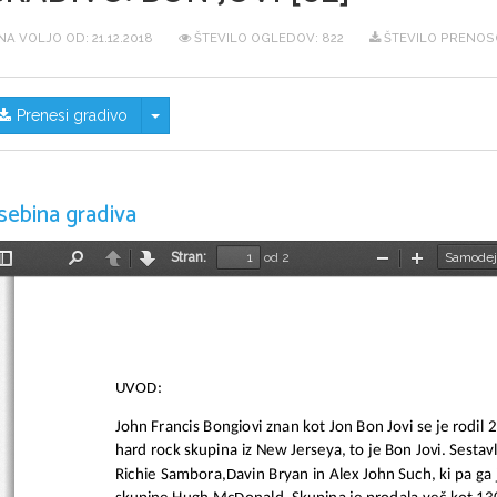
NA VOLJO OD:
21.12.2018
ŠTEVILO OGLEDOV: 822
ŠTEVILO PRENOS
Skrij/prikaži meni
Prenesi gradivo
sebina gradiva
Stran:
od 2
Preklopi
Najdi
Nazaj
Naprej
Pomanjšaj
Povečaj
stransko
vrstico
UVOD:
John Francis Bongiovi znan kot Jon Bon Jovi se je rodil 
hard rock skupina iz New Jerseya, to je Bon Jovi. Sestavlj
Richie Sambora,Davin Bryan in Alex John Such, ki pa ga