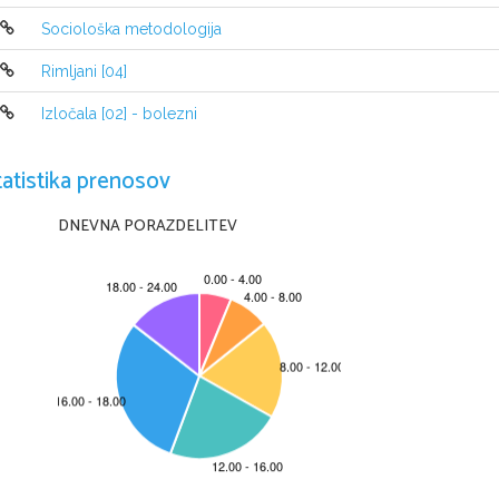
Sociološka metodologija
Ime 

Rimljani [04]
najpomembnejše 
Izločala [02] - bolezni
osebnosti 
tatistika prenosov
slovenske glasbe v 
drugi polovici 16. 
DNEVNA PORAZDELITEV
stoletja 
Skladatelj 
