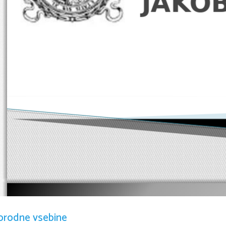
JAKOB
KDO TO 
orodne vsebine