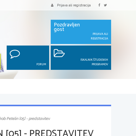
Prijava ali registracija
Pozdravljen
gost
PRIJAVA ALI
REGISTRACIJA
ISKALNIK ŠTUDIJSKIH
FORUM
PROGRAMOV
kob Petelin [05] - predstavitev
N [05] - PREDSTAVITEV