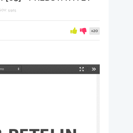
OV: 5925
+20
Način
Orodja
predstavitve