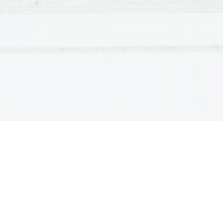
mesta: Ribnica, 
Idrija in Šentviška 
Gora.