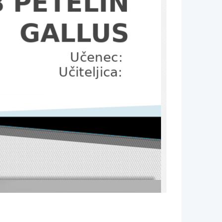
 PETELIN 
GALLUS
Učenec:  
Učiteljica:  
JE?