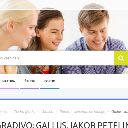
MATURA
ŠTUDIJ
FORUM
omov
Zbirka gradiv
Glasba
Referati, seminarske naloge
Gallus, Ja
GRADIVO:
GALLUS, JAKOB PETELI