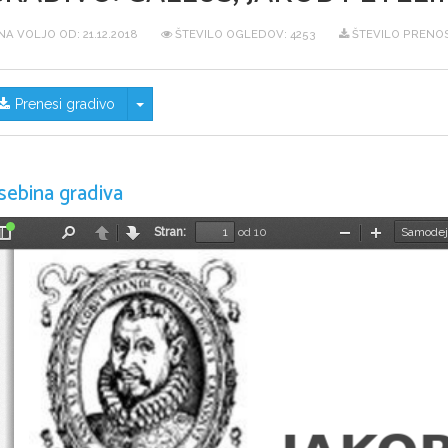
NA VOLJO OD:
21.12.2018
ŠTEVILO OGLEDOV: 4253
ŠTEVILO PRENOS
Skrij/prikaži meni
Prenesi gradivo
sebina gradiva
Stran:
od 10
Preklopi
Najdi
Nazaj
Naprej
Pomanjšaj
Povečaj
stransko
vrstico