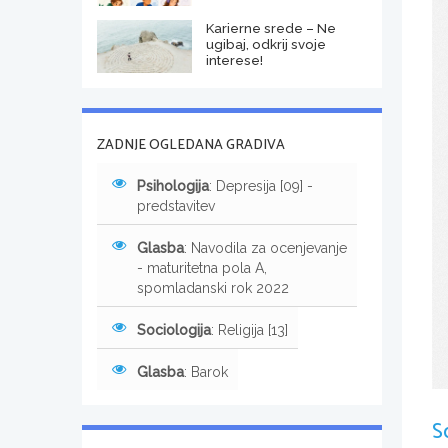
Karierne srede – Ne
ugibaj, odkrij svoje
interese!
ZADNJE OGLEDANA GRADIVA
Psihologija
: Depresija [09] -
predstavitev
Glasba
: Navodila za ocenjevanje
- maturitetna pola A,
spomladanski rok 2022
Sociologija
: Religija [13]
Glasba
: Barok
S