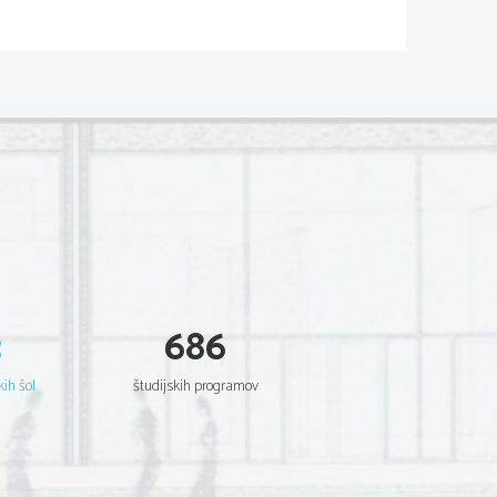
VO
3
686
kih šol
študijskih programov