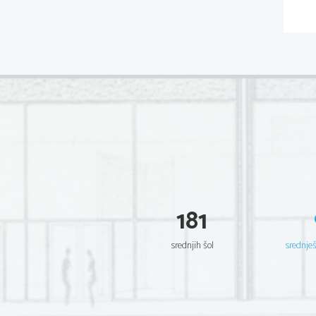
181
srednjih šol
srednje