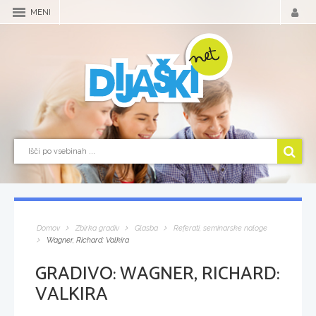
MENI
Domov
Zbirka gradiv
Glasba
Referati, seminarske naloge
Wagner, Richard: Valkira
GRADIVO:
WAGNER, RICHARD:
VALKIRA