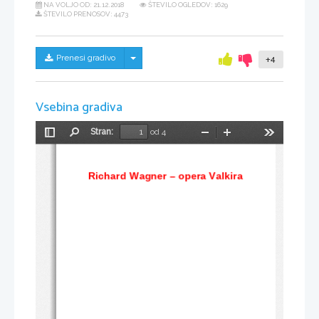
NA VOLJO OD:
21.12.2018
ŠTEVILO OGLEDOV: 1629
ŠTEVILO PRENOSOV: 4473
Skrij/prikaži meni
Prenesi gradivo
+4
Vsebina gradiva
Stran:
od 4
Preklopi
Najdi
Pomanjšaj
Povečaj
Orodja
stransko
vrstico
Richard Wagner – opera Valkira