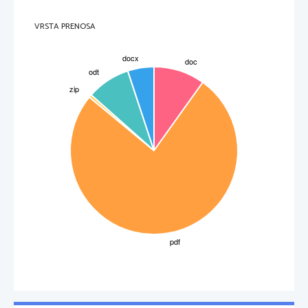
z zamahom roke in pusti, da kaznuje Bronhildo.
3.
akt
VRSTA PRENOSA
Na Valkirini gori, so Brunhildijinih 8 vojaških sester, ki so se zbrale na hitro, ko so 
nosile umrle heroje v Valhallo, so bile presenečene da jo vidijo vstopiti s 
Sieglindo. Ko slišijo da beži pred Wotanom, se jo bojijo skriti. Sieglinde je 
ohromljena od strahu, dokler ji Brunhilde je pove da nosi Siegmundovega otroka. 
V nuji da bi bila rešena, prejme delčke meča od Brunhilde in se zahvali svoji 
rešiteljici, ko zdrvi v gozd blizu Fafnerjeve jame, kjer je varna pred Wotanom. Ko 
se bog pojavi, kaznuje Brunhildo, tako da postane smrtnica in utiša ugovore 
njenih sester, tako da grozi da bi ostalim naredil isto. Ko jo pustijo samo z očetom,
prosi in govori da ko ga ni ubogala je zares delala to kar je hotel. Wotan pa se ni 
__________________________________________________________________________________
3