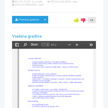
NA VOLJO OD:
21.12.2018
ŠTEVILO OGLEDOV: 2057
ŠTEVILO PRENOSOV: 2376
Skrij/prikaži meni
Prenesi gradivo
+2
Vsebina gradiva
Stran:
od 3
Preklopi
Najdi
Pomanjšaj
Povečaj
Orodja
stransko
vrstico
CLAUDE  DEBUSSY
-
obogatil je glasbeno zakladnico s pretanjenimi skladbami
-
posebne zvočne učinke je odkril v tonskih zvezah celotonske lestvice 
-
oboževal je morje
-
svoje vtise je izrazil v orkestralni skladbi Morje – obsega tri sinfonične skice
MAURICE RAVEL
-
dopolnil Debussyjevo zvočno domišljijo 
-
proslavil kot mojster instrumentiranja, to izkazuje prilastnih skladbah in priredbah 
drugih ustvarjalcev
-
napisal Bolero – na melodiji in spremljavi se ponavlja - ostinato, instrumentacija se pa 
spreminja in zvocno stopnjuje
-
priredil je klavirsko skladbo v orkestralno – Slike z razstave – Modest Musogorski
ARNOLD SCHÖNBERG
-
prvi mejnik s svojimi učenci v novi glasbi – dunajska šola
-
z atonalno dvanajst tonsko glasbo in poudarjeno zvočno barvo je izražal svoja notranja
doživetja in razpoloženja 
-
v času Hitlerjeve oblasti se je preselil v ZDA tam je ustvaril kantato Preživeli iz 
Varšave – glasbeni spomenik židovskim žrtvam varšavskega geta
-
učenca Alban Berg in Anton Webern
BELA BARTOK
-
bil je madžarskega porekla
-
po izbruhu 2. svetovne vojne preselil v ZDA