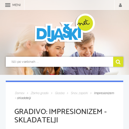
MENI
Domov
Zbirka gradiv
Glasba
Snov, zapiski
Impresionizem
- skladatelji
GRADIVO:
IMPRESIONIZEM -
SKLADATELJI