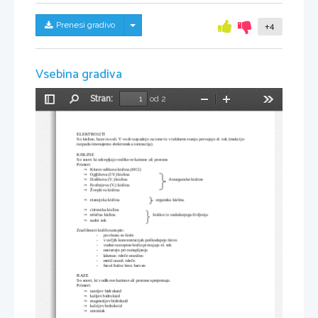
Skrij/prikaži meni
Prenesi gradivo
+4
Vsebina gradiva
Stran:
od 2
Preklopi
Najdi
Pomanjšaj
Povečaj
Orodja
stransko
vrstico
ELEKTROLITI
So kisline, baze in soli. V vodi razpadejo na ione in v takšnem stanju prevajajo el. tok (reakcijo 
razpada imenujemo elektronska ionizacija).
KISLINE
So snovi ki odcepljajo vodikove katione ali protone.
Primeri:
Klorovodikova kislina (HCl)

Ogljikova (IV.) kislina  

Dušikova (V.) kislina                                      Anorganske kisline 

Fosforjeva (V.) kislina                                             

Žveplova kislina

etanojska kislina                                 organska kislina

citronska kislina

mlečna kislina                                  kisline iz vsakdanjega življenja

sadni sok

Značilnosti kislih raztopin:
-
po okusu so kisle
-
v večjih koncentracijah poškodujejo tkivo
-
vodne raztopine kislin prevajajo el. tok
-
nastanejo pri raztapljanju
-
lakmus: rdeče oranžno
-
metil oranž: rdeče
-
fenol ftalin: brez barven
BAZE
So snovi, ki vodikove katione ali protone sprejemajo.
Primeri:
natrijev hidroksid

kalijev hidroksid

magnezijev hidroksid

kalcijev hidroksid

amoniak
