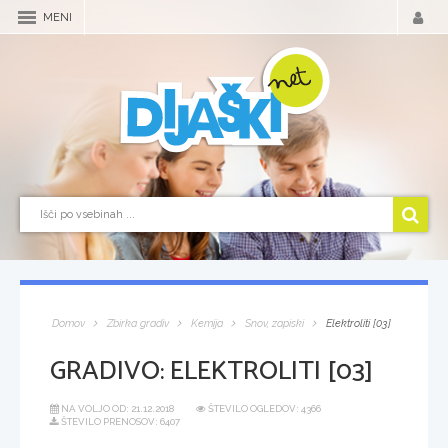
MENI
Domov
Zbirka gradiv
Kemija
Snov, zapiski
Elektroliti [03]
GRADIVO:
ELEKTROLITI [03]
NA VOLJO OD:
21.12.2018
ŠTEVILO OGLEDOV: 4366
ŠTEVILO PRENOSOV: 6407