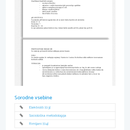
Značilnosti bazičnih raztopin:
-
na otip so bazične
-
nekatere v večjih koncentracijah povzročajo opekline
-
njihove raztopine prevajajo el. tok
-
lakmus: modrovijolično
-
metil oranž: oranžno
-
fenol ftalin: živa roza
pH LESTVICA
S pomočjo pH lestvice ugotovimo ali so snovi kisle, bazične ali nevtralne.
Kisle: 0 – 6
Nevtralne: 7
Bazične: 8 – 14
Iz nje razberemo jakost kislin in baz. Jakost kislin narašča od 0-6, jakost baz pa 8-14.    
PROTOLITSKE REAKCIJE
So reakcije pri katerih kisline oddajajo proton bazam. 
SOLI
So ionske spojine, ki vsebujejo najmanj 1 kation in 1 anion. Ko kislina odda vodikove ione nastane 
kislinski radikal.
TITRACIJA
-
je postopek kvantitativne kemijske analize
-
uporabljamo jo za ugotavljanje koncentracije kislin oz. baz, ki nek vzorec vsebuje

-
vzorcu dodajamo kislino z znano koncentracijo ali z bazo 
 dodamo toliko kisline da

nevtraliziramo oz. toliko baze da nevtraliziramo kislino 
 konec titracije 
(ekvavalentno točko) nam pokaže dodani indikator, ki spremeni barvo, ko je vsa 
baza reagirala s kislino. 
Sorodne vsebine
Elektroliti [03]
Sociološka metodologija
Rimljani [04]