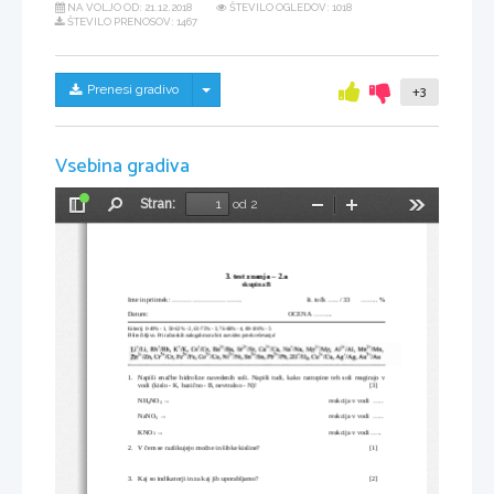
NA VOLJO OD:
21.12.2018
ŠTEVILO OGLEDOV: 1018
ŠTEVILO PRENOSOV: 1467
Skrij/prikaži meni
Prenesi gradivo
+3
Vsebina gradiva
Stran:
od 2
Preklopi
Najdi
Pomanjšaj
Povečaj
Orodja
stransko
vrstico
3. test znanja – 2.a
skupina B
Ime in priimek: ...............................                                      št. točk ..... / 33      ........ %
Datum:                                                                                  OCENA ......... 
Kriterij: 0-49% - 1, 50-62% - 2, 63-75% - 3, 76-88% - 4, 89-100% - 5
Pišite čitljivo. Pri računskih nalogah mora biti razviden potek reševanja!
1.
Napiši enačbe hidrolize navedenih soli. Napiši tudi, kako raztopine teh soli reagirajo v
vodi (kislo - K, bazično - B, nevtralno - N)!
[3]
NH
NO
 →
reakcija v vodi  .....
4
3
NaNO
 → 
reakcija v vodi  .....
3
KNO
 → 
reakcija v vodi .....
3
2.
V čem se razlikujejo močne in šibke kisline?
[1]
3.
Kaj so indikatorji in za kaj jih uporabljamo?
[2]