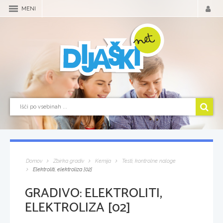
MENI
Domov
Zbirka gradiv
Kemija
Testi, kontrolne naloge
Elektroliti, elektroliza [02]
GRADIVO:
ELEKTROLITI,
ELEKTROLIZA [02]