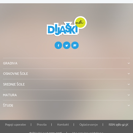
GRADIVA
OSNOVNE ŠOLE
SREDNJE ŠOLE
MATURA
ŠTUDIJ
Pogoji uporabe
Pravila
Kontakt
Oglaševanje
ISSN 1581-923X