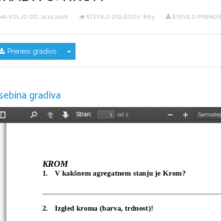
NA VOLJO OD:
21.12.2018
ŠTEVILO OGLEDOV: 863
ŠTEVILO PRENOSO
Skrij/prikaži meni
Prenesi gradivo
sebina gradiva
Stran:
od 2
Preklopi
Najdi
Nazaj
Naprej
Pomanjšaj
Povečaj
stransko
vrstico
KROM
1.
V kakšnem agregatnem stanju je Krom?
_______________________________________________
2.
Izgled kroma (barva, trdnost)!