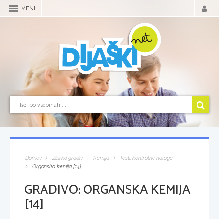
MENI
Domov
Zbirka gradiv
Kemija
Testi, kontrolne naloge
Organska kemija [14]
GRADIVO:
ORGANSKA KEMIJA
[14]