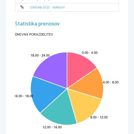
d) 3-aminobenzojska kislina
e) ----------------------------------- f) 4-metilpentan-2-on
        (racionalna formula)
Izločala [02] - bolezni
          CH
CH
CH
CHO
3
2
2
g)----------------------------------
7. Navedenim parom spojin dopiši črko E, če sta spojini enaki, črko R, če sta popolnoma 
    različni in črki IZ, če sta izomera. Napiši tudi vrsto izomerije, če sta spojini izomera. [3,0T]
Statistika prenosov
DNEVNA PORAZDELITEV
2
Kriterij ocenjevanja glede na število doseženih točk: 50% zd, 63% db, 78% pd, 90% odl
a) --------------------------- b) ------------------------ c) ---------------------- č)--------------------------
8. Prikaži s formulami zahtevane izomere in jih poimenuj. 
a) Nariši verižni izomer pentana z najnižjim vreliščem: 
           [1,5T]
Ime izomera: ----------------------------------
b) Spojina CH
-CH
-CH
-OH ima položajni izomer:
           [1,5T]
3
2
2
Ime izomera: ----------------------------------
c) Spojina ∆ ima funkcionalni izomer:
           [1,5T]
Ime izomera: ----------------------------------
č) Prikazana sta konformacijska izomera etana. Zapiši njuni imeni (prekrižana/prekrita) [1,5T]
          A) -----------------------------------------
B) --------------------------------------
Etan se pretežno nahaja v obliki .............. (A/B), ker je energetsko ugodnejše zaradi 
razporeditve atomov v prostoru. 
d) Pri katerih od navedenih spojin obstaja geometrijska izomerija? Napiši formule vseh 