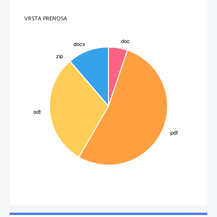
    spojin, geometrijskih izomer in imenuj geometrijske izomere. 
           [3,0T]
A. propen
B. 1,2-dimetilciklobutan
  C. pent-2-en 
Č. 2,3-diklorobut-2-en 
VRSTA PRENOSA
o
e) Razloži, zakaj je tališče 
trans
-1,2-dikloroetena višje (-50
C) kot pri 
cis
-1,2-dikloroetenu 
3