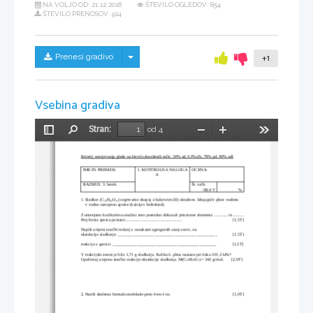
NA VOLJO OD:
21.12.2018
ŠTEVILO OGLEDOV: 854
ŠTEVILO PRENOSOV: 914
Skrij/prikaži meni
Prenesi gradivo
+1
Vsebina gradiva
Stran:
od 4
Preklopi
Najdi
Pomanjšaj
Povečaj
Orodja
stransko
vrstico
Kriterij ocenjevanja glede na število doseženih točk: 50% zd, 63% db, 78% pd, 90% odl
IME IN PRIIMEK:
1. KONTROLNA NALOGA
OCENA: 
                 A
RAZRED: 3. letnik
Št. točk:
          /38,0 T
                  %
1. Sladkor (C
H
O
) segrevamo skupaj z bakrovim (II) oksidom. Izhajajoče pline vodimo 
12
22
11
    v vodno raztopino apnice (kalcijev hidroksid). 
Z omenjeno kvalitativno analizo smo posredno dokazali prisotnost elementa ............. in ..........
Prej bistra apnica postane ....................................................
           [1,5T]
Napiši urejeni enačbi reakcij z oznakami agregatnih stanj snovi, za:
oksidacijo sladkorja: ______________________________________________
           [1,5T]
reakcijo z apnico: ________________________________________________               [1,5T]
V reakcijski zmesi je bilo 1,71 g sladkorja. Koliko L plina nastane pri tlaku 101,3 kPa? 
Upoštevaj urejeno enačbo reakcije oksidacije sladkorja. M(C
H
0
) = 342 g/mol.       [2,0T] 
12
22
11
2. Nariši skeletno formulo molekule pent-3-en-1-in. 
           [1,0T]