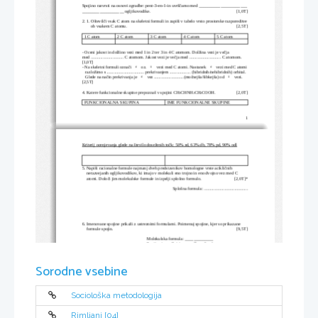
Spojino razvrsti na osnovi zgradbe: pent-3-en-1-in uvrščamo med ______________________
___________________ ogljikovodike.
           [1,0T]
2. 1. Oštevilči vsak C atom na skeletni formuli in zapiši v tabelo vrsto prostorske razporeditve
        ob vsakem C atomu.
           [2,5T]
1 C atom
2 C atom
3 C atom
4 C atom
5 C atom
- Oceni jakost in dolžino vezi med 1 in 2 ter 3 in 4 C atomom. Dolžina vezi je večja 
med .............................. C atomom. Jakost vezi je večja med ............................. C atomom.   
[1,0T]
σ
π
σ
- Na skeletni formuli označi 
 oz. 
 vezi med C atomi. Nastanek 
 vezi med C atomi
   razložimo s .................................. prekrivanjem ................... (hibridnih/nehibridnih) orbital.  
σ
π
   Glede na način prekrivanja je 
 vez ...........................(močnejša/šibkejša) od 
 vezi.  
[2,5T]
4. Katere funkcionalne skupine prepoznaš v spojini CH
CHNH
CH
COOH. 
           [2,0T]
3
2
2
FUNKCIONALNA SKUPINA
IME FUNKCIONALNE SKUPINE
1
Kriterij ocenjevanja glede na število doseženih točk: 50% zd, 63% db, 78% pd, 90% odl
5. Napiši racionalne formule najmanj dveh predstavnikov homologne vrste acikličnih  
    nerazvejanih ogljikovodikov, ki imajo v molekuli eno trojno in eno dvojno vez med C 
    atomi. Določi jim molekulske formule in izpelji splošno formulo.
         [2,0T]*
Splošna formula: ........................................
6. Imenovane spojine prikaži z ustreznimi formulami. Poimenuj spojine, kjer so prikazane 
    formule spojin.
           [9,5T]
Molekulska formula: _____________
Spojina je verižni izomer alkana(ime): ______________
o
o
Ob zvezdicah označi vrsto C atoma (1
, 2
, ..)
a) ---------------------------------------- 
Sorodne vsebine
b)-----------------------------------
c) 2-metilbuta-1,3-dien
č) 
p
-hidroksitoluen
    (racionalna formula)
Sociološka metodologija
Rimljani [04]
    CH
-CH
-CH
-O-CH
3
2
2
3