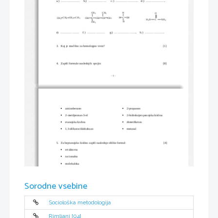
a.)  ...................     b.)  ..................      c.)  .......................    d.)  ....................
C
H
H
O
C
H
3
3
H
C
O
H
C
H
C
H
C
H
C
H
C
H
C
C
H
C
H
C
H
2
2
3
3
2
3
3
C
H
N
N
H
2
2
H
C
H
3
e)  ...................     f.)  ..................      g.)  .......................    h.)  ....................
3.
Kaj je značilno za homologno vrsto?
[1]
4.
Zapiši formule naslednjih  spojin:
[8]
- 
1
 -
aminobenzen
2-propanon


2-metilpentan-3-ol
2-hidroksipropanojska kislina


etanojska kislina
dimetilketon


1,3-dilkorocikloheksan
metanal


5.
Za heptanojsko kislino zapiši naslednje oblike formul:
 [4]
strukturna

racionalna

molekulska

empirična

6.
Imaš dve snovi, organsko in anorgansko. Kako bi na osnovi segrevanja materiala ugotovil,
Sorodne vsebine
katera snov je organska in katera anorganska? Kateri dve kristalinični snovi si uporabil pri
laboratorijski vaji v šoli?
Opiši poskus!
[3]
Sociološka metodologija
7.
Imaš dva koščka plastike. S katero enostavno reakcijo bi ugotovil, kateri košček vsebuje
klor. Opiši to reakcijo!
[2]
Rimljani [04]