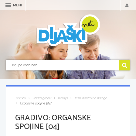
MENI
Domov
Zbirka gradiv
Kemija
Testi, kontrolne naloge
Organske spojine [04]
GRADIVO:
ORGANSKE
SPOJINE [04]