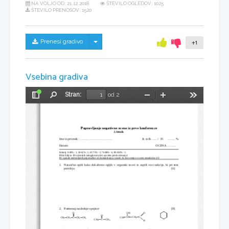
NA VOLJO OD:
21.12.2018
ŠTEVILO OGLEDOV: 1025
ŠTEVILO PRENOSOV: 1520
Skrij/prikaži meni
Prenesi gradivo
+1
Vsebina gradiva
Stran:
od 2
Preklopi
Najdi
Pomanjšaj
Povečaj
Orodja
stransko
vrstico
Popravljanje negativne ocene iz prve konference
2.letnik
Ime in priimek: ...............................                                      št. točk ..... /  35     ........ %
Datum:                                                                                                              OCENA ......... 
Kriterij: 0-49% - 1, 50-62% - 2, 63-75% - 3, 76-88% - 4, 89-100% - 5
Pišite čitljivo. Pri računskih nalogah mora biti razviden potek reševanja!
Pri  uporabi nedovoljenih pripomočkov ali kontaktiranju s sosedi, bo test ocenjen z oceno nezadostno (1)!
1.
Natančno opiši kako dokažemo ogljik v organski snovi in zapiši vse reakcije, ki pri tem
potečejo. 
[6] 
2.
Poimenuj naslednje spojine:                        
[8]
O
O
H
O
O
C
C
H
C
H
C
H
C
H
C
H
C
H
C
H
C
2
3
3
2
2
3
C
C
H
C
H
3
H
3