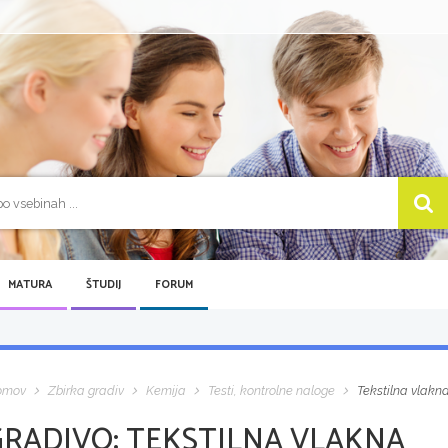
MATURA
ŠTUDIJ
FORUM
omov
Zbirka gradiv
Kemija
Testi, kontrolne naloge
Tekstilna vlakn
GRADIVO:
TEKSTILNA VLAKNA