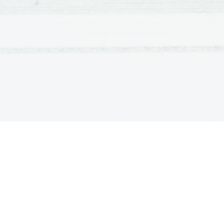
7.
Katera vlakna imenujemo inteligentna vlakna in 
Inteligentna vlakna so vlakna iz specialnih poli
na stimulacijo. Vlakna so biološko aktivna in el
materiali se odzovejo na različne dražljaje iz oko
omogočajo:  - nevidnost za IR detekcijo, 
    - preprečevanje zamazanja izdelkov
    - sprožanje samoočiščenja (talne ob
    - preprečevanje navzemanja neprije
    - skrb za varnost (vožnja z avtomob
    - skrb za protibalistično zaščito
8.
Kaj veš o celuloznih kemičnih vlaknih?
Surovine za izdelavo celuloznih kemilnih vlaken
laneni pezdir in lesna celuloza
.
Lesno celulozo pridobivajo iz lesa smreke, buk
uporablja sulfitni postopek, kjer les kuhajo v sulf
celuloza pa ostane nepoškodovana..