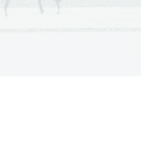
kaj omogočajo ta vlakna?
[4]
merov ali nanokapsul, ki so občutljivi
ektroprevodna. Inteligentni tekstilni
lja
,
loge),
tnih vonjav,
ilom) in
[3]
 so bombažni lintersi, koruzna slama,
ve, bora, topola in breze. Pri tem se
itni lužini. Pri tem lignin hidrolizira,