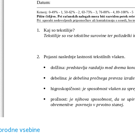
Datum:                                                                     
Kriterij: 0-49% - 1, 50-62% - 2, 63-75% - 3, 76-88% - 4, 89-100% - 5
Pišite čitljivo. Pri računskih nalogah mora biti razviden potek reš
Pri  uporabi nedovoljenih pripomočkov ali kontaktiranju s sosedi, bo t
1.
Kaj so tekstilije?
Tekstilije so vse tekstilne surovine ter polizdelki i
2.
Pojasni naslednje lastnosti tekstilnih vlaken.
dolžina: 
predstavlja razdaljo med dvema kon

debelina: 
je debelina prečnega prereza izraž

higroskopičnost: 
je sposobnost vlaken za spr

prožnost: 
je njihova sposobnost, da se upi

obremenitve  povrnejo v prvotno stanej.
3.
Opiši, kako pridobivajo bombaž!
grm: 300-500 plodov, vsak 10-15.000 vlaken
orodne vsebine
mercerizacija: namakanje v 24% razt. NaOH