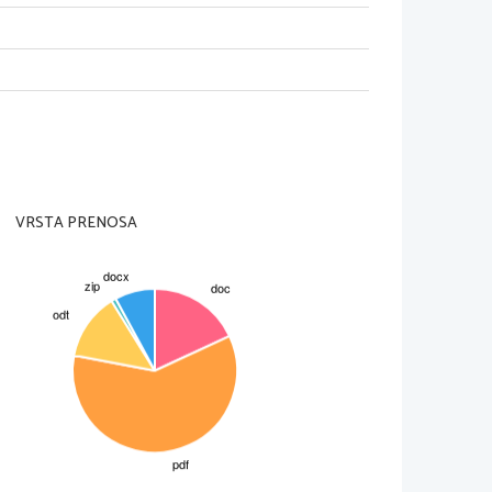
videz,
nost in lesk.
[4]
vlakna, iz semen pa olje.
ajo,
VRSTA PRENOSA
aze in lastnosti volne!
[5]
dstrani