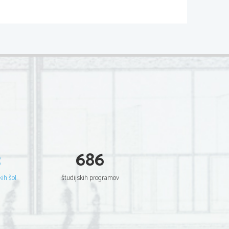
skopična, toplotni izolator.
3
686
 in kakšne so njene lastnosti?
[3]
jkove niti.
kega materiala pajkove svile v celice
kih šol
študijskih programov
 gostote, netopna v vodi, stabilizirana