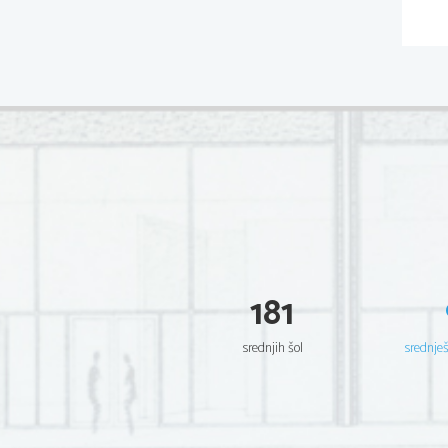
181
srednjih šol
srednje