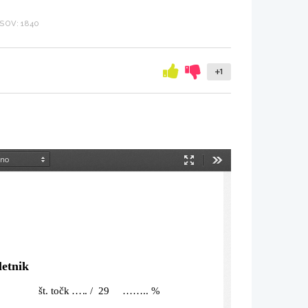
SOV: 1840
+1
Način
Orodja
predstavitve
letnik
             št. točk ..... /  29     ........ %