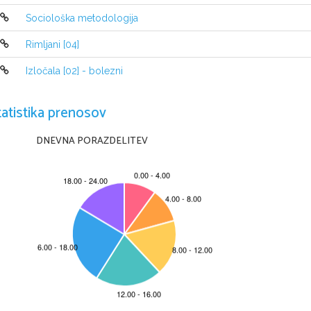
vlakno nabrekne, dobi okrogel prerez in paličast 
poveča se higroskopičnost, afiniteta do barvil, trd
Sociološka metodologija
Rimljani [04]
4.
Kaj veš o lanu?
Je eno ali dvoletna rastlina- iz ličja pridobivajo 
Izločala [02] - bolezni
Porumenelo rastlino populijo iz zemlje ter osmuk
sledi godenje (razredčena H
SO
),
2
4
sušenje in mehanska obdelava (trenje)
tatistika prenosov
DNEVNA PORAZDELITEV
5.
Ovčjo volno pridobivajo v štirih fazah. Naštej te f
I. faza: 
pranje kožuha – do 50% nečistoč se o

- 
1
 -