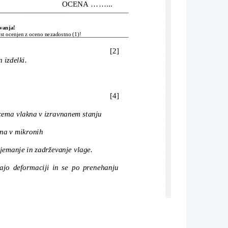
                                    OCENA ......... 
evanja!
est ocenjen z oceno nezadostno (1)!
[2]
n izdelki.
[4]
cema vlakna v izravnanem stanju
ena v mikronih
ejemanje in zadrževanje vlage.
rajo deformaciji in se po prenehanju
[4]