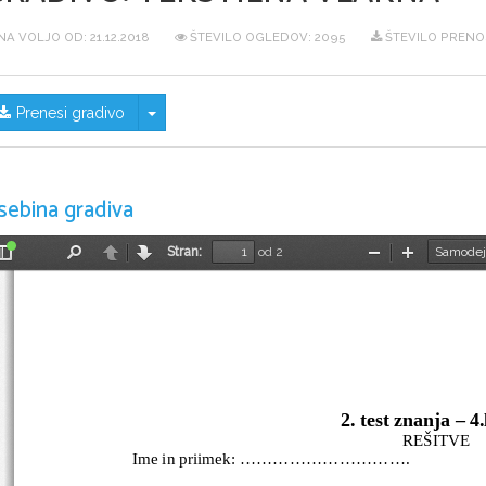
NA VOLJO OD:
21.12.2018
ŠTEVILO OGLEDOV: 2095
ŠTEVILO PRENO
Skrij/prikaži meni
Prenesi gradivo
sebina gradiva
Stran:
od 2
Preklopi
Najdi
Nazaj
Naprej
Pomanjšaj
Povečaj
stransko
vrstico
2. test znanja – 4.
REŠITVE
Ime in priimek: ...............................                    