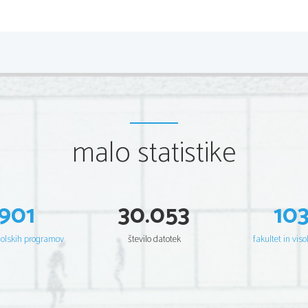
II. faza: 
striženje

III. faza: 
sortiranje glede na  izvor volne

IV. faza: 
tovarniško pranje z milom
malo statistike

lastnosti: 
slabo odporna na trganje, zelo higro

901
30.053
10
6.
Kaj je kemična pajkova svila! Kako jo pridobivajo
Je gensko pridobljena beljakovina z lastnostmi pa
Prodobivajo jo po genski tehnologijiz uvedo gens
šolskih programov
število datotek
fakultet in viso
mlečnih žlez koz.
vlakna so visokotrdna, raztegljiva, žilava, nizke
proti gorenju in UV  svetlobi, biorazgradljiva