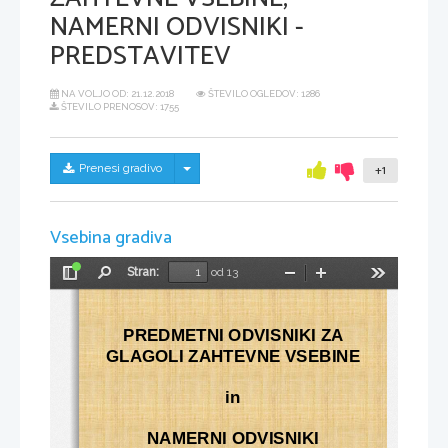
NAMERNI ODVISNIKI -
PREDSTAVITEV
NA VOLJO OD:
21.12.2018
ŠTEVILO OGLEDOV: 1286
ŠTEVILO PRENOSOV: 1755
Skrij/prikaži meni
Prenesi gradivo
+1
Vsebina gradiva
Stran:
od 13
Preklopi
Najdi
Pomanjšaj
Povečaj
Orodja
stransko
vrstico
PREDMETNI ODVISNIKI ZA 
GLAGOLI ZAHTEVNE VSEBINE
in
NAMERNI ODVISNIKI