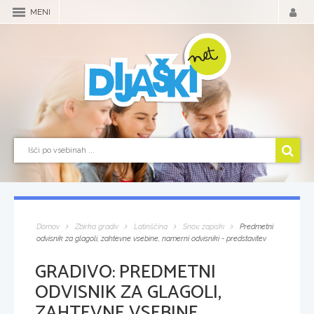
MENI
Domov
Zbirka gradiv
Latinščina
Snov, zapiski
Predmetni
odvisnik za glagoli, zahtevne vsebine, namerni odvisniki - predstavitev
GRADIVO:
PREDMETNI
ODVISNIK ZA GLAGOLI,
ZAHTEVNE VSEBINE,