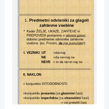
1. 
Predmetni odvisniki za glagoli 
zahtevne vsebine
Kadar ŽELJE, UKAZE, ZAHTEVE in 
•
PREPOVEDI postavimo v 
odvisni govor
, 
dobimo predmetne odvisnike zahtevne 
vsebine. (ex. 
Prosim, 
da
 me poslušate
!
)
I. VEZNIKI
: 
UT
        =da=naj
NE
        =da ne=naj ne
NEVE
   = in da ne=in naj ne
II. NAKLON
: 
= konjunktiv ISTODOBNOSTI:
=konjunktiv 
prezenta
 (za 
glavnimi
 časi)
=konjunktiv 
imperfekta
 (za 
stranskimi
 časi)
= vsi pretekli časi