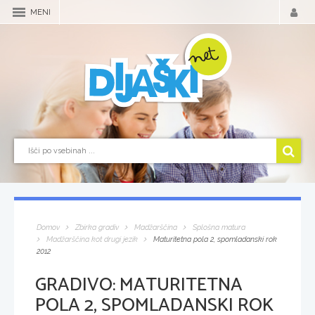
MENI
Domov
Zbirka gradiv
Madžarščina
Splošna matura
Madžarščina kot drugi jezik
Maturitetna pola 2, spomladanski rok
2012
GRADIVO:
MATURITETNA
POLA 2, SPOMLADANSKI ROK