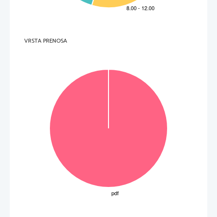
1.8.  Galgóczi Erzsébet darabját Heged
ű
s D. Géza rendezi. 
(8 pont) 
B) 
1.     Válaszoljon     a     kérdésekre!     
1.1.  Mennyi energiát lehet naponta országos szi
nten megtakarítani, ha egy fokkal alacsonyabb 
h
ő
mérsékleten f
ű
tünk? 
VRSTA PRENOSA
                _____________________________________________________________________________________                
 (1) 
1.2.  Hány fokra f
ű
ti a lakást az, aki az ideális h
ő
mérsékletnél két fokkal melegebbre f
ű
t?  
                _____________________________________________________________________________________                
 (1) 
1.3.  Mit nevezünk nyílászárónak?  
                _____________________________________________________________________________________                
 (1)