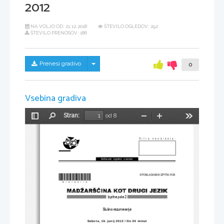
2012
NA VOLJO OD:
21.12.2018
ŠTEVILO OGLEDOV: 292
ŠTEVILO PRENOSOV: 186
Skrij/prikaži meni
Prenesi gradivo
0
Vsebina gradiva
Stran:
od 8
Preklopi
Najdi
Pomanjšaj
Povečaj
Orodja
stransko
vrstico
Šifra kandidata:
Državni  izpitni  center
*M12123112*
SPOMLADANSKI IZPITNI ROK
Izpitna pola 2
Slušno razumevanje
Sobota, 16. junij 20
12 / Do 20 minut 