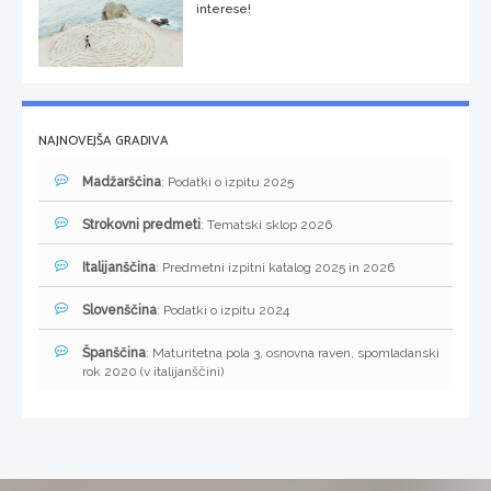
interese!
NAJNOVEJŠA GRADIVA
Madžarščina
: Podatki o izpitu 2025
Strokovni predmeti
: Tematski sklop 2026
Italijanščina
: Predmetni izpitni katalog 2025 in 2026
Slovenščina
: Podatki o izpitu 2024
Španščina
: Maturitetna pola 3, osnovna raven, spomladanski
rok 2020 (v italijanščini)