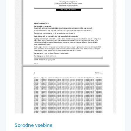
Dovoljeno gradivo in pripomo
č
ki:
Kandidat prinese nalivno pero ali kemi
č
ni svin
č
nik.
Kandidat dobi ocenjevalni obrazec.
SPLOŠNA MATURA
NAVODILA KANDIDATU
Pazljivo preberite ta navodila.
Ne odpirajte izpitne pole in ne za
č
enjajte reševati nalog, dokler vam nadzorni u
č
itelj tega ne dovoli.
Prilepite kodo oziroma vpiš
ite svojo šifro (v okvir
č
ek desno zgoraj na tej strani
 in na ocenjevalni obrazec).
Število to
č
k, ki jih lahko dosežete,  je 20, od tega 8 v delu A in 12 v delu B.
Naslednja navodila za reševanje izpitne 
pole boste slišali tudi na posnetku.
Izpitna pola je sestavljena iz dveh delov, dela 
A in dela B. Vsak del vsebuje govorjeno izhodiš
č
no besedilo in nalogo, ki se 
nanj nanaša. Najprej boste nalogo prebrali, nato boste posluša
li besedilo in lahko že m
ed poslušanjem nalogo sproti 
reševali. Vsako besedilo boste poslušali po dv
akrat, vmes pa bo premor za reševanje. Za
č
etek in konec besedila bo 
ozna
č
eval takle zvo
č
ni znak /*/.
Rešitve, ki jih pišite z nalivnim peresom ali s kemi
č
nim svin
č
nikom, vpisujte 
v izpitno polo
v za to predvideni prostor. Pišite 
č
itljivo in skladno s pravopisnimi pravili
, vendar ne samo z velikimi tiskanimi 
č
rkami. 
Č
e se zmotite, napisano pre
č
rtajte in 
rešitev zapišite na novo. Ne
č
itljivi zapisi in nejasni
 popravki bodo ocenjeni z 0 to
č
kami. 
Zaupajte vase in v svoje zmož
nosti. Želimo vam veliko uspeha.
Poslušajte pozorno. Odprite izpitno polo.
Ta pola ima 8 strani, od tega 4 prazne.
© RIC 2012
2                
M121-231-1-2 
Scientia  Est  Potentia  Scientia  Est  Po
tentia  Scientia  Est  Potentia  Scientia
  Est  Potentia  Scientia  Est  Potentia
Scientia  Est  Potentia  Scientia  Est  Po
tentia  Scientia  Est  Potentia  Scientia
  Est  Potentia  Scientia  Est  Potentia
Scientia  Est  Potentia  Scientia  Est  Po
tentia  Scientia  Est  Potentia  Scientia
  Est  Potentia  Scientia  Est  Potentia
Scientia  Est  Potentia  Scientia  Est  Po
tentia  Scientia  Est  Potentia  Scientia
  Est  Potentia  Scientia  Est  Potentia
Scientia  Est  Potentia  Scientia  Est  Po
tentia  Scientia  Est  Potentia  Scientia
  Est  Potentia  Scientia  Est  Potentia
Scientia  Est  Potentia  Scientia  Est  Po
tentia  Scientia  Est  Potentia  Scientia
  Est  Potentia  Scientia  Est  Potentia
Scientia  Est  Potentia  Scientia  Est  Po
tentia  Scientia  Est  Potentia  Scientia
  Est  Potentia  Scientia  Est  Potentia
Scientia  Est  Potentia  Scientia  Est  Po
tentia  Scientia  Est  Potentia  Scientia
  Est  Potentia  Scientia  Est  Potentia
Scientia  Est  Potentia  Scientia  Est  Po
tentia  Scientia  Est  Potentia  Scientia
  Est  Potentia  Scientia  Est  Potentia
Scientia  Est  Potentia  Scientia  Est  Po
tentia  Scientia  Est  Potentia  Scientia
  Est  Potentia  Scientia  Est  Potentia
Scientia  Est  Potentia  Scientia  Est  Po
tentia  Scientia  Est  Potentia  Scientia
  Est  Potentia  Scientia  Est  Potentia
Scientia  Est  Potentia  Scientia  Est  Po
tentia  Scientia  Est  Potentia  Scientia
  Est  Potentia  Scientia  Est  Potentia
Scientia  Est  Potentia  Scientia  Est  Po
tentia  Scientia  Est  Potentia  Scientia
  Est  Potentia  Scientia  Est  Potentia
Scientia  Est  Potentia  Scientia  Est  Po
tentia  Scientia  Est  Potentia  Scientia
  Est  Potentia  Scientia  Est  Potentia
Scientia  Est  Potentia  Scientia  Est  Po
tentia  Scientia  Est  Potentia  Scientia
  Est  Potentia  Scientia  Est  Potentia
Scientia  Est  Potentia  Scientia  Est  Po
tentia  Scientia  Est  Potentia  Scientia
  Est  Potentia  Scientia  Est  Potentia
Scientia  Est  Potentia  Scientia  Est  Po
tentia  Scientia  Est  Potentia  Scientia
  Est  Potentia  Scientia  Est  Potentia
Scientia  Est  Potentia  Scientia  Est  Po
tentia  Scientia  Est  Potentia  Scientia
  Est  Potentia  Scientia  Est  Potentia
Scientia  Est  Potentia  Scientia  Est  Po
tentia  Scientia  Est  Potentia  Scientia
  Est  Potentia  Scientia  Est  Potentia
Scientia  Est  Potentia  Scientia  Est  Po
tentia  Scientia  Est  Potentia  Scientia
  Est  Potentia  Scientia  Est  Potentia
Scientia  Est  Potentia  Scientia  Est  Po
tentia  Scientia  Est  Potentia  Scientia
  Est  Potentia  Scientia  Est  Potentia
Scientia  Est  Potentia  Scientia  Est  Po
tentia  Scientia  Est  Potentia  Scientia
  Est  Potentia  Scientia  Est  Potentia
Scientia  Est  Potentia  Scientia  Est  Po
tentia  Scientia  Est  Potentia  Scientia
  Est  Potentia  Scientia  Est  Potentia
Scientia  Est  Potentia  Scientia  Est  Po
tentia  Scientia  Est  Potentia  Scientia
  Est  Potentia  Scientia  Est  Potentia
Scientia  Est  Potentia  Scientia  Est  Po
tentia  Scientia  Est  Potentia  Scientia
  Est  Potentia  Scientia  Est  Potentia
Scientia  Est  Potentia  Scientia  Est  Po
tentia  Scientia  Est  Potentia  Scientia
  Est  Potentia  Scientia  Est  Potentia
Scientia  Est  Potentia  Scientia  Est  Po
tentia  Scientia  Est  Potentia  Scientia
  Est  Potentia  Scientia  Est  Potentia
Scientia  Est  Potentia  Scientia  Est  Po
tentia  Scientia  Est  Potentia  Scientia
  Est  Potentia  Scientia  Est  Potentia
Scientia  Est  Potentia  Scientia  Est  Po
tentia  Scientia  Est  Potentia  Scientia
  Est  Potentia  Scientia  Est  Potentia
Scientia  Est  Potentia  Scientia  Est  Po
tentia  Scientia  Est  Potentia  Scientia
  Est  Potentia  Scientia  Est  Potentia
Scientia  Est  Potentia  Scientia  Est  Po
tentia  Scientia  Est  Potentia  Scientia
  Est  Potentia  Scientia  Est  Potentia
Scientia  Est  Potentia  Scientia  Est  Po
tentia  Scientia  Est  Potentia  Scientia
  Est  Potentia  Scientia  Est  Potentia
Scientia  Est  Potentia  Scientia  Est  Po
tentia  Scientia  Est  Potentia  Scientia
  Est  Potentia  Scientia  Est  Potentia
Sorodne vsebine
Scientia  Est  Potentia  Scientia  Est  Po
tentia  Scientia  Est  Potentia  Scientia
  Est  Potentia  Scientia  Est  Potentia
Scientia  Est  Potentia  Scientia  Est  Po
tentia  Scientia  Est  Potentia  Scientia
  Est  Potentia  Scientia  Est  Potentia
Scientia  Est  Potentia  Scientia  Est  Po
tentia  Scientia  Est  Potentia  Scientia
  Est  Potentia  Scientia  Est  Potentia
Scientia  Est  Potentia  Scientia  Est  Po
tentia  Scientia  Est  Potentia  Scientia
  Est  Potentia  Scientia  Est  Potentia
Scientia  Est  Potentia  Scientia  Est  Po
tentia  Scientia  Est  Potentia  Scientia
  Est  Potentia  Scientia  Est  Potentia
Scientia  Est  Potentia  Scientia  Est  Po
tentia  Scientia  Est  Potentia  Scientia
  Est  Potentia  Scientia  Est  Potentia
Scientia  Est  Potentia  Scientia  Est  Po
tentia  Scientia  Est  Potentia  Scientia
  Est  Potentia  Scientia  Est  Potentia