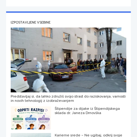
IZPOSTAVLJENE VSEBINE
Predstavljaj si, da lahko združiš svojo strast do raziskovanja, varnosti
in novih tehnologij z izobraževanjem
Štipendije za dijake iz Štipendijskega
sklada dr. Janeza Drnovška
Karierne srede – Ne ugibaj, odkrij svoje