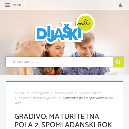
MENI
Domov
Zbirka gradiv
Madžarščina
Splošna matura
Madžarščina kot drugi jezik
Maturitetna pola 2, spomladanski rok
2017
GRADIVO:
MATURITETNA
POLA 2, SPOMLADANSKI ROK