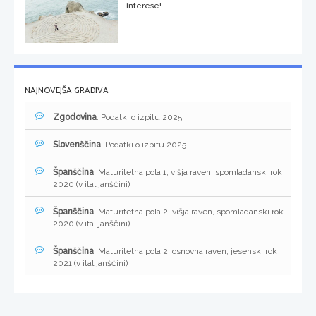
interese!
NAJNOVEJŠA GRADIVA
Zgodovina
: Podatki o izpitu 2025
Slovenščina
: Podatki o izpitu 2025
Španščina
: Maturitetna pola 1, višja raven, spomladanski rok
2020 (v italijanščini)
Španščina
: Maturitetna pola 2, višja raven, spomladanski rok
2020 (v italijanščini)
Španščina
: Maturitetna pola 2, osnovna raven, jesenski rok
2021 (v italijanščini)