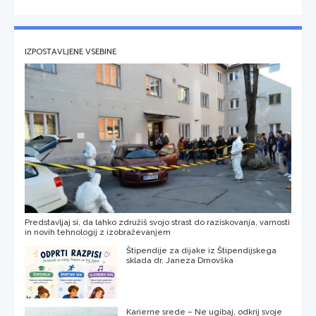
IZPOSTAVLJENE VSEBINE
Predstavljaj si, da lahko združiš svojo strast do raziskovanja, varnosti
in novih tehnologij z izobraževanjem
Štipendije za dijake iz Štipendijskega
sklada dr. Janeza Drnovška
Karierne srede – Ne ugibaj, odkrij svoje