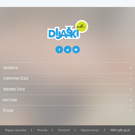
GRADIVA
OSNOVNE ŠOLE
SREDNJE ŠOLE
MATURA
ŠTUDIJ
Pogoji uporabe
Pravila
Kontakt
Oglaševanje
ISSN 1581-923X