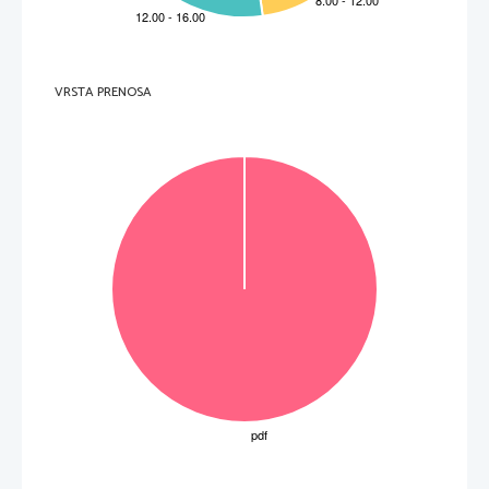
1. 
Válaszoljon röviden a kérdésekre!
1.1
. 
Hol volt hallható a beszélgetésben emlegetett interjú? 
  _____________________________________________________________________________________ 
 (1)
1.2
. 
Mi a szakácskönyvsorozat címe? 
  _____________________________________________________________________________________ 
 (1)
VRSTA PRENOSA
1.3
. 
Mi volt Lajos Mari második férjének a szerepe a sorozat elkészítésében?
  _____________________________________________________________________________________ 
 (1)
1.4
. 
Miben különböztek ezek a szakácskönyvek az addigi magyar szakácskönyvektől?
  _____________________________________________________________________________________ 
 (1)