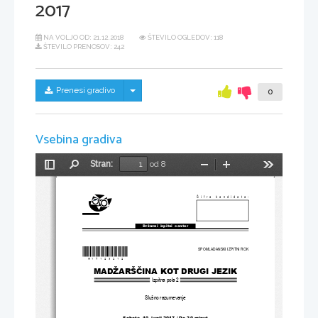
2017
NA VOLJO OD:
21.12.2018
ŠTEVILO OGLEDOV: 118
ŠTEVILO PRENOSOV: 242
Skrij/prikaži meni
Prenesi gradivo
0
Vsebina gradiva
Stran:
od 8
Preklopi
Najdi
Pomanjšaj
Povečaj
Orodja
stransko
vrstico
Šifra kandidata:
Državni  izpitni  center
*M17123212
*
SPOMLADANSKI IZPITNI ROK
MADŽARŠČINA KOT DRUGI JEZIK
Izpitna pola 2
Slušno razumevanje
Sobota
, 
10
. junij 2017 / Do 20 minut 