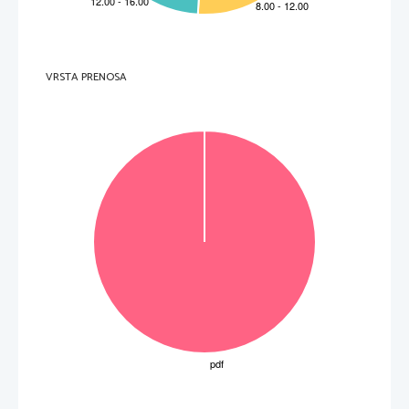
szeretnének-e választani, vagy te
ljesen más pályára kívánnak lé
pni, hogy rövid vagy hosszabb 
tanulási időszakra vállalkoznak
, hogy kötött vagy kötetlen munk
aidőben szeretnének dolgozni, 
egyedül végezhető munkát vagy köz
össégben végezhetőt szeretnéne
k-e inkább. Ők már tudják, hogy 
a hagyományos pályákon  kisebb, 
de kiszámíthatóbb a kereset, a 
divatos sikerszakmákban jobb, de 
kiszámíthatatlanabb.  
Köszönöm a beszélgetést.  
Megoldás és pontozás 
1.   szaktanácsadó 
vagy
 tanácsadó 
1 
egyéni 
1 
VRSTA PRENOSA
csoportos 
1 
2.  
• 
akik befejeztek iskolá
t, de nincs munkájuk 
1 
• 
akik más szakmát szeretnének tanulni 
1 
• 
mi érdekli őket 
1 
• 
mihez van képességük 
1 
vagy
 mivel helyezkedhetnének el 
• 
nyitottabbak 
vagy
 tanulékonyabbak 
1 
• 
tapasztaltabbak 
1 
• 
önismeret 
1 
• 
pályaismeret 
1 