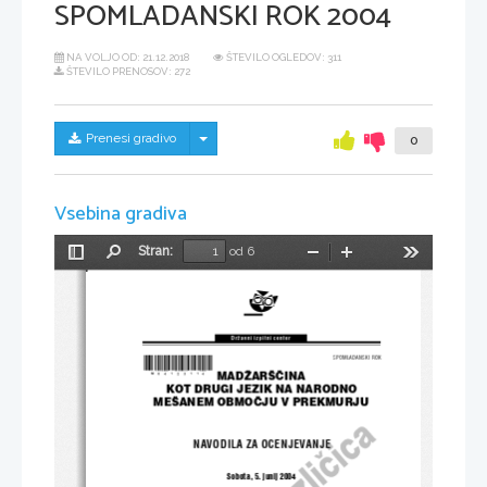
SPOMLADANSKI ROK 2004
NA VOLJO OD:
21.12.2018
ŠTEVILO OGLEDOV: 311
ŠTEVILO PRENOSOV: 272
Skrij/prikaži meni
Prenesi gradivo
0
Vsebina gradiva
Stran:
od 6
Preklopi
Najdi
Pomanjšaj
Povečaj
Orodja
stransko
vrstico
Dr`avni izpitni center
*M04123114*
SPOMLADANSKI ROK
MAD@AR[^INA 
KOT DRUGI JEZIK NA NARODNO 
ME[ANEM OBMO^JU V PREKMURJU
NAVODILA ZA OCENJEVANJE
Sobota, 5. junij 2004