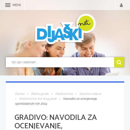
MENI
Domov
Zbirka gradiv
Madžarščina
Splošna matura
Madžarščina kot drugi jezik
Navodila za ocenjevanje,
spomladanski rok 2004
GRADIVO:
NAVODILA ZA
OCENJEVANJE,