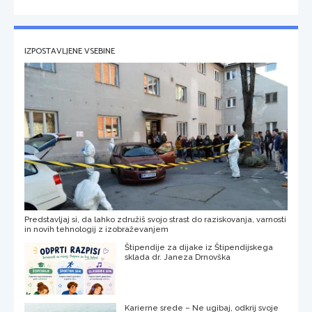
IZPOSTAVLJENE VSEBINE
Predstavljaj si, da lahko združiš svojo strast do raziskovanja, varnosti
in novih tehnologij z izobraževanjem
Štipendije za dijake iz Štipendijskega
sklada dr. Janeza Drnovška
Karierne srede – Ne ugibaj, odkrij svoje