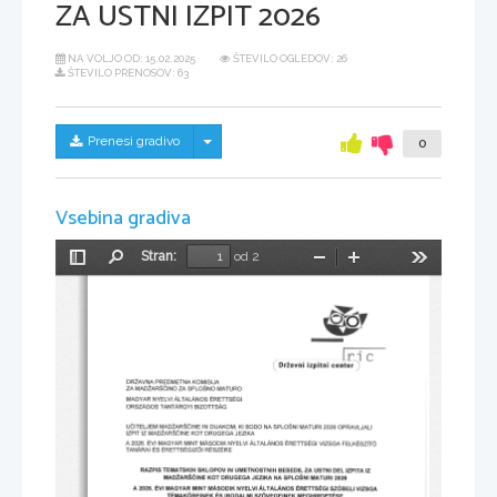
ZA USTNI IZPIT 2026
NA VOLJO OD:
15.02.2025
ŠTEVILO OGLEDOV: 26
ŠTEVILO PRENOSOV: 63
Skrij/prikaži meni
Prenesi gradivo
0
Vsebina gradiva
Stran:
od 2
Preklopi
Najdi
Pomanjšaj
Povečaj
Orodja
stransko
vrstico