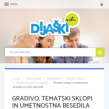
MENI
Domov
Zbirka gradiv
Madžarščina
Splošna matura
Madžarščina kot drugi jezik
Tematski sklopi in umetnostna
besedila za ustni izpit 2026
GRADIVO:
TEMATSKI SKLOPI
IN UMETNOSTNA BESEDILA