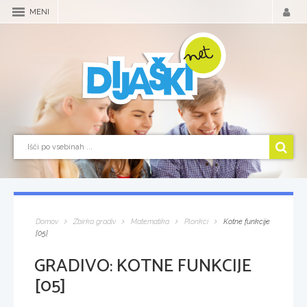
MENI
Domov
Zbirka gradiv
Matematika
Plonkci
Kotne funkcije
[05]
GRADIVO:
KOTNE FUNKCIJE
[05]